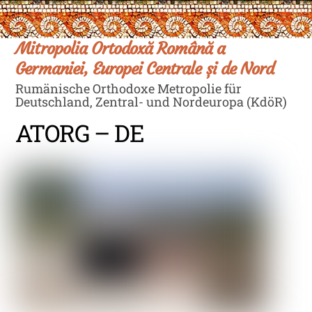
Skip
Men
to
content
Mitropolia Ortodoxă Română a
Germaniei, Europei Centrale și de Nord
Rumänische Orthodoxe Metropolie für
Deutschland, Zentral- und Nordeuropa (KdöR)
ATORG – DE