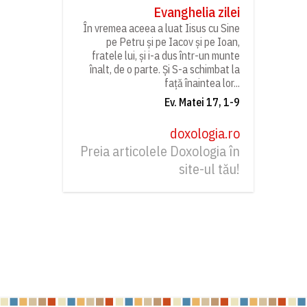
Evanghelia zilei
În vremea aceea a luat Iisus cu Sine
pe Petru și pe Iacov și pe Ioan,
fratele lui, și i-a dus într-un munte
înalt, de o parte. Și S-a schimbat la
față înaintea lor...
Ev. Matei 17, 1-9
doxologia.ro
Preia articolele Doxologia în
site-ul tău!