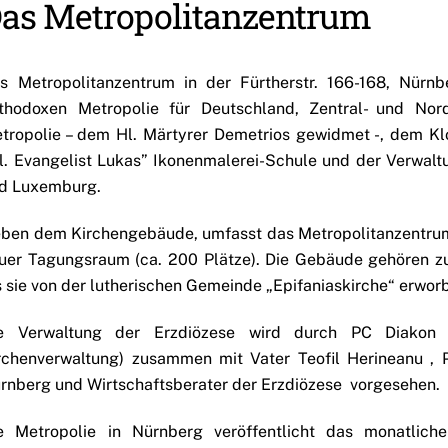
as Metropolitanzentrum
s Metropolitanzentrum in der Fürtherstr. 166-168, Nürn
thodoxen Metropolie für Deutschland, Zentral- und Nor
tropolie – dem Hl. Märtyrer Demetrios gewidmet -, dem Klo
l. Evangelist Lukas” Ikonenmalerei-Schule und der Verwalt
d Luxemburg.
ben dem Kirchengebäude, umfasst das Metropolitanzentrum
uer Tagungsraum (ca. 200 Plätze). Die Gebäude gehören zu
s sie von der lutherischen Gemeinde „Epifaniaskirche“ erwo
e Verwaltung der Erzdiözese wird durch PC Diakon
rchenverwaltung) zusammen mit Vater Teofil Herineanu , 
rnberg und Wirtschaftsberater der Erzdiözese vorgesehen.
e Metropolie in Nürnberg veröffentlicht das monatliche