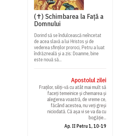
(✝) Schimbarea la Față a
Domnului
Dorind să se îndulcească neîncetat
de acea slavă a lui Hristos și de
vederea sfinților proroci, Petru a luat
îndrăzneală și a zis: Doamne, bine
este nouă să...
Apostolul zilei
Fraților, siliți-vă cu atât mai mult să
faceți temeinice și chemarea și
alegerea voastră, de vreme ce,
făcând acestea, nu veți greși
niciodată. Că așa vi se va da cu
bogăție...
Ap. II Petru 1, 10-19