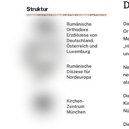
D
Struktur
Da
Rumänische
Orthodoxe
Or
Erzdiözese von
Me
Deutschland,
„H
Österreich und
Luxemburg
un
Rumänische
Ne
Diözese für
ne
Nordeuropa
al
Di
Kirchen-
Ki
Zentrum
Nü
München
Di