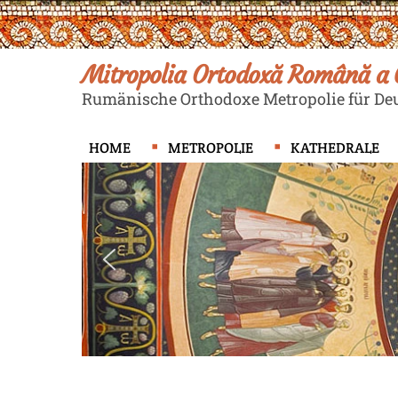
Skip
to
content
Mitropolia Ortodoxă Română a G
Rumänische Orthodoxe Metropolie für Deu
HOME
METROPOLIE
KATHEDRALE