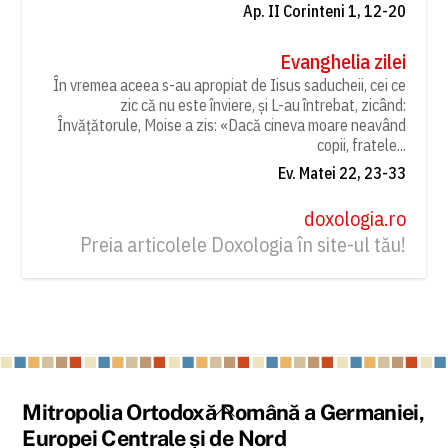
Ap. II Corinteni 1, 12-20
Evanghelia zilei
În vremea aceea s-au apropiat de Iisus saducheii, cei ce
zic că nu este înviere, și L-au întrebat, zicând:
Învățătorule, Moise a zis: «Dacă cineva moare neavând
copii, fratele...
Ev. Matei 22, 23-33
doxologia.ro
Preia articolele Doxologia în site-ul tău!
Back
Mitropolia Ortodoxă Română a Germaniei,
To
Europei Centrale și de Nord