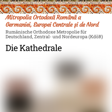
Skip
Men
to
content
Mitropolia Ortodoxă Română a
Germaniei, Europei Centrale și de Nord
Rumänische Orthodoxe Metropolie für
Deutschland, Zentral- und Nordeuropa (KdöR)
Die Kathedrale