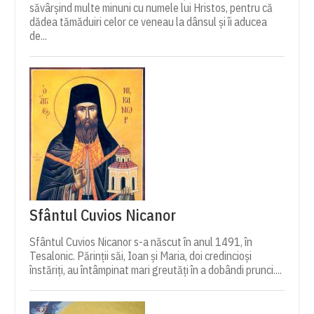
săvârșind multe minuni cu numele lui Hristos, pentru că
dădea tămăduiri celor ce veneau la dânsul și îi aducea
de...
Sfântul Cuvios Nicanor
Sfântul Cuvios Nicanor s-a născut în anul 1491, în
Tesalonic. Părinții săi, Ioan și Maria, doi credincioși
înstăriți, au întâmpinat mari greutăți în a dobândi prunci....