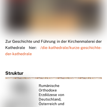
Zur Geschichte und Führung in der Kirchenmalerei der
Kathedrale hier:
/die-kathedrale/kurze-geschichte-
der-kathedrale
Struktur
Rumänische
Orthodoxe
Erzdiözese von
Deutschland,
Österreich und