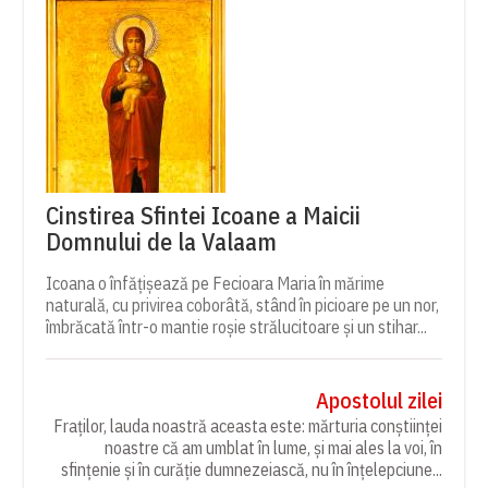
Cinstirea Sfintei Icoane a Maicii
Domnului de la Valaam
Icoana o înfățișează pe Fecioara Maria în mărime
naturală, cu privirea coborâtă, stând în picioare pe un nor,
îmbrăcată într-o mantie roșie strălucitoare și un stihar...
Apostolul zilei
Fraților, lauda noastră aceasta este: mărturia conștiinței
noastre că am umblat în lume, și mai ales la voi, în
sfințenie și în curăție dumnezeiască, nu în înțelepciune...