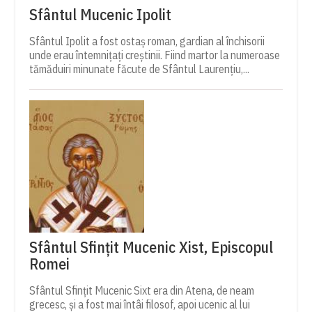
Sfântul Mucenic Ipolit
Sfântul Ipolit a fost ostaș roman, gardian al închisorii
unde erau întemnițați creștinii. Fiind martor la numeroase
tămăduiri minunate făcute de Sfântul Laurențiu,...
Sfântul Sfințit Mucenic Xist, Episcopul
Romei
Sfântul Sfințit Mucenic Sixt era din Atena, de neam
grecesc, și a fost mai întâi filosof, apoi ucenic al lui