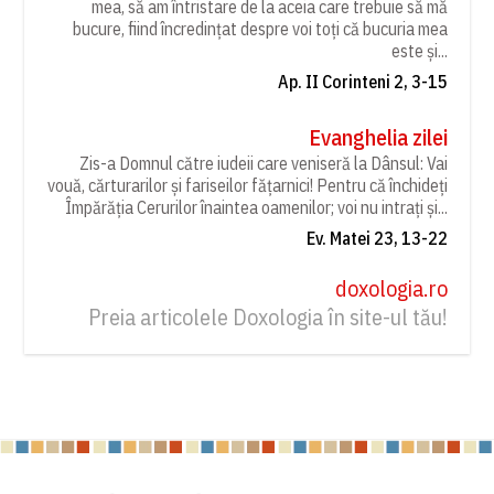
mea, să am întristare de la aceia care trebuie să mă
bucure, fiind încredințat despre voi toți că bucuria mea
este și...
Ap. II Corinteni 2, 3-15
Evanghelia zilei
Zis-a Domnul către iudeii care veniseră la Dânsul: Vai
vouă, cărturarilor și fariseilor fățarnici! Pentru că închideți
Împărăția Cerurilor înaintea oamenilor; voi nu intrați și...
Ev. Matei 23, 13-22
doxologia.ro
Preia articolele Doxologia în site-ul tău!