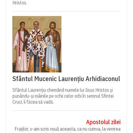
Hristos.
Sfântul Mucenic Laurențiu Arhidiaconul
Sfântul Laurențiu chemând numele lui Iisus Hristos și
punându-și mâinile pe ochii celor orbi în semnul Sfintei
Cruci, îi făcea să vadă.
Apostolul zilei
Fraților, v-am scris vouă aceasta, ca nu cumva, la venirea