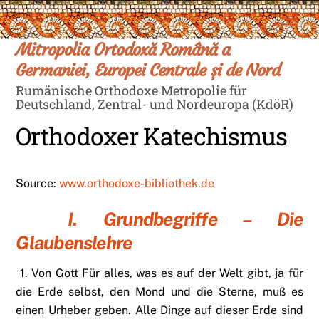
Skip
Men
to
content
Mitropolia Ortodoxă Română a
Germaniei, Europei Centrale și de Nord
Rumänische Orthodoxe Metropolie für
Deutschland, Zentral- und Nordeuropa (KdöR)
Orthodoxer Katechismus
Source:
www.orthodoxe-bibliothek.de
I. Grundbegriffe – Die
Glaubenslehre
1. Von Gott Für alles, was es auf der Welt gibt, ja für
die Erde selbst, den Mond und die Sterne, muß es
einen Urheber geben. Alle Dinge auf dieser Erde sind