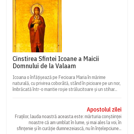
Cinstirea Sfintei Icoane a Maicii
Domnului de la Valaam
Icoana o înfățișează pe Fecioara Maria în mărime
naturală, cu privirea coborâtă, stând în picioare pe un nor,
îmbrăcată într-o mantie roșie strălucitoare și un stihar...
Apostolul zilei
Fraților, lauda noastră aceasta este: mărturia conștiinței
noastre că am umblat în lume, și mai ales la voi, în
sfințenie și în curăție dumnezeiască, nu în înțelepciune...