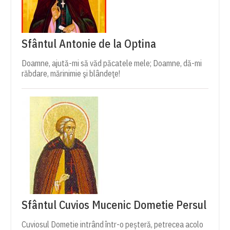
Sfântul Antonie de la Optina
Doamne, ajută-mi să văd păcatele mele; Doamne, dă-mi
răbdare, mărinimie şi blândeţe!
Sfântul Cuvios Mucenic Dometie Persul
Cuviosul Dometie intrând într-o peșteră, petrecea acolo