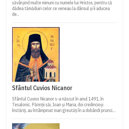
săvârșind multe minuni cu numele lui Hristos, pentru că
dădea tămăduiri celor ce veneau la dânsul și îi aducea
de...
Sfântul Cuvios Nicanor
Sfântul Cuvios Nicanor s-a născut în anul 1491, în
Tesalonic. Părinții săi, Ioan și Maria, doi credincioși
înstăriți, au întâmpinat mari greutăți în a dobândi prunci....