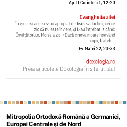
Ap. II Corinteni 1, 12-20
Evanghelia zilei
În vremea aceea s-au apropiat de Iisus saducheii, cei ce
zic că nu este înviere, și L-au întrebat, zicând:
Învățătorule, Moise a zis: «Dacă cineva moare neavând
copii, fratele...
Ev. Matei 22, 23-33
doxologia.ro
Preia articolele Doxologia în site-ul tău!
Back
Mitropolia Ortodoxă Română a Germaniei,
To
Europei Centrale și de Nord