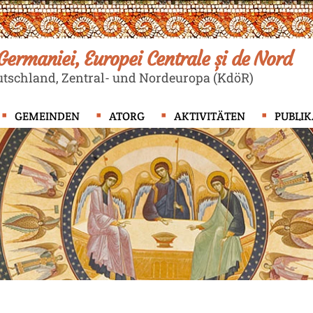
ermaniei, Europei Centrale și de Nord
tschland, Zentral- und Nordeuropa (KdöR)
GEMEINDEN
ATORG
AKTIVITÄTEN
PUBLI