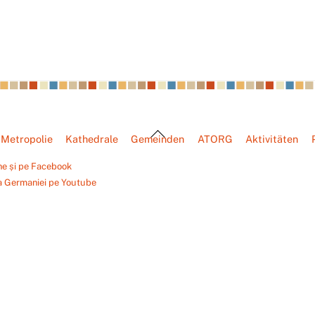
Back
Metropolie
Kathedrale
Gemeinden
ATORG
Aktivitäten
To
Top
ne și pe Facebook
a Germaniei pe Youtube