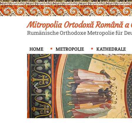
Skip
to
content
Mitropolia Ortodoxă Română a G
Rumänische Orthodoxe Metropolie für Deu
HOME
METROPOLIE
KATHEDRALE