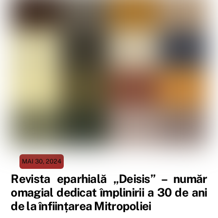
MAI 30, 2024
Revista eparhială „Deisis” – număr
omagial dedicat împlinirii a 30 de ani
de la înființarea Mitropoliei