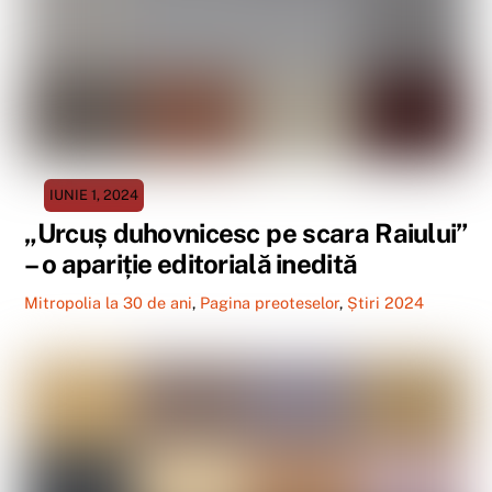
IUNIE 1, 2024
„Urcuș duhovnicesc pe scara Raiului”
– o apariție editorială inedită
Mitropolia la 30 de ani
,
Pagina preoteselor
,
Știri 2024