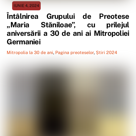
IUNIE 4, 2024
Întâlnirea Grupului de Preotese
„Maria Stăniloae”, cu prilejul
aniversării a 30 de ani ai Mitropoliei
Germaniei
Mitropolia la 30 de ani
,
Pagina preoteselor
,
Știri 2024