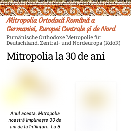
Skip
Men
to
content
Mitropolia Ortodoxă Română a
Germaniei, Europei Centrale și de Nord
Rumänische Orthodoxe Metropolie für
Deutschland, Zentral- und Nordeuropa (KdöR)
Mitropolia la 30 de ani
Anul acesta, Mitropolia
noastră împlinește 30 de
ani de la înființare. La 5