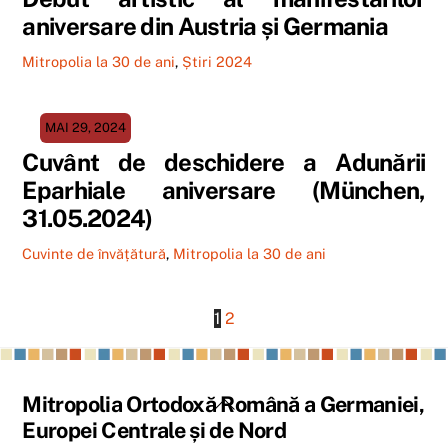
aniversare din Austria și Germania
Mitropolia la 30 de ani
,
Știri 2024
MAI 29, 2024
Cuvânt de deschidere a Adunării
Eparhiale aniversare (München,
31.05.2024)
Cuvinte de învățătură
,
Mitropolia la 30 de ani
1
2
Back
Mitropolia Ortodoxă Română a Germaniei,
To
Europei Centrale și de Nord