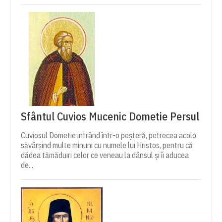
Sfântul Cuvios Mucenic Dometie Persul
Cuviosul Dometie intrând într-o peșteră, petrecea acolo
săvârșind multe minuni cu numele lui Hristos, pentru că
dădea tămăduiri celor ce veneau la dânsul și îi aducea
de...