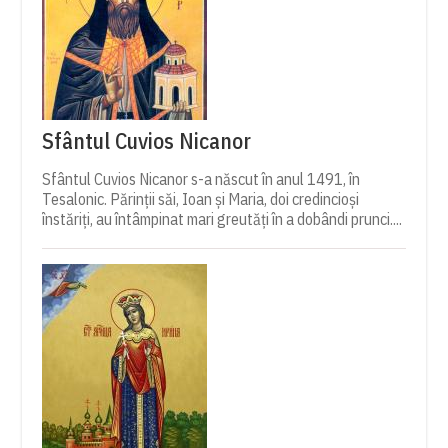
Sfântul Cuvios Nicanor
Sfântul Cuvios Nicanor s-a născut în anul 1491, în
Tesalonic. Părinții săi, Ioan și Maria, doi credincioși
înstăriți, au întâmpinat mari greutăți în a dobândi prunci....