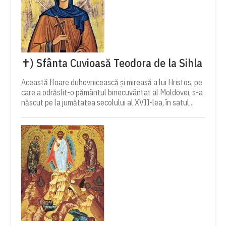
✝) Sfânta Cuvioasă Teodora de la Sihla
Această floare duhovnicească și mireasă a lui Hristos, pe
care a odrăslit-o pământul binecuvântat al Moldovei, s-a
născut pe la jumătatea secolului al XVII-lea, în satul...