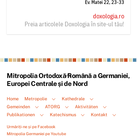
Ev. Matei 22, 23-33
doxologia.ro
Preia articolele Doxologia în site-ul tău!
Back
Mitropolia Ortodoxă Română a Germaniei,
To
Europei Centrale și de Nord
Top
Home
Metropolie
Kathedrale
Gemeinden
ATORG
Aktivitäten
Publikationen
Katechismus
Kontakt
Urmăriți-ne și pe Facebook
Mitropolia Germaniei pe Youtube