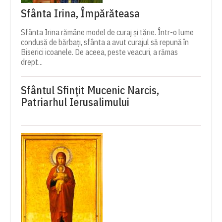
Sfânta Irina, Împărăteasa
Sfânta Irina rămâne model de curaj și tărie. Într-o lume
condusă de bărbați, sfânta a avut curajul să repună în
Biserici icoanele. De aceea, peste veacuri, a rămas
drept...
Sfântul Sfinţit Mucenic Narcis,
Patriarhul Ierusalimului