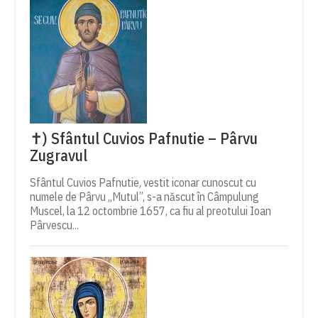
✝) Sfântul Cuvios Pafnutie – Pârvu
Zugravul
Sfântul Cuvios Pafnutie, vestit iconar cunoscut cu
numele de Pârvu „Mutul”, s-a născut în Câmpulung
Muscel, la 12 octombrie 1657, ca fiu al preotului Ioan
Pârvescu...