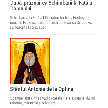
După-prăznuirea Schimbării la Față a
Domnului
Schimbarea la Față a Mântuitorului Iisus Hristos este
unul din Praznicele împărătești ale Bisericii Ortodoxe,
sărbătorită la 6 august.
Sfântul Antonie de la Optina
Doamne, ajută-mi să văd păcatele mele; Doamne, dă-mi
răbdare, mărinimie şi blândeţe!