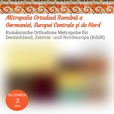
Skip
Men
to
content
Mitropolia Ortodoxă Română a
Germaniei, Europei Centrale și de Nord
Rumänische Orthodoxe Metropolie für
Deutschland, Zentral- und Nordeuropa (KdöR)
DEZEMBER
3
2025