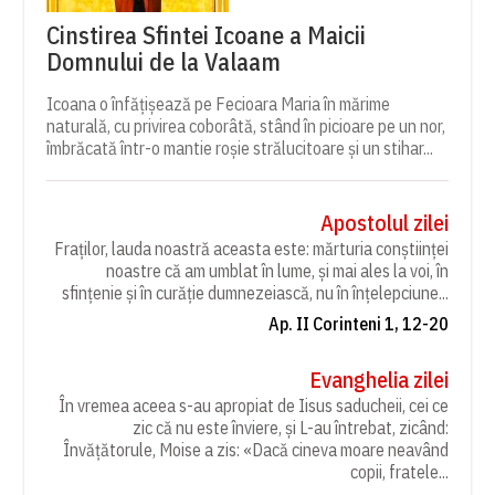
Cinstirea Sfintei Icoane a Maicii
Domnului de la Valaam
Icoana o înfățișează pe Fecioara Maria în mărime
naturală, cu privirea coborâtă, stând în picioare pe un nor,
îmbrăcată într-o mantie roșie strălucitoare și un stihar...
Apostolul zilei
Fraților, lauda noastră aceasta este: mărturia conștiinței
noastre că am umblat în lume, și mai ales la voi, în
sfințenie și în curăție dumnezeiască, nu în înțelepciune...
Ap. II Corinteni 1, 12-20
Evanghelia zilei
În vremea aceea s-au apropiat de Iisus saducheii, cei ce
zic că nu este înviere, și L-au întrebat, zicând:
Învățătorule, Moise a zis: «Dacă cineva moare neavând
copii, fratele...