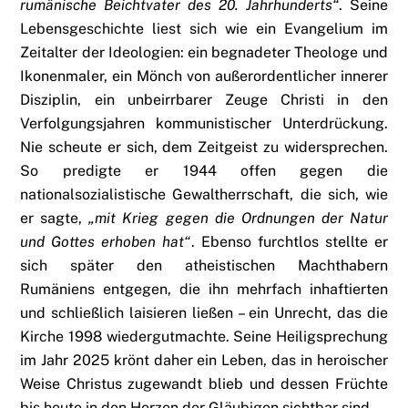
rumänische Beichtvater des 20. Jahrhunderts“
. Seine
Lebensgeschichte liest sich wie ein Evangelium im
Zeitalter der Ideologien: ein begnadeter Theologe und
Ikonenmaler, ein Mönch von außerordentlicher innerer
Disziplin, ein unbeirrbarer Zeuge Christi in den
Verfolgungsjahren kommunistischer Unterdrückung.
Nie scheute er sich, dem Zeitgeist zu widersprechen.
So predigte er 1944 offen gegen die
nationalsozialistische Gewaltherrschaft, die sich, wie
er sagte,
„mit Krieg gegen die Ordnungen der Natur
und Gottes erhoben hat“
. Ebenso furchtlos stellte er
sich später den atheistischen Machthabern
Rumäniens entgegen, die ihn mehrfach inhaftierten
und schließlich laisieren ließen – ein Unrecht, das die
Kirche 1998 wiedergutmachte. Seine Heiligsprechung
im Jahr 2025 krönt daher ein Leben, das in heroischer
Weise Christus zugewandt blieb und dessen Früchte
bis heute in den Herzen der Gläubigen sichtbar sind.