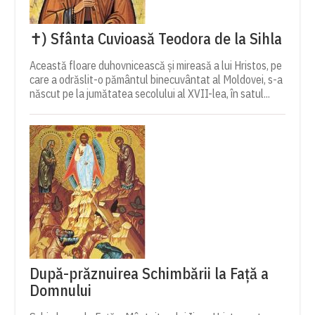
✝) Sfânta Cuvioasă Teodora de la Sihla
Această floare duhovnicească și mireasă a lui Hristos, pe
care a odrăslit-o pământul binecuvântat al Moldovei, s-a
născut pe la jumătatea secolului al XVII-lea, în satul...
După-prăznuirea Schimbării la Față a
Domnului