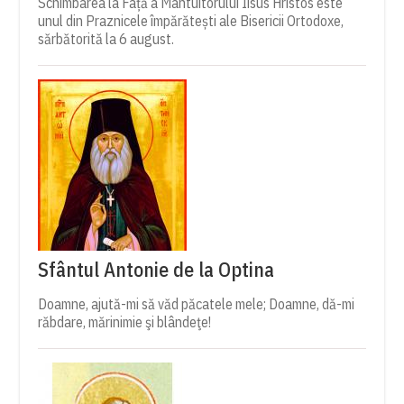
Schimbarea la Față a Mântuitorului Iisus Hristos este
unul din Praznicele împărătești ale Bisericii Ortodoxe,
sărbătorită la 6 august.
Sfântul Antonie de la Optina
Doamne, ajută-mi să văd păcatele mele; Doamne, dă-mi
răbdare, mărinimie şi blândeţe!