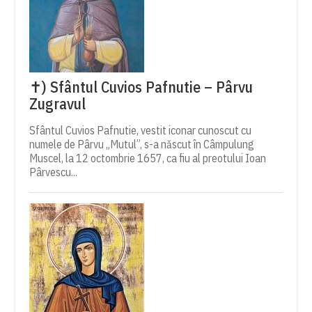
✝) Sfântul Cuvios Pafnutie – Pârvu
Zugravul
Sfântul Cuvios Pafnutie, vestit iconar cunoscut cu
numele de Pârvu „Mutul”, s-a născut în Câmpulung
Muscel, la 12 octombrie 1657, ca fiu al preotului Ioan
Pârvescu...