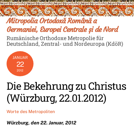
Skip
Men
to
content
Mitropolia Ortodoxă Română a
Germaniei, Europei Centrale și de Nord
Rumänische Orthodoxe Metropolie für
Deutschland, Zentral- und Nordeuropa (KdöR)
JANUAR
22
2012
Die Bekehrung zu Christus
(Würzburg, 22.01.2012)
Worte des Metropoliten
Würzburg, den 22. Januar, 2012