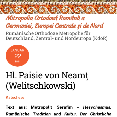
Skip
Men
to
content
Mitropolia Ortodoxă Română a
Germaniei, Europei Centrale și de Nord
Rumänische Orthodoxe Metropolie für
Deutschland, Zentral- und Nordeuropa (KdöR)
JANUAR
22
2014
Hl. Paisie von Neamț
(Welitschkowski)
Katechese
Text aus: Metropolit Serafim –
Hesychasmus,
Rumänische Tradition und Kultur, Der Christliche