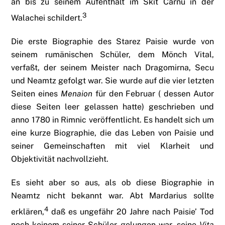
an bis zu seinem Aufenthalt im Skit Carnu in der
3
Walachei schildert.
Die erste Biographie des Starez Paisie wurde von
seinem rumänischen Schüler, dem Mönch Vital,
verfaßt, der seinem Meister nach Dragomirna, Secu
und Neamtz gefolgt war. Sie wurde auf die vier letzten
Seiten eines
Menaion
für den Februar ( dessen Autor
diese Seiten leer gelassen hatte) geschrieben und
anno 1780 in Rimnic veröffentlicht. Es handelt sich um
eine kurze Biographie, die das Leben von Paisie und
seiner Gemeinschaften mit viel Klarheit und
Objektivität nachvollzieht.
Es sieht aber so aus, als ob diese Biographie in
Neamtz nicht bekannt war. Abt Mardarius sollte
4
erklären,
daß es ungefähr 20 Jahre nach Paisie’ Tod
noch keinem seiner Schüler gelungen war, seine
Vita