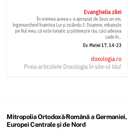
Evanghelia zilei
În vremea aceea s-a apropiat de Iisus un om,
îngenunchind înaintea Lui și zicându-I: Doamne, miluiește
pe fiul meu, că este lunatic și pătimește rău, căci adesea
cade în...
Ev. Matei 17, 14-23
doxologia.ro
Preia articolele Doxologia în site-ul tău!
Back
Mitropolia Ortodoxă Română a Germaniei,
To
Europei Centrale și de Nord
Top