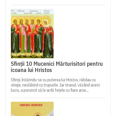
Sfinții 10 Mucenici Mărturisitori pentru
icoana lui Hristos
Sfinții, întărindu-se cu puterea lui Hristos, răbdau cu
vitejie, neslăbind cu trupurile. Iar tiranul, văzând acest
lucru, a poruncit să le ardă fețele cu fiare arse,...