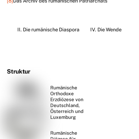
[8]
Das Archiv des rumänischen Patriarchats
II. Die rumänische Diaspora
IV. Die Wende
Struktur
Rumänische
Orthodoxe
Erzdiözese von
Deutschland,
Österreich und
Luxemburg
Rumänische
Diözese für