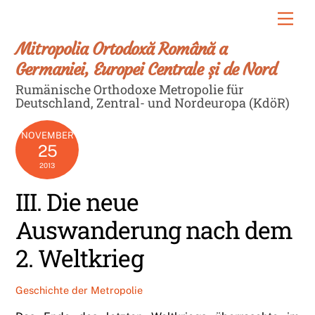
Skip
Men
to
content
Mitropolia Ortodoxă Română a
Germaniei, Europei Centrale și de Nord
Rumänische Orthodoxe Metropolie für
Deutschland, Zentral- und Nordeuropa (KdöR)
NOVEMBER
25
2013
III. Die neue
Auswanderung nach dem
2. Weltkrieg
Geschichte der Metropolie