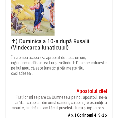
✝) Duminica a 10-a după Rusalii
(Vindecarea lunaticului)
În vremea aceea s-a apropiat de Iisus un om,
îngenunchind înaintea Lui și zicându-I: Doamne, miluiește
pe fiul meu, că este lunatic și pătimește rău,
căci adesea...
Apostolul zilei
Fraților, mi se pare că Dumnezeu, pe noi, apostolii, ne-a
arătat ca pe cei din urmă oameni, ca pe niște osândiți la
moarte, fiindcă ne-am făcut priveliște lumii și îngerilor și...
Ap. I Corinteni 4, 9-16