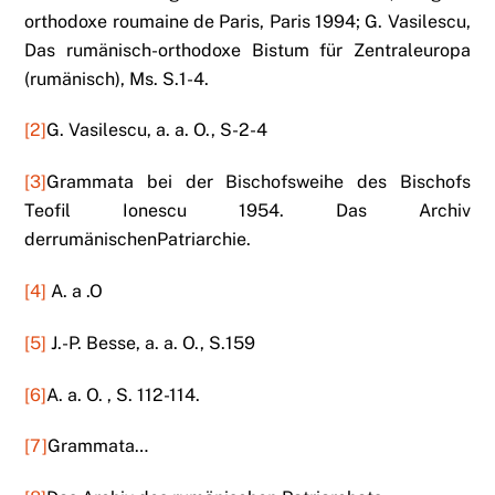
orthodoxe roumaine de Paris, Paris 1994; G. Vasilescu,
Das rumänisch-orthodoxe Bistum für Zentraleuropa
(rumänisch), Ms. S.1-4.
[2]
G. Vasilescu, a. a. O., S-2-4
[3]
Grammata bei der Bischofsweihe des Bischofs
Teofil Ionescu 1954. Das Archiv
derrumänischenPatriarchie.
[4]
A. a .O
[5]
J.-P. Besse, a. a. O., S.159
[6]
A. a. O. , S. 112-114.
[7]
Grammata…