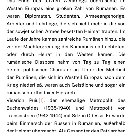
Das Ende des letzten Weltkriegs überraschte im
Westen Europas eine großen Zahl von Rumänen. Es
waren Diplomaten, Studenten, Armeeangehörige,
Arbeiter und Lehrlinge, die sich nicht mehr in die von
der sowjetischen Armee besetzten Heimat trauten. Im
Laufe der Jahre kamen zahlreiche Rumänen hinzu, die
vor der Machtergreifung der Kommunisten flüchteten,
oder durch Heirat in den Westen kamen. Die
rumänische Diaspora nahm von Tag zu Tag einen
betont politischen Charakter an. Unter der Mehrheit
der Rumänen, die sich im Westteil Europas nach dem
Krieg niederließ, waren auch Geistliche und sogar ein
rumänisch-orthodoxer Hierarch.
Visarion Puiu
[1]
, der ehemalige Metropolit des
Buchenwaldes (1935-1940) und Metropolit von
Transnistrien (1942-1944) mit Sitz in Odessa. Er wurde
beim Einmarsch der Russen in Rumänien, außerhalb
der Heimat überrascht. Als Gesandter des Patriarchen