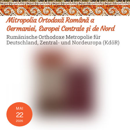
Skip
Men
to
content
Mitropolia Ortodoxă Română a
Germaniei, Europei Centrale și de Nord
Rumänische Orthodoxe Metropolie für
Deutschland, Zentral- und Nordeuropa (KdöR)
MAI
22
2026