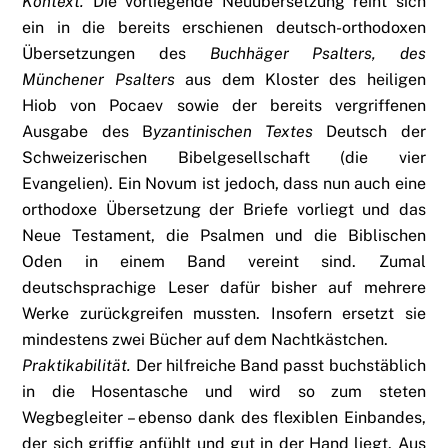
Kontext.
Die vorliegende Neuübersetzung reiht sich
ein in die bereits erschienen deutsch-orthodoxen
Übersetzungen des
Buchhäger Psalters, des
Münchener Psalters
aus dem Kloster des heiligen
Hiob von Pocaev sowie der bereits vergriffenen
Ausgabe des B
yzantinischen Textes
Deutsch der
Schweizerischen Bibelgesellschaft (die vier
Evangelien). Ein Novum ist jedoch, dass nun auch eine
orthodoxe Übersetzung der Briefe vorliegt und das
Neue Testament, die Psalmen und die Biblischen
Oden in einem Band vereint sind. Zumal
deutschsprachige Leser dafür bisher auf mehrere
Werke zurückgreifen mussten. Insofern ersetzt sie
mindestens zwei Bücher auf dem Nachtkästchen.
Praktikabilität.
Der hilfreiche Band passt buchstäblich
in die Hosentasche und wird so zum steten
Wegbegleiter – ebenso dank des flexiblen Einbandes,
der sich griffig anfühlt und gut in der Hand liegt. Aus