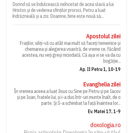
Dorind să se îndulcească neîncetat de acea slavă a lui
Hristos și de vederea sfinților proroci, Petru a luat
îndrăzneală și a zis: Doamne, bine este nouă să...
Apostolul zilei
Fraților, siliți-vă cu atât mai mult să faceți temeinice și
chemarea și alegerea voastră, de vreme ce, făcând
acestea, nu veți greși niciodată. Că așa vi se va da cu
bogăție...
Ap. II Petru 1, 10-19
Evanghelia zilei
În vremea aceea a luat Iisus cu Sine pe Petru și pe Iacov
și pe Ioan, fratele lui, și i-a dus într-un munte înalt, de o
parte. Și S-a schimbat la față înaintea lor...
Ev. Matei 17, 1-9
doxologia.ro
Preia articolele Doxologia în site-ul tău!