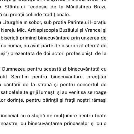
or Sfântului Teodosie de la Mănăstirea Brazi,
 cu preoţii colinde tradiţionale.
Liturghie în sobor, sub protia Părintelui Horaţiu
 Nereju Mic, Arhiepiscopia Buzăului şi Vrancei şi
in biserică primind binecuvântare prin ungerea de
 nu numai, au avut parte de o surpriză oferită de
şi”) prezentată de doi actori profesionişti de la
 lui Dumnezeu pentru această zi binecuvântată cu
polit Serafim pentru binecuvântare, preoţilor
ea cântării de la strană şi pentru concertul de
sat celelalte griji lumeşti şi au venit să se roage
 dorinţe, pentru părinţii şi fraţii noştri rămaşi
 încheiat cu o slujbă de mulţumire pentru toate
noastre, cu binecuvântarea prinoaselor şi cu o