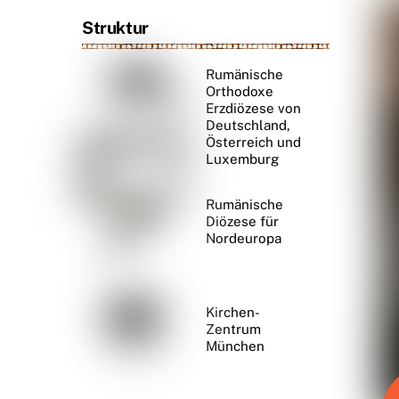
Struktur
Rumänische
Orthodoxe
Erzdiözese von
Deutschland,
Österreich und
Luxemburg
Rumänische
Diözese für
Nordeuropa
Kirchen-
Zentrum
München