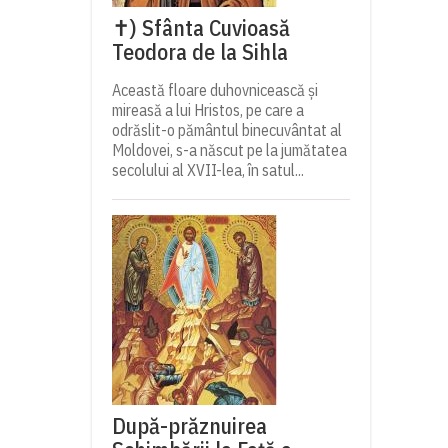
✝) Sfânta Cuvioasă
Teodora de la Sihla
Această floare duhovnicească și
mireasă a lui Hristos, pe care a
odrăslit-o pământul binecuvântat al
Moldovei, s-a născut pe la jumătatea
secolului al XVII-lea, în satul...
După-prăznuirea