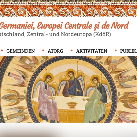
ermaniei, Europei Centrale și de Nord
tschland, Zentral- und Nordeuropa (KdöR)
GEMEINDEN
ATORG
AKTIVITÄTEN
PUBLI