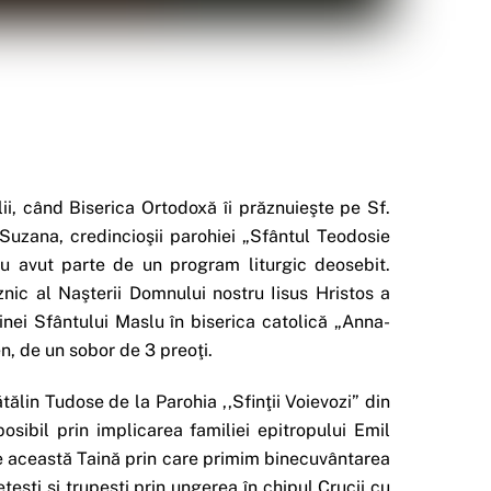
i, când Biserica Ortodoxă îi prăznuieşte pe Sf.
 Suzana, credincioşii parohiei „Sfântul Teodosie
u avut parte de un program liturgic deosebit.
znic al Naşterii Domnului nostru Iisus Hristos a
ainei Sfântului Maslu în biserica catolică „Anna-
n, de un sobor de 3 preoţi.
tălin Tudose de la Parohia ,,Sfinţii Voievozi” din
osibil prin implicarea familiei epitropului Emil
de această Taină prin care primim binecuvântarea
teşti şi trupeşti prin ungerea în chipul Crucii cu