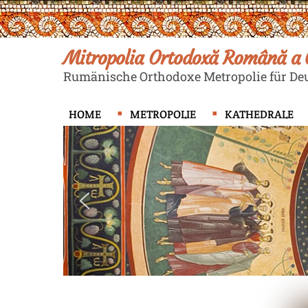
Skip
to
content
Mitropolia Ortodoxă Română a G
Rumänische Orthodoxe Metropolie für Deu
HOME
METROPOLIE
KATHEDRALE