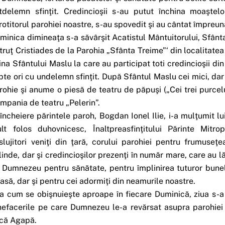
tdelemn sfinţit. Credincioşii s-au putut închina moaştel
rotitorul parohiei noastre, s-au spovedit şi au cântat împreună
minica dimineaţa s-a săvârşit Acatistul Mântuitorului, Sfânta 
truţ Cristiades de la Parohia „Sfânta Treime”‘ din localitatea
ina Sfântului Maslu la care au participat toti credincioşii d
pte ori cu undelemn sfinţit. După Sfântul Maslu cei mici, dar
rohie şi anume o piesă de teatru de păpuşi („Cei trei purcelu
mpania de teatru „Pelerin”.
 încheiere părintele paroh, Bogdan Ionel Ilie, i-a mulţumit
lt folos duhovnicesc, Înaltpreasfinţitului Părinte Mitro
slujitori veniţi din ţară, corului parohiei pentru frumuseţ
linde, dar şi credincioşilor prezenţi în număr mare, care au lă
i Dumnezeu pentru sănătate, pentru împlinirea tuturor bunelor
asă, dar şi pentru cei adormiţi din neamurile noastre.
a cum se obişnuieşte aproape în fiecare Duminică, ziua s-a
nefacerile pe care Dumnezeu le-a revărsat asupra parohiei 
că Agapă.