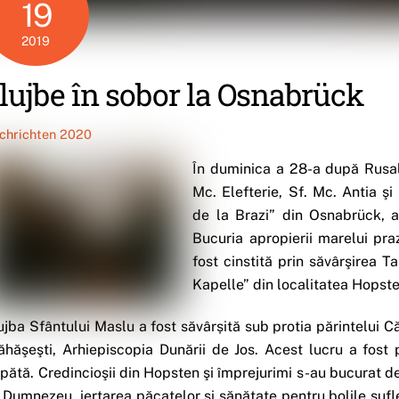
19
2019
lujbe în sobor la Osnabrück
chrichten 2020
În duminica a 28-a după Rusali
Mc. Elefterie, Sf. Mc. Antia şi
de la Brazi” din Osnabrück, a
Bucuria apropierii marelui pra
fost cinstită prin săvârşirea T
Kapelle” din localitatea Hopste
ujba Sfântului Maslu a fost săvârșită sub protia părintelui Că
ăhăşeşti, Arhiepiscopia Dunării de Jos. Acest lucru a fost p
pătă. Credincioşii din Hopsten şi împrejurimi s-au bucurat 
i Dumnezeu, iertarea păcatelor şi sănătate pentru bolile sufle