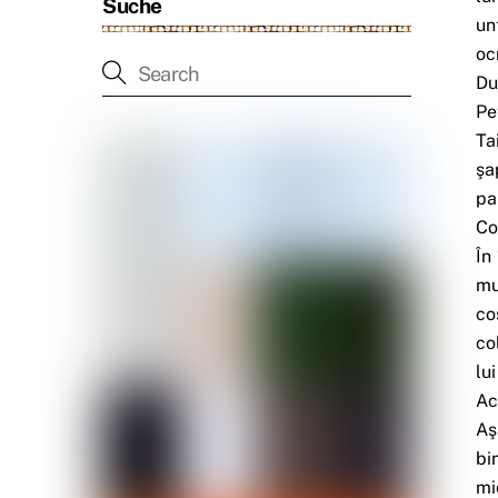
Suche
un
oc
Du
Pe
Ta
şa
pa
Co
În
mu
co
co
lu
Ac
Aş
bi
mi