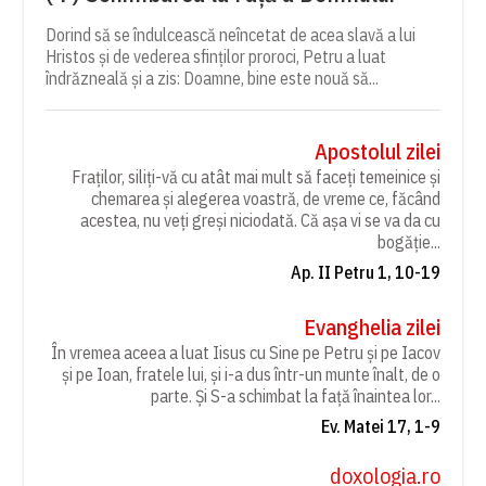
Dorind să se îndulcească neîncetat de acea slavă a lui
Hristos și de vederea sfinților proroci, Petru a luat
îndrăzneală și a zis: Doamne, bine este nouă să...
Apostolul zilei
Fraților, siliți-vă cu atât mai mult să faceți temeinice și
chemarea și alegerea voastră, de vreme ce, făcând
acestea, nu veți greși niciodată. Că așa vi se va da cu
bogăție...
Ap. II Petru 1, 10-19
Evanghelia zilei
În vremea aceea a luat Iisus cu Sine pe Petru și pe Iacov
și pe Ioan, fratele lui, și i-a dus într-un munte înalt, de o
parte. Și S-a schimbat la față înaintea lor...
Ev. Matei 17, 1-9
doxologia.ro