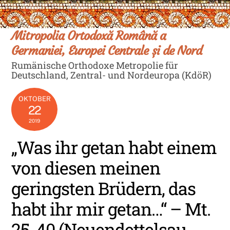
Skip
Men
to
content
Mitropolia Ortodoxă Română a
Germaniei, Europei Centrale și de Nord
Rumänische Orthodoxe Metropolie für
Deutschland, Zentral- und Nordeuropa (KdöR)
OKTOBER
22
2019
„Was ihr getan habt einem
von diesen meinen
geringsten Brüdern, das
habt ihr mir getan…“ – Mt.
25, 40 (Neuendettelsau,