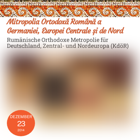
Skip
Men
to
content
Mitropolia Ortodoxă Română a
Germaniei, Europei Centrale și de Nord
Rumänische Orthodoxe Metropolie für
Deutschland, Zentral- und Nordeuropa (KdöR)
DEZEMBER
23
2014