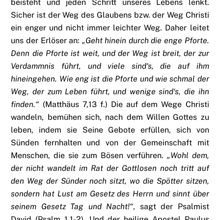
beisteht und jeden Schritt unseres Lebens lenkt.
Sicher ist der Weg des Glaubens bzw. der Weg Christi
ein enger und nicht immer leichter Weg. Daher leitet
uns der Erlöser an:
„Geht hinein durch die enge Pforte.
Denn die Pforte ist weit, und der Weg ist breit, der zur
Verdammnis führt, und viele sind‘s, die auf ihm
hineingehen.
Wie eng ist die Pforte und wie schmal der
Weg, der zum Leben führt, und wenige sind‘s, die ihn
finden.“
(Matthäus 7,13 f.) Die auf dem Wege Christi
wandeln, bemühen sich, nach dem Willen Gottes zu
leben, indem sie Seine Gebote erfüllen, sich von
Sünden fernhalten und von der Gemeinschaft mit
Menschen, die sie zum Bösen verführen.
„Wohl dem,
der nicht wandelt im Rat der Gottlosen noch tritt auf
den Weg der Sünder noch sitzt, wo die Spötter sitzen,
sondern hat Lust am Gesetz des Herrn und sinnt über
seinem Gesetz Tag und Nacht!“
, sagt der Psalmist
David (Psalm 1,1-2). Und der heilige Apostel Paulus