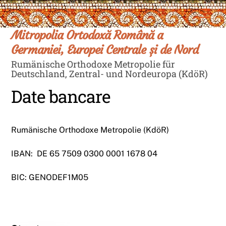
Skip
Men
to
content
Mitropolia Ortodoxă Română a
Germaniei, Europei Centrale și de Nord
Rumänische Orthodoxe Metropolie für
Deutschland, Zentral- und Nordeuropa (KdöR)
Date bancare
Rumänische Orthodoxe Metropolie (KdöR)
IBAN: DE 65 7509 0300 0001 1678 04
BIC: GENODEF1M05