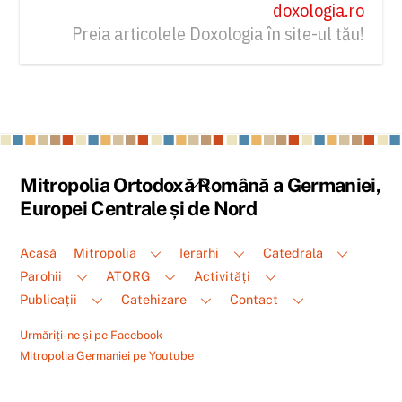
doxologia.ro
Preia articolele Doxologia în site-ul tău!
Back
Mitropolia Ortodoxă Română a Germaniei,
To
Europei Centrale și de Nord
Top
Acasă
Mitropolia
Ierarhi
Catedrala
Parohii
ATORG
Activități
Publicații
Catehizare
Contact
Urmăriți-ne și pe Facebook
Mitropolia Germaniei pe Youtube