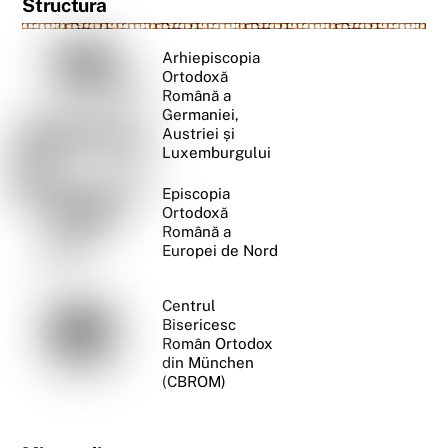
Structura
Arhiepiscopia
Ortodoxă
Română a
Germaniei,
Austriei și
Luxemburgului
Episcopia
Ortodoxă
Română a
Europei de Nord
Centrul
Bisericesc
Român Ortodox
din München
(CBROM)