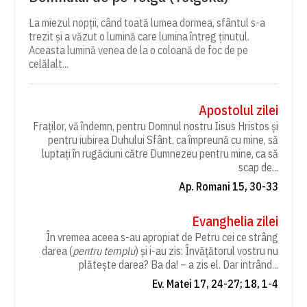
La miezul nopții, când toată lumea dormea, sfântul s-a
trezit și a văzut o lumină care lumina întreg ținutul.
Aceasta lumină venea de la o coloană de foc de pe
celălalt...
Apostolul zilei
Fraților, vă îndemn, pentru Domnul nostru Iisus Hristos și
pentru iubirea Duhului Sfânt, ca împreună cu mine, să
luptați în rugăciuni către Dumnezeu pentru mine, ca să
scap de...
Ap. Romani 15, 30-33
Evanghelia zilei
În vremea aceea s-au apropiat de Petru cei ce strâng
darea (
pentru templu
) și i-au zis: Învățătorul vostru nu
plătește darea? Ba da! – a zis el. Dar intrând...
Ev. Matei 17, 24-27; 18, 1-4