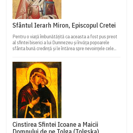
Sfântul Ierarh Miron, Episcopul Cretei
Pentru o viață îmbunătățită ca aceasta a fost pus preot
al sfintei biserici a lui Dumnezeu și învăța popoarele
sfânta bună credință și le întărea spre nevoințele cele...
Cinstirea Sfintei Icoane a Maicii
Domnului de pe Tolga (Tolgska)