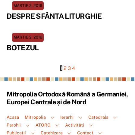
MARTIE 2, 2016
DESPRE SFÂNTA LITURGHIE
MARTIE 2, 2016
BOTEZUL
1
2
3
4
Back
Mitropolia Ortodoxă Română a Germaniei,
To
Europei Centrale și de Nord
Top
Acasă
Mitropolia
Ierarhi
Catedrala
Parohii
ATORG
Activități
Publicații
Catehizare
Contact