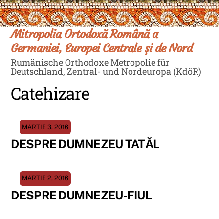
Skip
Men
to
content
Mitropolia Ortodoxă Română a
Germaniei, Europei Centrale și de Nord
Rumänische Orthodoxe Metropolie für
Deutschland, Zentral- und Nordeuropa (KdöR)
Catehizare
MARTIE 3, 2016
DESPRE DUMNEZEU TATĂL
MARTIE 2, 2016
DESPRE DUMNEZEU-FIUL