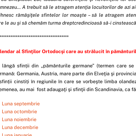
mnezeu… A trebuit să le atragem atenţia locuitorilor de azi ai
ihnesc rămăşiţele sfintelor lor moaşte – să le atragem aten
re le au şi să chemăm turma dreptcredincioasă să-i cinstească. 
**************************************
lendar al Sfinţilor Ortodocşi care au strălucit în pământur
 lângă sfinții din „pământurile germane” (termen care se r
rmană: Germania, Austria, mare parte din Elveţia şi provincia
 sfinții cinstiți în regiunile în care se vorbeşte limba olan
emenea, au mai fost adaugaţi şi sfinţii din Scandinavia, ca f
Luna septembrie
Luna octombrie
Luna noiembrie
Luna decembrie
Luna ianuarie