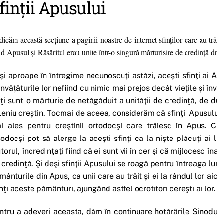
finții Apusului
icăm această secţiune a paginii noastre de internet sfinţilor care au tr
d Apusul şi Răsăritul erau unite într-o singură mărturisire de credinţă dr
şi aproape în întregime necunoscuţi astăzi, aceşti sfinţi ai Ap
 învăţăturile lor nefiind cu nimic mai prejos decât vieţile şi în
eţi sunt o mărturie de netăgăduit a unităţii de credinţă, de du
leniu creştin. Tocmai de aceea, considerăm că sfinţii Apusulu
i ales pentru creştinii ortodocşi care trăiesc în Apus. Cu
todocşi pot să alerge la aceşti sfinţi ca la nişte plăcuţi a
utorul, încredinţaţi fiind că ei sunt vii în cer şi că mijlocesc 
 credinţă. Şi deşi sfinţii Apusului se roagă pentru întreaga lu
mânturile din Apus, ca unii care au trăit şi ei la rândul lor ai
inţi aceste pământuri, ajungând astfel ocrotitori cereşti ai lor.
ntru a adeveri aceasta, dăm în continuare hotărârile Sinodu