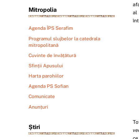
af
Mitropolia
al
în
Agenda ÎPS Serafim
Programul slujbelor la catedrala
mitropolitană
Cuvinte de învățătură
Sfinții Apusului
Harta parohiilor
Agenda PS Sofian
Comunicate
Anunțuri
To
Știri
ve
ce