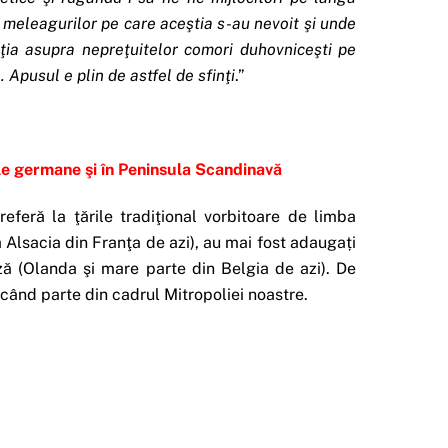
 meleagurilor pe care aceştia s-au nevoit şi unde
ţia asupra nepreţuitelor comori duhovniceşti pe
Apusul e plin de astfel de sfinţi
.”
ile germane şi în Peninsula Scandinavă
eferă la ţările tradiţional vorbitoare de limba
 Alsacia din Franţa de azi), au mai fost adaugați
deză (Olanda şi mare parte din Belgia de azi). De
ăcând parte din cadrul Mitropoliei noastre.