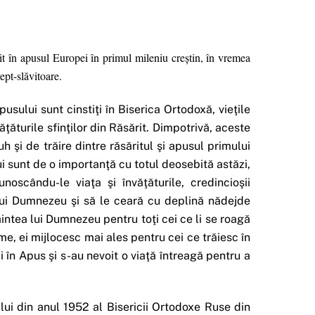
ăit în apusul Europei în primul mileniu creştin, în vremea
ept-slăvitoare.
usului sunt cinstiţi în Biserica Ortodoxă, vieţile
văţăturile sfinţilor din Răsărit. Dimpotrivă, aceste
h şi de trăire dintre răsăritul şi apusul primului
i sunt de o importanţă cu totul deosebită astăzi,
noscându-le viaţa şi învăţăturile, credincioşii
i lui Dumnezeu şi să le ceară cu deplină nădejde
înaintea lui Dumnezeu pentru toţi cei ce li se roagă
me, ei mijlocesc mai ales pentru cei ce trăiesc în
ci în Apus şi s-au nevoit o viaţă întreagă pentru a
lui din anul 1952 al Bisericii Ortodoxe Ruse din