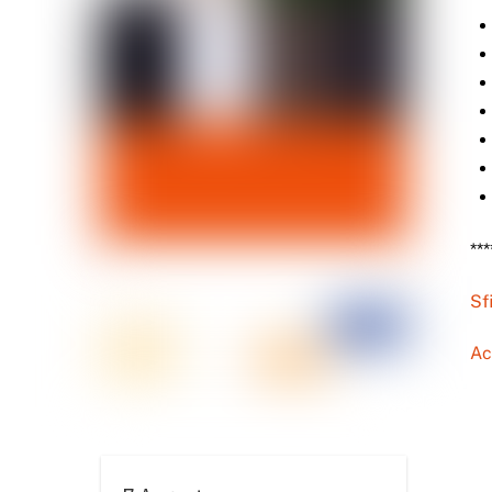
***
Sf
Ac