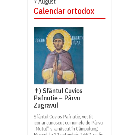
7 August
Calendar ortodox
✝) Sfântul Cuvios
Pafnutie – Pârvu
Zugravul
Sfântul Cuvios Pafnutie, vestit
iconar cunoscut cu numele de Pârvu
„Mutul”, s-a născut în Câmpulung
Muscel, la 12 octombrie 1657, ca fiu