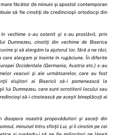
un mare făcător de minuni şi apostol contemporan
buie să fie cinstiţi de credincioşii ortodocşi din
 în vechime s-au ostenit şi s-au proslăvit, prin
i lui Dumnezeu, cinstiţi din vechime de Biserica
uvine şi să alergăm la ajutorul lor, fără a ne răci,
 la care alergam şi înainte în rugăciune.
În diferite
le Europei Occidentale (Germania, Austria etc.) s-au
melor veacuri şi ale următoarelor, care au fost
ţii slujitori ai Bisericii să-i pomenească la
oşii lui Dumnezeu, care sunt ocrotitorii locului sau
redincioşi să-i cinstească pe aceşti bineplăcuţi ai
n diaspora noastră propovăduitori şi asceţi din
ul, minunat întru sfinţii Lui, şi îi cinstim pe cei
etice şi rugându-i să ne fie mijlocitori pe lângă