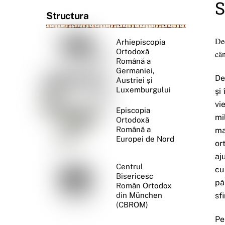
S
Structura
Ded
Arhiepiscopia
Ortodoxă
cân
Română a
Germaniei,
De
Austriei și
Luxemburgului
şi
vi
Episcopia
mi
Ortodoxă
Română a
ma
Europei de Nord
or
aj
Centrul
cu
Bisericesc
pă
Român Ortodox
din München
sf
(CBROM)
Pe