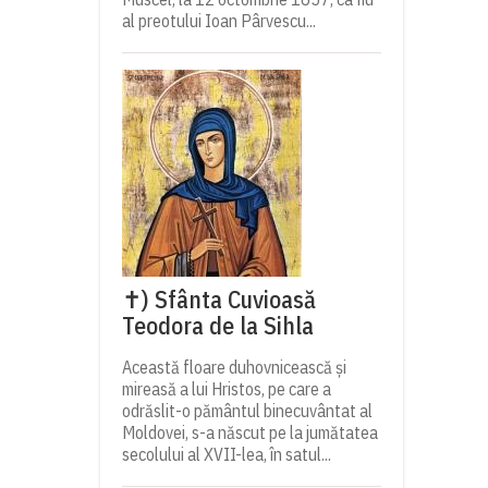
al preotului Ioan Pârvescu...
✝) Sfânta Cuvioasă
Teodora de la Sihla
Această floare duhovnicească și
mireasă a lui Hristos, pe care a
odrăslit-o pământul binecuvântat al
Moldovei, s-a născut pe la jumătatea
secolului al XVII-lea, în satul...