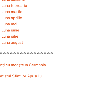
Luna februarie
Luna martie
Luna aprilie
Luna mai
Luna iunie
Luna iulie
Luna august
**************************************
inți cu moaște în Germania
atistul Sfinților Apusului