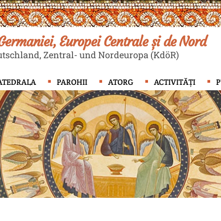
ermaniei, Europei Centrale și de Nord
tschland, Zentral- und Nordeuropa (KdöR)
ATEDRALA
PAROHII
ATORG
ACTIVITĂȚI
P