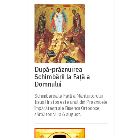
După-prăznuirea
Schimbării la Față a
Domnului
Schimbarea la Față a Mântuitorului
Iisus Hristos este unul din Praznicele
împărătești ale Bisericii Ortodoxe,
sărbătorită la 6 august.