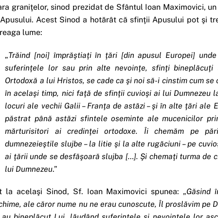
ara graniţelor, sinod prezidat de Sfântul Ioan Maximovici, 
 Apusului. Acest Sinod a hotărât că sfinţii Apusului pot şi tre
treaga lume:
„
Trăind [noi] împrăştiaţi în ţări [din apusul Europei] unde
suferinţele lor sau prin alte nevoinţe, sfinţi bineplăcuţ
Ortodoxă a lui Hristos, se cade ca şi noi să-i cinstim cum se c
în acelaşi timp, nici faţă de sfinţii cuvioşi ai lui Dumnezeu
locuri ale vechii Galii – Franţa de astăzi – şi în alte ţări a
păstrat până astăzi sfintele oseminte ale mucenicilor pri
mărturisitori ai credinţei ortodoxe. Îi chemăm pe părin
dumnezeieştile slujbe – la litie şi la alte rugăciuni – pe cuvi
ai ţării unde se desfăşoară slujba […]. Şi chemaţi turma de c
lui Dumnezeu
.”
t la acelaşi Sinod, Sf. Ioan Maximovici spunea: „
Găsind î
chime, ale căror nume nu ne erau cunoscute, Îl proslăvim pe Domn
 au bineplăcut Lui, lăudând suferinţele şi nevoinţele lor asc