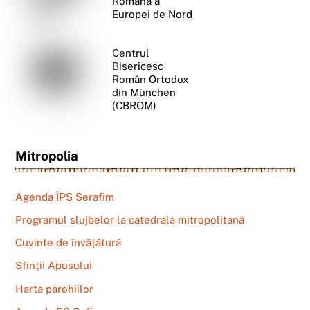
Română a
Europei de Nord
Centrul
Bisericesc
Român Ortodox
din München
(CBROM)
Mitropolia
Agenda ÎPS Serafim
Programul slujbelor la catedrala mitropolitană
Cuvinte de învățătură
Sfinții Apusului
Harta parohiilor