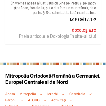
În vremea aceea a luat Iisus cu Sine pe Petru și pe Iacov
și pe Ioan, fratele lui, și i-a dus într-un munte înalt, de o
parte. Și S-a schimbat la față înaintea lor...
Ev. Matei 17, 1-9
doxologia.ro
Preia articolele Doxologia în site-ul tău!
Back
Mitropolia Ortodoxă Română a Germaniei,
To
Europei Centrale și de Nord
Top
Acasă
Mitropolia
Ierarhi
Catedrala
Parohii
ATORG
Activități