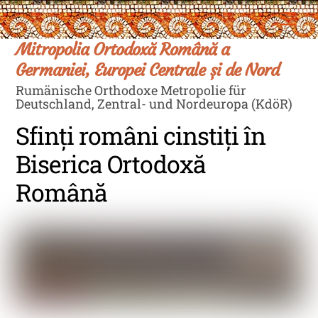
Skip
Men
to
content
Mitropolia Ortodoxă Română a
Germaniei, Europei Centrale și de Nord
Rumänische Orthodoxe Metropolie für
Deutschland, Zentral- und Nordeuropa (KdöR)
Sfinţi români cinstiţi în
Biserica Ortodoxă
Română