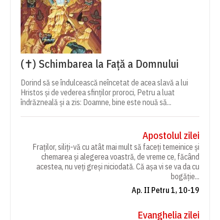
(✝) Schimbarea la Față a Domnului
Dorind să se îndulcească neîncetat de acea slavă a lui
Hristos și de vederea sfinților proroci, Petru a luat
îndrăzneală și a zis: Doamne, bine este nouă să...
Apostolul zilei
Fraților, siliți-vă cu atât mai mult să faceți temeinice și
chemarea și alegerea voastră, de vreme ce, făcând
acestea, nu veți greși niciodată. Că așa vi se va da cu
bogăție...
Ap. II Petru 1, 10-19
Evanghelia zilei