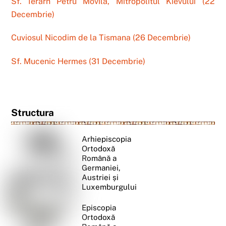
Sf. Ierarh Petru Movilă, Mitropolitul Kievului (22
Decembrie)
Cuviosul Nicodim de la Tismana (26 Decembrie)
Sf. Mucenic Hermes (31 Decembrie)
Structura
Arhiepiscopia
Ortodoxă
Română a
Germaniei,
Austriei și
Luxemburgului
Episcopia
Ortodoxă