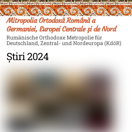
Skip
Men
to
content
Mitropolia Ortodoxă Română a
Germaniei, Europei Centrale și de Nord
Rumänische Orthodoxe Metropolie für
Deutschland, Zentral- und Nordeuropa (KdöR)
Știri 2024