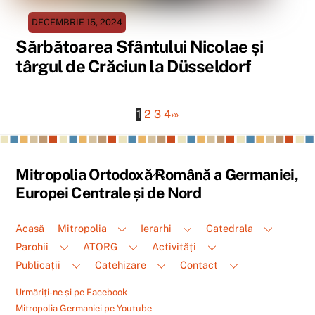
DECEMBRIE 15, 2024
Sărbătoarea Sfântului Nicolae și
târgul de Crăciun la Düsseldorf
1
2
3
4
›
»
Back
Mitropolia Ortodoxă Română a Germaniei,
To
Europei Centrale și de Nord
Top
Acasă
Mitropolia
Ierarhi
Catedrala
Parohii
ATORG
Activități
Publicații
Catehizare
Contact
Urmăriți-ne și pe Facebook
Mitropolia Germaniei pe Youtube