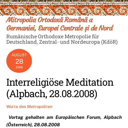
Skip
Men
to
content
Mitropolia Ortodoxă Română a
Germaniei, Europei Centrale și de Nord
Rumänische Orthodoxe Metropolie für
Deutschland, Zentral- und Nordeuropa (KdöR)
AUGUST
28
2008
Interreligiöse Meditation
(Alpbach, 28.08.2008)
Worte des Metropoliten
Vortag gehalten am Europäischen Forum,
Alpbach
(Österreich), 28.08.2008