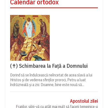
Calendar ortodox
(✝) Schimbarea la Față a Domnului
Dorind să se îndulcească neîncetat de acea slavă a lui
Hristos și de vederea sfinților proroci, Petru a luat
îndrăzneală și a zis: Doamne, bine este nouă să...
Apostolul zilei
Fraților, siliți-vă cu atât mai mult să faceți temeinice și