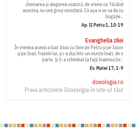
chemarea și alegerea voastră, de vreme ce, făcând
acestea, nu veți greși niciodată. Că așa vi se va da cu
bogăție...
Ap. II Petru 1, 10-19
Evanghelia zilei
În vremea aceea a luat Iisus cu Sine pe Petru și pe Iacov
și pe Ioan, fratele lui, și i-a dus într-un munte înalt, de o
parte. Și S-a schimbat la față înaintea lor...
Ev. Matei 17, 1-9
doxologia.ro
Preia articolele Doxologia în site-ul tău!