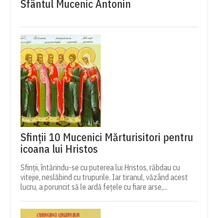
Sfântul Mucenic Antonin
Sfinții 10 Mucenici Mărturisitori pentru
icoana lui Hristos
Sfinții, întărindu-se cu puterea lui Hristos, răbdau cu
vitejie, neslăbind cu trupurile. Iar tiranul, văzând acest
lucru, a poruncit să le ardă fețele cu fiare arse,...