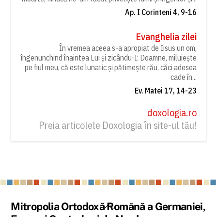
Ap. I Corinteni 4, 9-16
Evanghelia zilei
În vremea aceea s-a apropiat de Iisus un om,
îngenunchind înaintea Lui și zicându-I: Doamne, miluiește
pe fiul meu, că este lunatic și pătimește rău, căci adesea
cade în...
Ev. Matei 17, 14-23
doxologia.ro
Preia articolele Doxologia în site-ul tău!
Back
Mitropolia Ortodoxă Română a Germaniei,
To