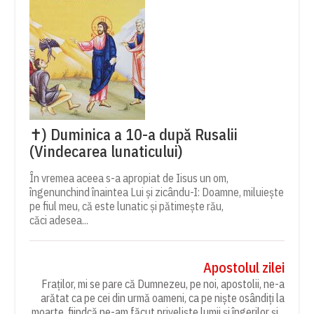
✝) Duminica a 10-a după Rusalii
(Vindecarea lunaticului)
În vremea aceea s-a apropiat de Iisus un om,
îngenunchind înaintea Lui și zicându-I: Doamne, miluiește
pe fiul meu, că este lunatic și pătimește rău,
căci adesea...
Apostolul zilei
Fraților, mi se pare că Dumnezeu, pe noi, apostolii, ne-a
arătat ca pe cei din urmă oameni, ca pe niște osândiți la
moarte, fiindcă ne-am făcut priveliște lumii și îngerilor și...