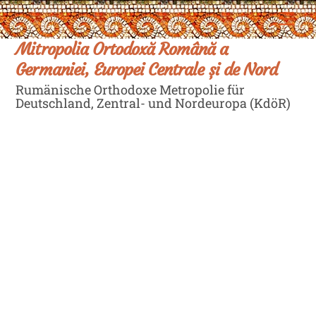
Skip
Men
to
content
Mitropolia Ortodoxă Română a
Germaniei, Europei Centrale și de Nord
Rumänische Orthodoxe Metropolie für
Deutschland, Zentral- und Nordeuropa (KdöR)