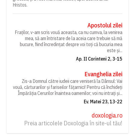
Hristos.
Apostolul zilei
Fraților, v-am scris vouă aceasta, ca nu cumva, la venirea
mea, să am întristare de la aceia care trebuie să mă
bucure, fiind încredințat despre voi toți că bucuria mea
este și...
Ap. II Corinteni 2, 3-15
Evanghelia zilei
Zis-a Domnul către iudeii care veniseră la Dânsul: Vai
vouă, cărturarilor și fariseilor fățarnici! Pentru că închideți
Împărăția Cerurilor înaintea oamenilor; voi nu intrați și...
Ev. Matei 23, 13-22
doxologia.ro
Preia articolele Doxologia în site-ul tău!