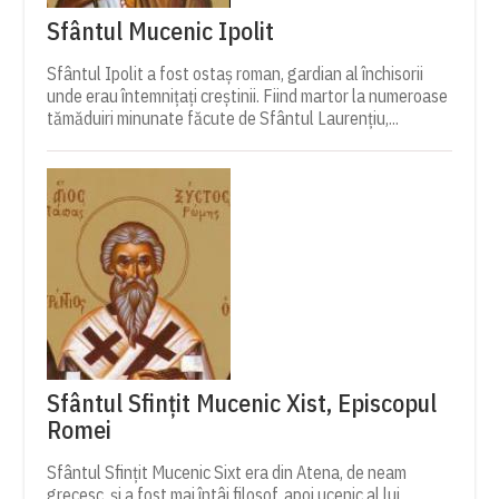
Sfântul Mucenic Ipolit
Sfântul Ipolit a fost ostaș roman, gardian al închisorii
unde erau întemnițați creștinii. Fiind martor la numeroase
tămăduiri minunate făcute de Sfântul Laurențiu,...
Sfântul Sfințit Mucenic Xist, Episcopul
Romei
Sfântul Sfințit Mucenic Sixt era din Atena, de neam
grecesc, și a fost mai întâi filosof, apoi ucenic al lui