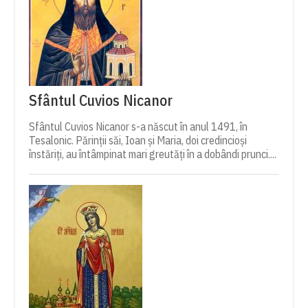
Sfântul Cuvios Nicanor
Sfântul Cuvios Nicanor s-a născut în anul 1491, în
Tesalonic. Părinții săi, Ioan și Maria, doi credincioși
înstăriți, au întâmpinat mari greutăți în a dobândi prunci....