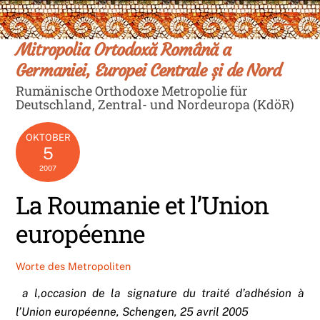
Skip
Men
to
content
Mitropolia Ortodoxă Română a
Germaniei, Europei Centrale și de Nord
Rumänische Orthodoxe Metropolie für
Deutschland, Zentral- und Nordeuropa (KdöR)
OKTOBER
5
2007
La Roumanie et l’Union
européenne
Worte des Metropoliten
a l
‚
occasion de la signature du traité d’adhésion à
l’Union européenne, Schengen, 25 avril 2005