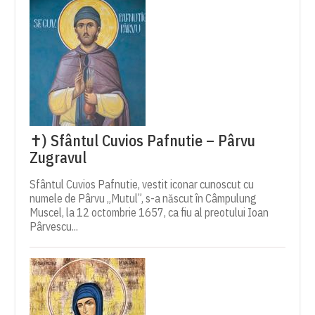
✝) Sfântul Cuvios Pafnutie – Pârvu
Zugravul
Sfântul Cuvios Pafnutie, vestit iconar cunoscut cu
numele de Pârvu „Mutul”, s-a născut în Câmpulung
Muscel, la 12 octombrie 1657, ca fiu al preotului Ioan
Pârvescu...