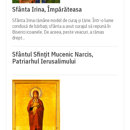
Sfânta Irina, Împărăteasa
Sfânta Irina rămâne model de curaj și tărie. Într-o lume
condusă de bărbați, sfânta a avut curajul să repună în
Biserici icoanele. De aceea, peste veacuri, a rămas
drept...
Sfântul Sfinţit Mucenic Narcis,
Patriarhul Ierusalimului