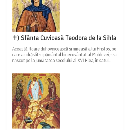
✝) Sfânta Cuvioasă Teodora de la Sihla
Această floare duhovnicească și mireasă a lui Hristos, pe
care a odrăslit-o pământul binecuvântat al Moldovei, s-a
născut pe la jumătatea secolului al XVII-lea, în satul...