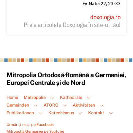
Ev. Matei 22, 23-33
doxologia.ro
Preia articolele Doxologia în site-ul tău!
Back
Mitropolia Ortodoxă Română a Germaniei,
To
Europei Centrale și de Nord
Top
Home
Metropolie
Kathedrale
Gemeinden
ATORG
Aktivitäten
Publikationen
Katechismus
Kontakt
Urmăriți-ne și pe Facebook
Mitropolia Germaniei pe Youtube