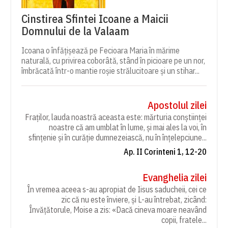
Cinstirea Sfintei Icoane a Maicii
Domnului de la Valaam
Icoana o înfățișează pe Fecioara Maria în mărime
naturală, cu privirea coborâtă, stând în picioare pe un nor,
îmbrăcată într-o mantie roșie strălucitoare și un stihar...
Apostolul zilei
Fraților, lauda noastră aceasta este: mărturia conștiinței
noastre că am umblat în lume, și mai ales la voi, în
sfințenie și în curăție dumnezeiască, nu în înțelepciune...
Ap. II Corinteni 1, 12-20
Evanghelia zilei
În vremea aceea s-au apropiat de Iisus saducheii, cei ce
zic că nu este înviere, și L-au întrebat, zicând:
Învățătorule, Moise a zis: «Dacă cineva moare neavând
copii, fratele...