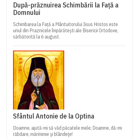
După-prăznuirea Schimbării la Față a
Domnului
Schimbarea la Față a Mântuitorului Iisus Hristos este
unul din Praznicele împărătești ale Bisericii Ortodoxe,
sărbătorită la 6 august.
Sfântul Antonie de la Optina
Doamne, ajută-mi să văd păcatele mele; Doamne, dă-mi
răbdare, mărinimie şi blândeţe!