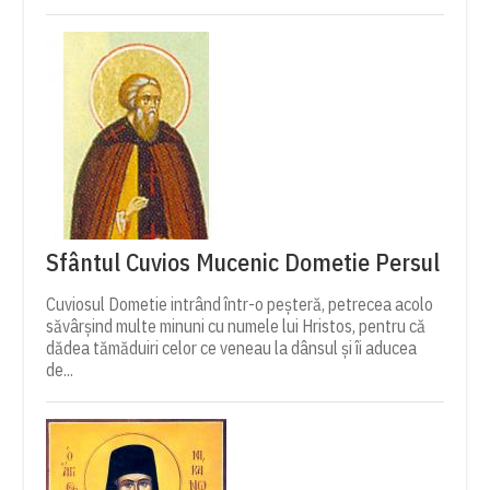
Sfântul Cuvios Mucenic Dometie Persul
Cuviosul Dometie intrând într-o peșteră, petrecea acolo
săvârșind multe minuni cu numele lui Hristos, pentru că
dădea tămăduiri celor ce veneau la dânsul și îi aducea
de...