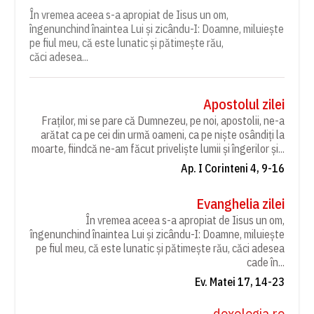
În vremea aceea s-a apropiat de Iisus un om,
îngenunchind înaintea Lui și zicându-I: Doamne, miluiește
pe fiul meu, că este lunatic și pătimește rău,
căci adesea...
Apostolul zilei
Fraților, mi se pare că Dumnezeu, pe noi, apostolii, ne-a
arătat ca pe cei din urmă oameni, ca pe niște osândiți la
moarte, fiindcă ne-am făcut priveliște lumii și îngerilor și...
Ap. I Corinteni 4, 9-16
Evanghelia zilei
În vremea aceea s-a apropiat de Iisus un om,
îngenunchind înaintea Lui și zicându-I: Doamne, miluiește
pe fiul meu, că este lunatic și pătimește rău, căci adesea
cade în...
Ev. Matei 17, 14-23
doxologia.ro