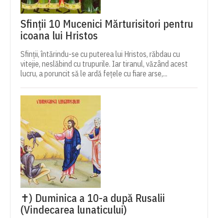
Sfinții 10 Mucenici Mărturisitori pentru
icoana lui Hristos
Sfinții, întărindu-se cu puterea lui Hristos, răbdau cu
vitejie, neslăbind cu trupurile. Iar tiranul, văzând acest
lucru, a poruncit să le ardă fețele cu fiare arse,...
✝) Duminica a 10-a după Rusalii
(Vindecarea lunaticului)