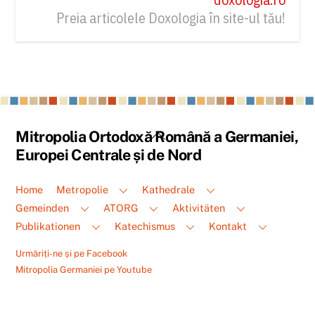
Preia articolele Doxologia în site-ul tău!
Back
Mitropolia Ortodoxă Română a Germaniei,
To
Europei Centrale și de Nord
Top
Home
Metropolie
Kathedrale
Gemeinden
ATORG
Aktivitäten
Publikationen
Katechismus
Kontakt
Urmăriți-ne și pe Facebook
Mitropolia Germaniei pe Youtube