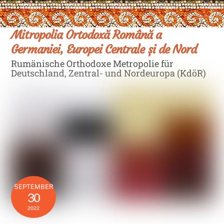
Skip
Men
to
content
Mitropolia Ortodoxă Română a
Germaniei, Europei Centrale și de Nord
Rumänische Orthodoxe Metropolie für
Deutschland, Zentral- und Nordeuropa (KdöR)
SEPTEMBER
30
2022