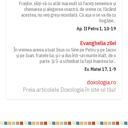
Fraților, siliți-vă cu atât mai mult să faceți temeinice și
chemarea și alegerea voastră, de vreme ce, făcând
acestea, nu veți greși niciodată. Că așa vi se va da cu
bogăție...
Ap. II Petru 1, 10-19
Evanghelia zilei
În vremea aceea a luat Iisus cu Sine pe Petru și pe Iacov
și pe Ioan, fratele lui, și i-a dus într-un munte înalt, de o
parte. Și S-a schimbat la față înaintea lor...
Ev. Matei 17, 1-9
doxologia.ro
Preia articolele Doxologia în site-ul tău!