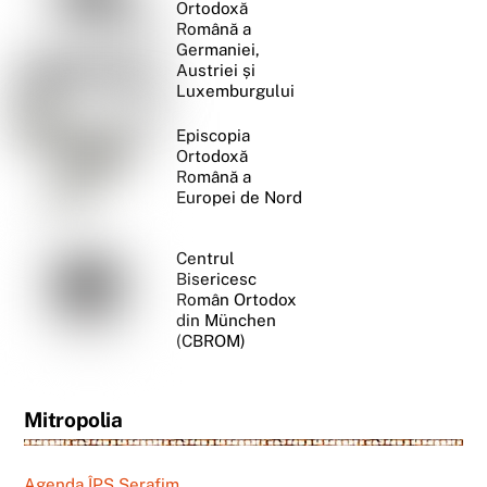
Ortodoxă
Română a
Germaniei,
Austriei și
Luxemburgului
Episcopia
Ortodoxă
Română a
Europei de Nord
Centrul
Bisericesc
Român Ortodox
din München
(CBROM)
Mitropolia
Agenda ÎPS Serafim