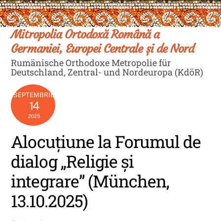
Skip
Men
to
content
Mitropolia Ortodoxă Română a
Germaniei, Europei Centrale și de Nord
Rumänische Orthodoxe Metropolie für
Deutschland, Zentral- und Nordeuropa (KdöR)
SEPTEMBRIE
14
2025
Alocuțiune la Forumul de
dialog „Religie și
integrare” (München,
13.10.2025)