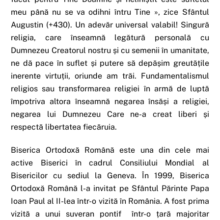
meu până nu se va odihni întru Tine », zice Sfântul
Augustin (+430). Un adevăr universal valabil! Singură
religia, care înseamnă legătură personală cu
Dumnezeu Creatorul nostru și cu semenii în umanitate,
ne dă pace în suflet și putere să depășim greutățile
inerente virtuții, oriunde am trăi. Fundamentalismul
religios sau transformarea religiei în armă de luptă
împotriva altora înseamnă negarea însăși a religiei,
negarea lui Dumnezeu Care ne-a creat liberi și
respectă libertatea fiecăruia.
Biserica Ortodoxă Română este una din cele mai
active Biserici în cadrul Consiliului Mondial al
Bisericilor cu sediul la Geneva. În 1999, Biserica
Ortodoxă Română l-a invitat pe Sfântul Părinte Papa
Ioan Paul al II-lea într-o vizită în România. A fost prima
vizită a unui suveran pontif într-o țară majoritar