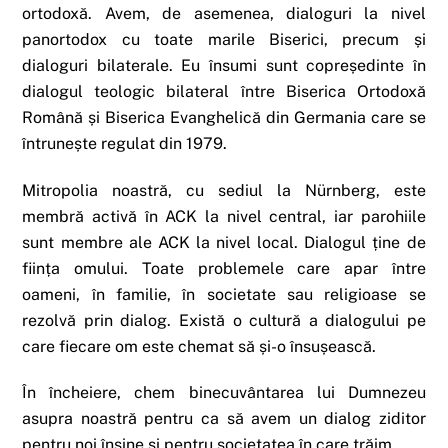
ortodoxă. Avem, de asemenea, dialoguri la nivel
panortodox cu toate marile Biserici, precum și
dialoguri bilaterale. Eu însumi sunt copreședinte în
dialogul teologic bilateral între Biserica Ortodoxă
Română și Biserica Evanghelică din Germania care se
întrunește regulat din 1979.
Mitropolia noastră, cu sediul la Nürnberg, este
membră activă în ACK la nivel central, iar parohiile
sunt membre ale ACK la nivel local. Dialogul ține de
ființa omului. Toate problemele care apar între
oameni, în familie, în societate sau religioase se
rezolvă prin dialog. Există o cultură a dialogului pe
care fiecare om este chemat să și-o însușească.
În încheiere, chem binecuvântarea lui Dumnezeu
asupra noastră pentru ca să avem un dialog ziditor
pentru noi înșine și pentru societatea în care trăim.