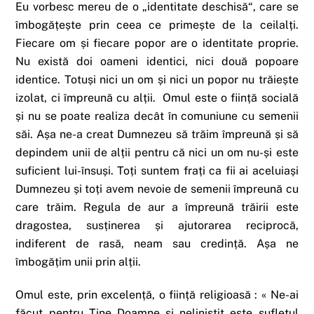
Eu vorbesc mereu de o „identitate deschisă“, care se
îmbogățește prin ceea ce primește de la ceilalți.
Fiecare om și fiecare popor are o identitate proprie.
Nu există doi oameni identici, nici două popoare
identice. Totuși nici un om și nici un popor nu trăiește
izolat, ci împreună cu alții. Omul este o ființă socială
și nu se poate realiza decât în comuniune cu semenii
săi. Așa ne-a creat Dumnezeu să trăim împreună și să
depindem unii de alții pentru că nici un om nu-și este
suficient lui-însuși. Toți suntem frați ca fii ai aceluiași
Dumnezeu și toți avem nevoie de semenii împreună cu
care trăim. Regula de aur a împreună trăirii este
dragostea, susținerea și ajutorarea reciprocă,
indiferent de rasă, neam sau credință. Așa ne
îmbogățim unii prin alții.
Omul este, prin excelență, o ființă religioasă : « Ne-ai
făcut pentru Tine Doamne și neliniștit este sufletul