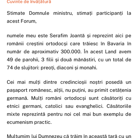
Cuvinte de învățătură
Stimate Domnule ministru, stimați participanți la
acest Forum,
numele meu este Serafim Joantă și reprezint aici pe
românii creștini ortodocși care trăiesc în Bavaria în
număr de aproximativ 300.000. În acest Land avem
49 de parohii, 3 filii și două mânăstiri, cu un total de
74 de slujitori: preoți, diaconi și monahi.
Cei mai mulți dintre credincioșii noștri posedă un
pașaport românesc, alții, nu puțini, au primit cetățenia
germană. Mulți români ortodocși sunt căsătoriți cu
etnici germani, catolici sau evanghelici. Căsătoriile
mixte reprezintă pentru noi cel mai bun exemplu de
ecumenism practic.
Mulțumim lui Dumnezeu că trăim în această țară cu un