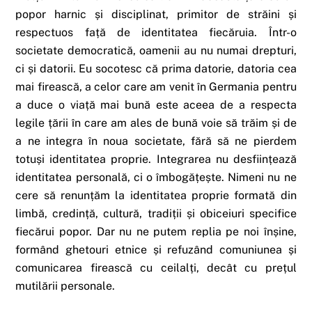
popor harnic și disciplinat, primitor de străini și
respectuos față de identitatea fiecăruia. Într-o
societate democratică, oamenii au nu numai drepturi,
ci și datorii. Eu socotesc că prima datorie, datoria cea
mai firească, a celor care am venit în Germania pentru
a duce o viață mai bună este aceea de a respecta
legile țării în care am ales de bună voie să trăim și de
a ne integra în noua societate, fără să ne pierdem
totuși identitatea proprie. Integrarea nu desființează
identitatea personală, ci o îmbogățește. Nimeni nu ne
cere să renunțăm la identitatea proprie formată din
limbă, credință, cultură, tradiții și obiceiuri specifice
fiecărui popor. Dar nu ne putem replia pe noi înșine,
formând ghetouri etnice și refuzând comuniunea și
comunicarea firească cu ceilalți, decât cu prețul
mutilării personale.