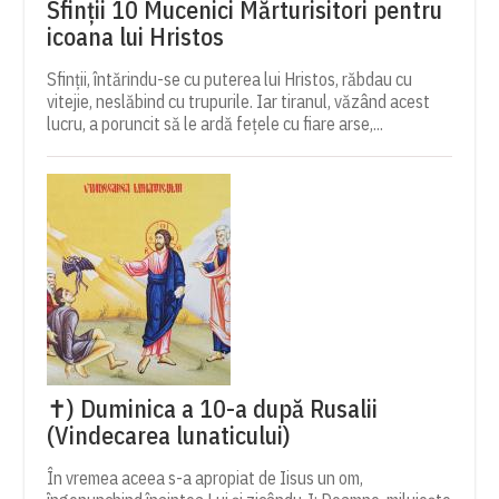
Sfinții 10 Mucenici Mărturisitori pentru
icoana lui Hristos
Sfinții, întărindu-se cu puterea lui Hristos, răbdau cu
vitejie, neslăbind cu trupurile. Iar tiranul, văzând acest
lucru, a poruncit să le ardă fețele cu fiare arse,...
✝) Duminica a 10-a după Rusalii
(Vindecarea lunaticului)
În vremea aceea s-a apropiat de Iisus un om,