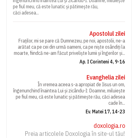
îngenunchind înaintea Lui și zicându-I: Doamne, miluiește
pe fiul meu, că este lunatic și pătimește rău,
căci adesea...
Apostolul zilei
Fraților, mi se pare că Dumnezeu, pe noi, apostolii, ne-a
arătat ca pe cei din urmă oameni, ca pe niște osândiți la
moarte, fiindcă ne-am făcut priveliște lumii și îngerilor și...
Ap. I Corinteni 4, 9-16
Evanghelia zilei
În vremea aceea s-a apropiat de Iisus un om,
îngenunchind înaintea Lui și zicându-I: Doamne, miluiește
pe fiul meu, că este lunatic și pătimește rău, căci adesea
cade în...
Ev. Matei 17, 14-23
doxologia.ro
Preia articolele Doxologia în site-ul tău!