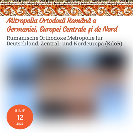
Skip
Men
to
content
Mitropolia Ortodoxă Română a
Germaniei, Europei Centrale și de Nord
Rumänische Orthodoxe Metropolie für
Deutschland, Zentral- und Nordeuropa (KdöR)
IUNIE
12
2026