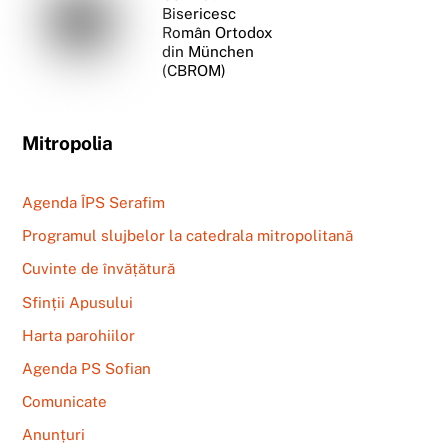
Bisericesc
Român Ortodox
din München
(CBROM)
Mitropolia
Agenda ÎPS Serafim
Programul slujbelor la catedrala mitropolitană
Cuvinte de învățătură
Sfinții Apusului
Harta parohiilor
Agenda PS Sofian
Comunicate
Anunțuri