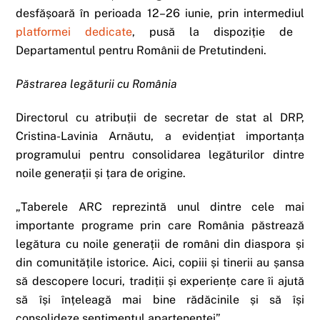
desfășoară în perioada 12–26 iunie, prin intermediul
platformei dedicate
, pusă la dispoziție de
Departamentul pentru Românii de Pretutindeni.
Păstrarea legăturii cu România
Directorul cu atribuții de secretar de stat al DRP,
Cristina-Lavinia Arnăutu, a evidențiat importanța
programului pentru consolidarea legăturilor dintre
noile generații și țara de origine.
„Taberele ARC reprezintă unul dintre cele mai
importante programe prin care România păstrează
legătura cu noile generații de români din diaspora și
din comunitățile istorice. Aici, copiii și tinerii au șansa
să descopere locuri, tradiții și experiențe care îi ajută
să își înțeleagă mai bine rădăcinile și să își
consolideze sentimentul apartenenței”.