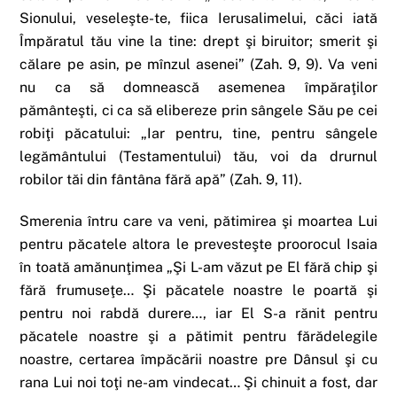
Sionului, veseleşte-te, fiica Ierusalimelui, căci iată
Împăratul tău vine la tine: drept şi biruitor; smerit şi
călare pe asin, pe mînzul asenei” (Zah. 9, 9). Va veni
nu ca să domnească asemenea împăraţilor
pământeşti, ci ca să elibereze prin sângele Său pe cei
robiţi păcatului: „Iar pentru, tine, pentru sângele
legământului (Testamentului) tău, voi da drurnul
robilor tăi din fântâna fără apă” (Zah. 9, 11).
Smerenia întru care va veni, pătimirea şi moartea Lui
pentru păcatele altora le prevesteşte proorocul Isaia
în toată amănunţimea „Şi L-am văzut pe El fără chip şi
fără frumuseţe… Şi păcatele noastre le poartă şi
pentru noi rabdă durere…, iar El S-a rănit pentru
păcatele noastre şi a pătimit pentru fărădelegile
noastre, certarea împăcării noastre pre Dânsul şi cu
rana Lui noi toţi ne-am vindecat… Şi chinuit a fost, dar