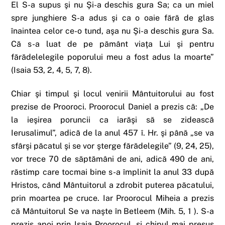
El S-a supus şi nu Şi-a deschis gura Sa; ca un miel
spre junghiere S-a adus şi ca o oaie fără de glas
înaintea celor ce-o tund, aşa nu Şi-a deschis gura Sa.
Că s-a luat de pe pământ viaţa Lui şi pentru
fărădelelegile poporului meu a fost adus la moarte”
(Isaia 53, 2, 4, 5, 7, 8).
Chiar şi timpul şi locul venirii Mântuitorului au fost
prezise de Prooroci. Proorocul Daniel a prezis că: „De
la ieşirea poruncii ca iarăşi să se zidească
Ierusalimul”, adică de la anul 457 î. Hr. şi până „se va
sfârşi păcatul şi se vor şterge fărădelegile” (9, 24, 25),
vor trece 70 de săptămâni de ani, adică 490 de ani,
răstimp care tocmai bine s-a împlinit la anul 33 după
Hristos, când Mântuitorul a zdrobit puterea păcatului,
prin moartea pe cruce. Iar Proorocul Miheia a prezis
că Mântuitorul Se va naşte în Betleem (Mih. 5, 1 ). S-a
prezis apoi prin Isaia Proorocul, şi chipul mai presus