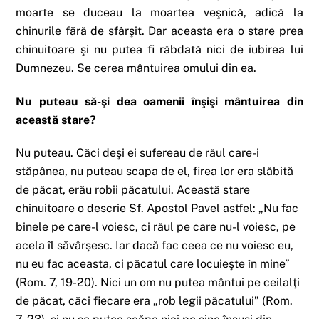
moarte se duceau la moartea veşnică, adică la
chinurile fără de sfârşit. Dar aceasta era o stare prea
chinuitoare şi nu putea fi răbdată nici de iubirea lui
Dumnezeu. Se cerea mântuirea omului din ea.
Nu puteau să-şi dea oamenii înşişi mântuirea din
această stare?
Nu puteau. Căci deşi ei sufereau de răul care-i
stăpânea, nu puteau scapa de el, firea lor era slăbită
de păcat, erău robii păcatului. Această stare
chinuitoare o descrie Sf. Apostol Pavel astfel: „Nu fac
binele pe care-l voiesc, ci răul pe care nu-l voiesc, pe
acela îl săvârşesc. Iar dacă fac ceea ce nu voiesc eu,
nu eu fac aceasta, ci păcatul care locuieşte în mine”
(Rom. 7, 19-20). Nici un om nu putea mântui pe ceilalţi
de păcat, căci fiecare era „rob legii păcatului” (Rom.