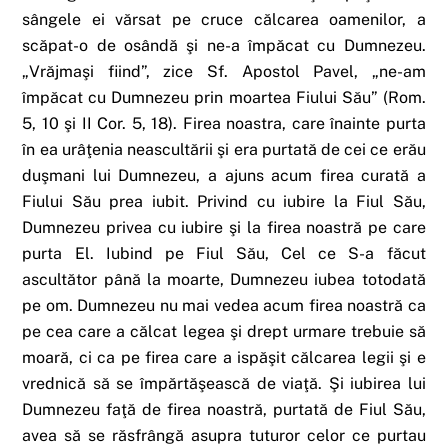
sângele ei vărsat pe cruce călcarea oamenilor, a
scăpat-o de osândă şi ne-a împăcat cu Dumnezeu.
„Vrăjmaşi fiind”, zice Sf. Apostol Pavel, „ne-am
împăcat cu Dumnezeu prin moartea Fiului Său” (Rom.
5, 10 şi II Cor. 5, 18). Firea noastra, care înainte purta
în ea urâţenia neascultării şi era purtată de cei ce erău
duşmani lui Dumnezeu, a ajuns acum firea curată a
Fiului Său prea iubit. Privind cu iubire la Fiul Său,
Dumnezeu privea cu iubire şi la firea noastră pe care
purta El. Iubind pe Fiul Său, Cel ce S-a făcut
ascultător până la moarte, Dumnezeu iubea totodată
pe om. Dumnezeu nu mai vedea acum firea noastră ca
pe cea care a călcat legea şi drept urmare trebuie să
moară, ci ca pe firea care a ispăşit călcarea legii şi e
vrednică să se împărtăşească de viaţă. Şi iubirea lui
Dumnezeu faţă de firea noastră, purtată de Fiul Său,
avea să se răsfrângă asupra tuturor celor ce purtau