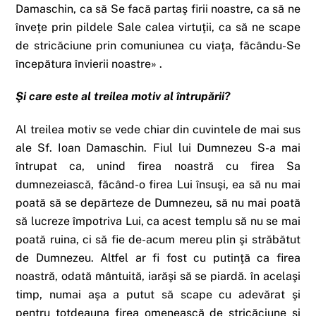
Damaschin, ca să Se facă partaş firii noastre, ca să ne
înveţe prin pildele Sale calea virtuţii, ca să ne scape
de stricăciune prin comuniunea cu viaţa, făcându-Se
începătura învierii noastre» .
Şi care este al treilea motiv al întrupării?
Al treilea motiv se vede chiar din cuvintele de mai sus
ale Sf. Ioan Damaschin. Fiul lui Dumnezeu S-a mai
întrupat ca, unind firea noastră cu firea Sa
dumnezeiască, făcând-o firea Lui însuşi, ea să nu mai
poată să se depărteze de Dumnezeu, să nu mai poată
să lucreze împotriva Lui, ca acest templu să nu se mai
poată ruina, ci să fie de-acum mereu plin şi străbătut
de Dumnezeu. Altfel ar fi fost cu putinţă ca firea
noastră, odată mântuită, iarăşi să se piardă. în acelaşi
timp, numai aşa a putut să scape cu adevărat şi
pentru totdeauna firea omenească de stricăciune şi