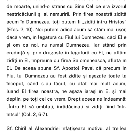
de moarte, unind-o strâns cu Sine Cel ce era izvorul
nestricăciunii şi al nemuririi. Prin firea noastră zidită
acum în Dumnezeu, toţi putem fi „zidiţi intru Hristos”
(Efes. 2, 10). Noi putem adică acum să stăm mai uşor,
dacă vrem, în legătură cu Fiul lui Dumnezeu, căci El e
şi om ca noi, nu numai Dumnezeu. Iar stând prin
credinţă şi prin dragoste în legatură cu El, ne aflăm
zidiţi în El, împreună cu firea Sa omenească, aflată în
El. De aceea spune Sf. Apostol Pavel că precum în
Fiul lui Dumnezeu au fost zidite şi aşezate toate la
început, când s-au făcut, cu atât mai mult acum,
luând El firea noastră, ne aşază iarăşi în El şi mai
deplin, pe toţi cei ce vrem. Drept aceea ne îndeamnă:
„Întru El să umblaţi, înrădăcinaţi şi zidiţi fiind într-
întsul” (Col. 2, 6-7).
Sf. Chiril al Alexandriei înfăţişează motivul al treilea