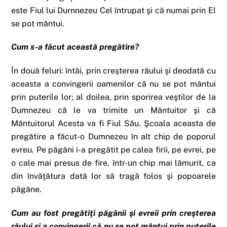
este Fiul lui Durnnezeu Cel întrupat şi că numai prin El
se pot mântui.
Cum s-a făcut această pregătire?
În două feluri: întâi, prin creşterea răului şi deodată cu
aceasta a convingerii oamenilor că nu se pot mântui
prin puterile lor; al doilea, prin sporirea veştilor de la
Dumnezeu că le va trimite un Mântuitor şi că
Mântuitorul Acesta va fi Fiul Său. Şcoala aceasta de
pregătire a făcut-o Dumnezeu în alt chip de poporul
evreu. Pe păgâni i-a pregătit pe calea firii, pe evrei, pe
o cale mai presus de fire, într-un chip mai lămurit, ca
din învăţătura dată lor să tragă folos şi popoarele
păgâne.
Cum au fost pregătiţi păgânii şi evreii prin creşterea
răului şi a convingerii că nu se pot mântui prin puterile