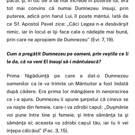
păcat şi, în loc de a se mai încrede în puterile lui, era
tot mai convins că numai Dumnezeu însuşi, prin
puterea, adică prin harul Lui, îl poate mântui. Iată de
ce Sf. Apostol Pavel zice: „Căci Legea n-a desăvârşit
nimic, iar în locul ei îşi face cale o nădejde mai bună,
prin care ne apropiem de Dumnezeu” (Evr. 7, 19).
Cum a pregătit Dumnezeu pe oameni, prin veştile ce li
le da, că va veni El însuşi să-i mântuiască?
Prima făgăduinţă pe care a dat-o Dumnezeu
oamenilor ca le va trimite un Mântuitor a fost îndată
după cădere. Era prima lor mângâiere în nenorocirea
ce i-a ajuns. Dumnezeu îi spune şarpelui că cineva se
va naşte din femeie, care-i va zdrobi capul: „Duşmănie
voi pune între tine şi femeie, şi între sămânţa ta şi
sămânţa ei; aceasta va zdrobi capul tău, iar tu îi vei
înţepa călcâiul” (Fac. 3, 15).