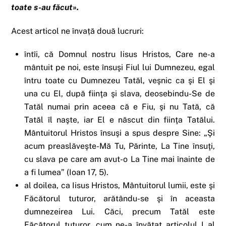
toate s-au făcut».
Acest articol ne învață două lucruri:
întîi, că Domnul nostru Iisus Hristos, Care ne-a
mântuit pe noi, este însuşi Fiul lui Dumnezeu, egal
întru toate cu Dumnezeu Tatăl, veşnic ca şi El şi
una cu El, după fiinţa şi slava, deosebindu-Se de
Tatăl numai prin aceea că e Fiu, şi nu Tată, că
Tatăl îl naşte, iar El e născut din fiinţa Tatălui.
Mântuitorul Hristos însuşi a spus despre Sine: „Şi
acum preaslăveşte-Mă Tu, Părinte, La Tine însuţi,
cu slava pe care am avut-o La Tine mai înainte de
a fi lumea” (Ioan 17, 5).
al doilea, ca Iisus Hristos, Mântuitorul lumii, este şi
Făcătorul tuturor, arătându-se şi în aceasta
dumnezeirea Lui. Căci, precum Tatăl este
Făcătorul tuturor, cum ne-a învăţat articolul I al