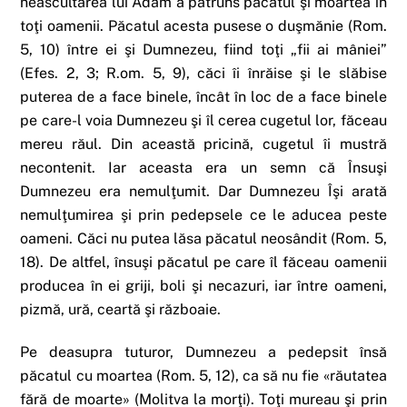
neascultarea lui Adam a pătruns păcatul şi moartea în
toţi oamenii. Păcatul acesta pusese o duşmănie (Rom.
5, 10) între ei şi Dumnezeu, fiind toţi „fii ai mâniei”
(Efes. 2, 3; R.om. 5, 9), căci îi înrăise şi le slăbise
puterea de a face binele, încât în loc de a face binele
pe care-l voia Dumnezeu şi îl cerea cugetul lor, făceau
mereu răul. Din această pricină, cugetul îi mustră
necontenit. Iar aceasta era un semn că Însuşi
Dumnezeu era nemulţumit. Dar Dumnezeu Îşi arată
nemulţumirea şi prin pedepsele ce le aducea peste
oameni. Căci nu putea lăsa păcatul neosândit (Rom. 5,
18). De altfel, însuşi păcatul pe care îl făceau oamenii
producea în ei griji, boli şi necazuri, iar între oameni,
pizmă, ură, ceartă şi războaie.
Pe deasupra tuturor, Dumnezeu a pedepsit însă
păcatul cu moartea (Rom. 5, 12), ca să nu fie «răutatea
fără de moarte» (Molitva la morţi). Toţi mureau şi prin