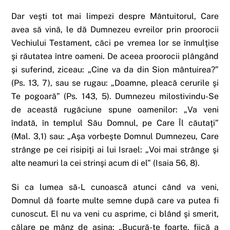
Dar veşti tot mai limpezi despre Mântuitorul, Care
avea să vină, le dă Dumnezeu evreilor prin proorocii
Vechiului Testament, căci pe vremea lor se înmulţise
şi răutatea între oameni. De aceea proorocii plângând
şi suferind, ziceau: „Cine va da din Sion mântuirea?”
(Ps. 13, 7), sau se rugau: „Doamne, pleacă cerurile şi
Te pogoară” (Ps. 143, 5). Dumnezeu milostivindu-Se
de această rugăciune spune oamenilor: „Va veni
îndată, în templul Său Domnul, pe Care Îl căutaţi”
(Mal. 3,1) sau: „Aşa vorbeşte Domnul Dumnezeu, Care
strânge pe cei risipiţi ai lui Israel: „Voi mai strânge şi
alte neamuri la cei strinşi acum di el” (Isaia 56, 8).
Si ca lumea să-L cunoască atunci când va veni,
Domnul dă foarte multe semne după care va putea fi
cunoscut. El nu va veni cu asprime, ci blând şi smerit,
călare pe mânz de asina: „Bucură-te foarte, fiică a