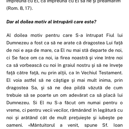
împreună cu El, ca împreună cu El să ne şi preamărim”
(Rom. 8, 17).
Dar al doilea motiv al întrupării care este?
Al doilea motiv pentru care S-a întrupat Fiul lui
Dumnezeu a fost ca să ne arate că dragostea Lui faţă
de noi e aşa de mare, ca El nu mai stă departe de noi,
ci Se face om ca noi, ia firea noastră şi vine între noi
ca să vorbească cu noi în graiul nostru şi să ne înveţe
faţă către faţă, nu prin alţii, ca în Vechiul Testament.
El voia astfel să ne câştige şi mai mult inima, prin
dragostea Sa, şi să ne dea pildă văzută de cum
trebuie să se poarte un om adevărat ca să placă lui
Dumnezeu. Si El nu S-a făcut om numai pentru o
vreme, ci pentru vecii vecilor, rămânând în legătură cu
noi şi arătând cât de mult preţuieşte şi iubeşte pe
oameni. «Mântuitorul a venit, spune Sf. Ioan