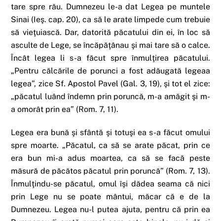
tare spre rău. Dumnezeu le-a dat Legea pe muntele
Sinai (Ieş. cap. 20), ca să le arate limpede cum trebuie
să vieţuiască. Dar, datorită păcatului din ei, în loc să
asculte de Lege, se încăpăţânau şi mai tare să o calce.
Încât legea li s-a făcut spre înmulţirea păcatului.
„Pentru călcările de porunci a fost adăugată legeaa
legea”, zice Sf. Apostol Pavel (Gal. 3, 19), şi tot el zice:
„păcatul luând îndemn prin poruncă, m-a amăgit şi m-
a omorât prin ea” (Rom. 7, 11).
Legea era bună şi sfântă şi totuşi ea s-a făcut omului
spre moarte. „Păcatul, ca să se arate păcat, prin ce
era bun mi-a adus moartea, ca să se facă peste
măsură de păcătos păcatul prin poruncă” (Rom. 7, 13).
Înmulţindu-se păcatul, omul îşi dădea seama că nici
prin Lege nu se poate mântui, măcar că e de la
Dumnezeu. Legea nu-l putea ajuta, pentru că prin ea