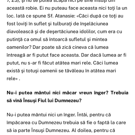
7, 23), şi nu se putea scăpa nici pe sine însuşi din
această robie. Ei nu puteau face aceasta nici toţi la un
loc. Iată ce spune Sf. Atanasie: «Căci după ce toţi au
fost loviţi în suflet şi tulburaţi de înşelăciunea
diavolească şi de deşertăciunea idolilor, cum era cu
putinţă ca omul să întoarcă sufletul şi mintea
oamenilor? Dar poate să zică cineva că lumea
întreagă ar fi putut face aceasta. Dar dacă lumea ar fi
putut, nu s-ar fi făcut atâtea mari rele. Căci lumea
există şi totuşi oamenii se tăvăleau în atâtea mari
rele» .
Nu-i putea mântui nici măcar vreun înger? Trebuia
să vină Însuşi Fiul lui Dumnezeu?
Nu-i putea mântui nici un înger. Întâi, pentru că
împăcarea cu Dumnezeu trebuia să fie o faptă la care
să ia parte Însuşi Dumnezeu. Al doilea, pentru că