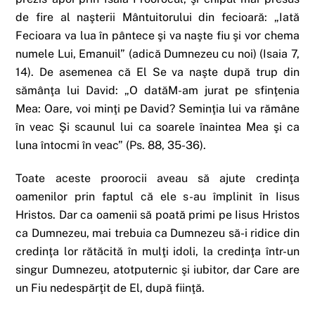
de fire al naşterii Mântuitorului din fecioară: „Iată
Fecioara va lua în pântece şi va naşte fiu şi vor chema
numele Lui, Emanuil” (adică Dumnezeu cu noi) (Isaia 7,
14). De asemenea că El Se va naşte după trup din
sămânţa lui David: „O datăM-am jurat pe sfinţenia
Mea: Oare, voi minţi pe David? Seminţia lui va rămâne
în veac Şi scaunul lui ca soarele înaintea Mea şi ca
luna întocmi în veac” (Ps. 88, 35-36).
Toate aceste proorocii aveau să ajute credinţa
oamenilor prin faptul că ele s-au împlinit în Iisus
Hristos. Dar ca oamenii să poată primi pe Iisus Hristos
ca Dumnezeu, mai trebuia ca Dumnezeu să-i ridice din
credinţa lor rătăcită în mulţi idoli, la credinţa într-un
singur Dumnezeu, atotputernic şi iubitor, dar Care are
un Fiu nedespărţit de El, după fiinţă.