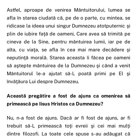
Astfel, aproape de venirea Mântuitorului, lumea se
afla în starea ciudată că, pe de o parte, cu mintea, se
ridicase la ideea unui singur Dumnezeu atotputernic şi
plin de iubire faţă de oameni, Care avea să trimită pe
cineva de la Sine, pentru mântuirea lumii, iar pe de
alta, cu viaţa, se afla în cea mai mare decădere şi
neputinţă morală. Starea aceasta îi făcea pe oameni
să aştepte mântuirea de la Dumnezeu şi când a venit
Mântuitorul le-a ajutat să-L poată primi pe El şi
învăţăura Lui despre Dumnezeu.
Această pregătire a fost de ajuns ca omenirea să
primească pe Iisus Hristos ca Dumnezeu?
Nu, n-a fost de ajuns. Dacă ar fi fost de ajuns, ar fi
trebuit să-L primească toţi evreii şi cei mai mulţi
dintre filozofi. La toate cele spuse s-au adăugat că