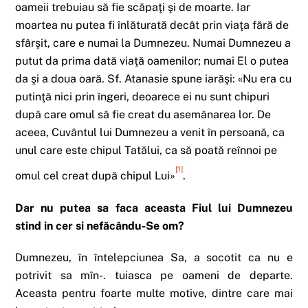
oameii trebuiau să fie scăpaţi şi de moarte. Iar
moartea nu putea fi înlăturată decât prin viaţa fără de
sfârşit, care e numai la Dumnezeu. Numai Dumnezeu a
putut da prima dată viaţă oamenilor; numai El o putea
da şi a doua oară. Sf. Atanasie spune iarăşi: «Nu era cu
putinţă nici prin îngeri, deoarece ei nu sunt chipuri
după care omul să fie creat du asemănarea lor. De
aceea, Cuvântul lui Dumnezeu a venit în persoană, ca
unul care este chipul Tatălui, ca să poată reînnoi pe
[1]
omul cel creat după chipul Lui»
.
Dar nu putea sa faca aceasta Fiul lui Dumnezeu
stind in cer si nefăcându-Se om?
Dumnezeu, în întelepciunea Sa, a socotit ca nu e
potrivit sa mîn-. tuiasca pe oameni de departe.
Aceasta pentru foarte multe motive, dintre care mai