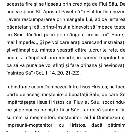
această fire şi se lipseau prin credinţă de Fiul Său. De
aceea spune Sf. Apostol Pavel că în Fiul lui Dumnezeu
„avem râscumpărarea prin sângele Lui, adică iertarea
păcatelar şi că „printr-Însul a binevoit să împace toate
cu Sine, făcând pace prin sângele crucii Lui”. Sau şi
mai limpede: „ Şi pe voi care eraţi oarecând înstrăinaţi
şi vrăjmaşi cu, mintea voastră către lucrurile rele, de
acum v-a împăcat prin moarte, în carnea trupului Lui,
ca să vă pună pe voi sfinţi şi fără prihană şi nevinovaţi
înaintea Sa” (Col. 1, 14, 20, 21-22).
Iubindu-ne acum Dumnezeu întru Iisus Hristos, ne face
parte de aceaşi moştenire a bunătăţii Sale, de care Se
împărtăşeşte Iisus Hristos ca Fiuy al Său, socotindu-
ne şi pe noi ca pe nişte fii ai Săi: „Iar dacă suntem fii,
suntem şi moştenitori, moştenitori ai lui Dumnezeu şi
împreună-moştenitori cu Hristos, dacă pătimim