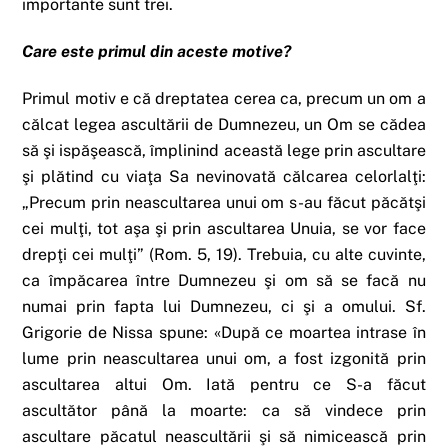
importante sunt trei.
Care este primul din aceste motive?
Primul motiv e că dreptatea cerea ca, precum un om a
călcat legea ascultării de Dumnezeu, un Om se cădea
să şi ispăşească, împlinind această lege prin ascultare
şi plătind cu viaţa Sa nevinovată călcarea celorlalţi:
„Precum prin neascultarea unui om s-au făcut păcătşi
cei mulţi, tot aşa şi prin ascultarea Unuia, se vor face
drepţi cei mulţi” (Rom. 5, 19). Trebuia, cu alte cuvinte,
ca împăcarea între Dumnezeu şi om să se facă nu
numai prin fapta lui Dumnezeu, ci şi a omului. Sf.
Grigorie de Nissa spune: «După ce moartea intrase în
lume prin neascultarea unui om, a fost izgonită prin
ascultarea altui Om. Iată pentru ce S-a făcut
ascultător până la moarte: ca să vindece prin
ascultare păcatul neascultării şi să nimicească prin