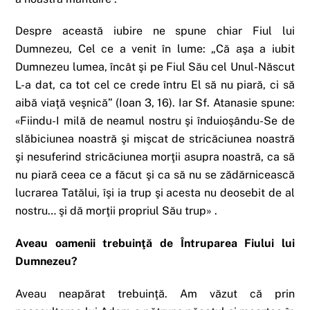
Despre această iubire ne spune chiar Fiul lui
Dumnezeu, Cel ce a venit în lume: „Că aşa a iubit
Dumnezeu lumea, încât şi pe Fiul Său cel Unul-Născut
L-a dat, ca tot cel ce crede întru El să nu piară, ci să
aibă viaţă veşnică” (Ioan 3, 16). Iar Sf. Atanasie spune:
«Fiindu-I milă de neamul nostru şi înduioşându-Se de
slăbiciunea noastră şi mişcat de stricăciunea noastră
şi nesuferind stricăciunea morţii asupra noastră, ca să
nu piară ceea ce a făcut şi ca să nu se zădărnicească
lucrarea Tatălui, îşi ia trup şi acesta nu deosebit de al
nostru… şi dă morţii propriul Său trup» .
Aveau oamenii trebuinţă de Întruparea Fiului lui
Dumnezeu?
Aveau neapărat trebuinţă. Am văzut că prin