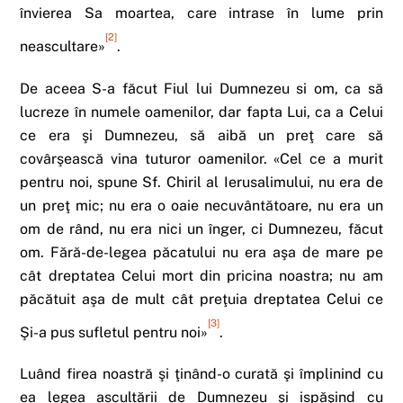
învierea Sa moartea, care intrase în lume prin
[2]
neascultare»
.
De aceea S-a făcut Fiul lui Dumnezeu si om, ca să
lucreze în numele oamenilor, dar fapta Lui, ca a Celui
ce era şi Dumnezeu, să aibă un preţ care să
covârşească vina tuturor oamenilor. «Cel ce a murit
pentru noi, spune Sf. Chiril al Ierusalimului, nu era de
un preţ mic; nu era o oaie necuvântătoare, nu era un
om de rând, nu era nici un înger, ci Dumnezeu, făcut
om. Fără-de-legea păcatului nu era aşa de mare pe
cât dreptatea Celui mort din pricina noastra; nu am
păcătuit aşa de mult cât preţuia dreptatea Celui ce
[3]
Şi-a pus sufletul pentru noi»
.
Luând firea noastră şi ţinând-o curată şi împlinind cu
ea legea ascultării de Dumnezeu şi ispăşind cu