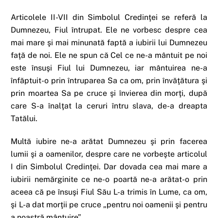
Articolele II-VII din Simbolul Credinţei se referă la
Dumnezeu, Fiul întrupat. Ele ne vorbesc despre cea
mai mare şi mai minunată faptă a iubirii lui Dumnezeu
faţă de noi. Ele ne spun că Cel ce ne-a mântuit pe noi
este însuşi Fiul lui Dumnezeu, iar mântuirea ne-a
înfăptuit-o prin întruparea Sa ca om, prin învăţătura şi
prin moartea Sa pe cruce şi învierea din morţi, după
care S-a înalţat la ceruri întru slava, de-a dreapta
Tatălui.
Multă iubire ne-a arătat Dumnezeu şi prin facerea
lumii şi a oamenilor, despre care ne vorbeşte articolul
I din Simbolul Credinţei. Dar dovada cea mai mare a
iubirii nemărginite ce ne-o poartă ne-a arătat-o prin
aceea că pe însuşi Fiul Său L-a trimis în Lume, ca om,
şi L-a dat morţii pe cruce „pentru noi oamenii şi pentru
a noastră mântuire”.