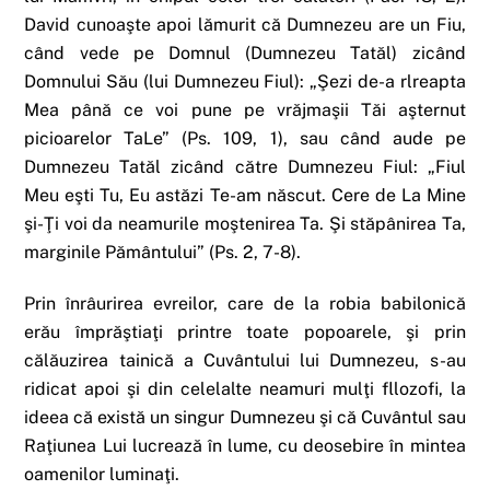
David cunoaşte apoi lămurit că Dumnezeu are un Fiu,
când vede pe Domnul (Dumnezeu Tatăl) zicând
Domnului Său (lui Dumnezeu Fiul): „Şezi de-a rlreapta
Mea până ce voi pune pe vrăjmaşii Tăi aşternut
picioarelor TaLe” (Ps. 109, 1), sau când aude pe
Dumnezeu Tatăl zicând către Dumnezeu Fiul: „Fiul
Meu eşti Tu, Eu astăzi Te-am născut. Cere de La Mine
şi-Ţi voi da neamurile moştenirea Ta. Şi stăpânirea Ta,
marginile Pământului” (Ps. 2, 7-8).
Prin înrâurirea evreilor, care de la robia babilonică
erău împrăştiaţi printre toate popoarele, şi prin
călăuzirea tainică a Cuvântului lui Dumnezeu, s-au
ridicat apoi şi din celelalte neamuri mulţi fllozofi, la
ideea că există un singur Dumnezeu şi că Cuvântul sau
Raţiunea Lui lucrează în lume, cu deosebire în mintea
oamenilor luminaţi.