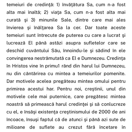
temeiuri de credinţă: 1) învăţătura Sa, cum n-a fost
alta mai înaltă; 2) viaţa Sa, cum n-a fost alta mai
curată şi 3) minunile Sale, dintre care mai ales
învierea şi înălţarea Sa la cer. Dar toate aceste
temeiuri sunt întrecute de puterea cu care a lucrat şi
lucrează El până astăzi asupra sufletelor care se
deschid cuvântului Său, înnoindu-le şi sădind în ele
convingerea nestrămutată ca El e Dumnezeu. Credinţa
în Hristos vine în primu1 rând din harul lui Dumnezeu,
nu din cântărirea cu mintea a temeiurilor pomenite.
Dar motivele acelea pregăteau mintea omului pentru
primirea acestui har. Pentru noi, creştinii, unul din
motivele cele mai puternice, care pregătesc mintea
noastră să primească harul credinţei şi să conlucreze
cu el, e însăşi existenţa creştinismului de 2000 de ani
încoace, însuşi faptul că de atunci şi până azi sute de
milioane de suflete au crezut fără încetare în