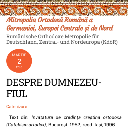
Skip
Men
to
content
Mitropolia Ortodoxă Română a
Germaniei, Europei Centrale și de Nord
Rumänische Orthodoxe Metropolie für
Deutschland, Zentral- und Nordeuropa (KdöR)
MARTIE
2
2016
DESPRE DUMNEZEU-
FIUL
Catehizare
Text din:
Învățătură de credință creștină ortodoxă
(Catehism ortodox),
București 1952, reed. Iași, 1996