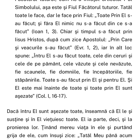
Simbolului, aşa este şi Fiul Făcătorul tuturor. Tatăl
toate le face, dar le face prin Fiul: „Toate Prin El s-
au făcut; şi făra El nimic nu s-a făcut din ce s-a
făcut” (Ioan 1, 3). Chiar şi timpul s-a făcut prin
Iisus Hristos, după cum zice Apostolul: „Prin Care
şi veacurile s-au făcut” (Evr. 1, 2), iar în alt loc
spune: „Întru El s-au făcut toate, cele din ceruri şi
cele de pe pământ, cele văzute şi cele nevăzute,
fie scaunele, fie domniile, fie începătoriile, fie
stăpânirile. Toate s-au făcut prin El şi pentru El. Şi
El este mai înainte de toate şi toate prin El sunt
aşezate” (Col. l, 16-17).
Dacă întru El sunt aşezate toate, înseamnă că El le şi
susţine şi în El vieţuiesc toate. El ia parte, deci, şi la
pronierea lor. Ţinând mereu viaţa în ele şi purtând
grija de ele, cum însuşi zice: „Tatăl Meu până acum