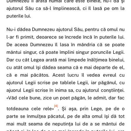
Dumnezeu îi arată numai care este binele, nu-i dă şi
ajutorul Său ca să-l împlinească, ci îl lasă pe om la
puterile lui.
Nu-i dădea Dumnezeu ajutorul Său, pentru că omul nu
l-ar fi primit, deoarece se încrede încă în puterile lui.
De aceea Dumnezeu îl lasa în mândria că se poate
mântui singur, că poate împlini singur poruncile Legii.
Dar cu cât Legea arată mai limpede înălţimea binelui,
cu atât omul îşi dădea seama că e mai departe de el,
că e mai păcătos. Acest lucru îl vedea evreul cu
ajutorul Legii scrise pe tablele Legii, iar păgânul, cu
ajuorul Legii scrise în inima sa, cu ajutorul conştiinţei.
«Văd cele bune, zice un poet păgân, le admit, dar fac
[4]
totdeauna cele rele»
. Şi aşa, prin Lege, pe de o
parte se înmulţea păcatul, pe de alta omul îşi dă tot
mai mult seama de neputinţa lui de a se mântui de