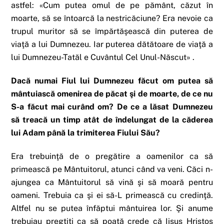
astfel: «Cum putea omul de pe pământ, căzut în
moarte, să se întoarcă la nestricăciune? Era nevoie ca
trupul muritor să se împărtăşească din puterea de
viaţă a lui Dumnezeu. Iar puterea dătătoare de viaţă a
lui Dumnezeu-Tatăl e Cuvântul Cel Unul-Născut» .
Dacă numai Fiul lui Dumnezeu făcut om putea să
mântuiască omenirea de păcat şi de moarte, de ce nu
S-a făcut mai curând om? De ce a lăsat Dumnezeu
să treacă un timp atât de îndelungat de la căderea
lui Adam până la trimiterea Fiului Său?
Era trebuinţă de o pregătire a oamenilor ca să
primească pe Mântuitorul, atunci când va veni. Căci n-
ajungea ca Mântuitorul să vină şi să moară pentru
oameni. Trebuia ca şi ei să-L primească cu credinţă.
Altfel nu se putea înfăptui mântuirea lor. Şi anume
trebuiau pregtiţi ca să poată crede că Iisus Hristos