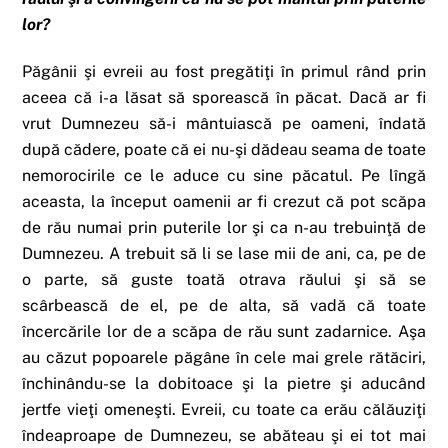
lor?
Păgânii şi evreii au fost pregătiţi în primul rând prin
aceea că i-a lăsat să sporească în păcat. Dacă ar fi
vrut Dumnezeu să-i mântuiască pe oameni, îndată
după cădere, poate că ei nu-şi dădeau seama de toate
nemorocirile ce le aduce cu sine păcatul. Pe lîngă
aceasta, la început oamenii ar fi crezut că pot scăpa
de rău numai prin puterile lor şi ca n-au trebuinţă de
Dumnezeu. A trebuit să li se lase mii de ani, ca, pe de
o parte, să guste toată otrava răului şi să se
scârbească de el, pe de alta, să vadă că toate
încercările lor de a scăpa de rău sunt zadarnice. Aşa
au căzut popoarele păgâne în cele mai grele rătăciri,
închinându-se la dobitoace şi la pietre şi aducând
jertfe vieţi omeneşti. Evreii, cu toate ca erău călăuziţi
îndeaproape de Dumnezeu, se abăteau şi ei tot mai