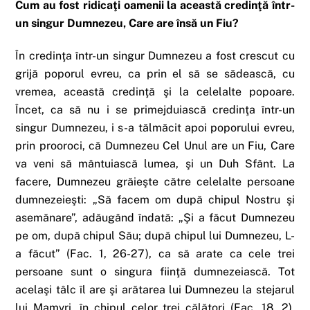
Cum au fost ridicaţi oamenii la această credinţă într-
un singur Dumnezeu, Care are însă un Fiu?
În credinţa într-un singur Dumnezeu a fost crescut cu
grijă poporul evreu, ca prin el să se sădească, cu
vremea, această credinţă şi la celelalte popoare.
Încet, ca să nu i se primejduiască credinţa într-un
singur Dumnezeu, i s-a tălmăcit apoi poporului evreu,
prin prooroci, că Dumnezeu Cel Unul are un Fiu, Care
va veni să mântuiască lumea, şi un Duh Sfânt. La
facere, Dumnezeu grăieşte către celelalte persoane
dumnezeieşti: „Să facem om după chipul Nostru şi
asemănare”, adăugând îndată: „Şi a făcut Dumnezeu
pe om, după chipul Său; după chipul lui Dumnezeu, L-
a făcut” (Fac. 1, 26-27), ca să arate ca cele trei
persoane sunt o singura fiinţă dumnezeiască. Tot
acelaşi tâlc îl are şi arătarea lui Dumnezeu la stejarul
lui Mamvri, în chipul celor trei călători (Fac. 18, 2).