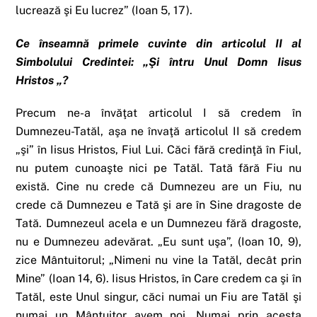
lucrează şi Eu lucrez” (Ioan 5, 17).
Ce înseamnă primele cuvinte din articolul II al
Simbolului Credintei: „Şi întru Unul Domn Iisus
Hristos „?
Precum ne-a învăţat articolul I să credem în
Dumnezeu-Tatăl, aşa ne învaţă articolul II să credem
„şi” în Iisus Hristos, Fiul Lui. Căci fără credinţă în Fiul,
nu putem cunoaşte nici pe Tatăl. Tată fără Fiu nu
există. Cine nu crede că Dumnezeu are un Fiu, nu
crede că Dumnezeu e Tată şi are în Sine dragoste de
Tată. Dumnezeul acela e un Dumnezeu fără dragoste,
nu e Dumnezeu adevărat. „Eu sunt uşa”, (Ioan 10, 9),
zice Mântuitorul; „Nimeni nu vine la Tatăl, decât prin
Mine” (Ioan 14, 6). Iisus Hristos, în Care credem ca şi în
Tatăl, este Unul singur, căci numai un Fiu are Tatăl şi
numai un Mântuitor avem noi. Numai prin acesta