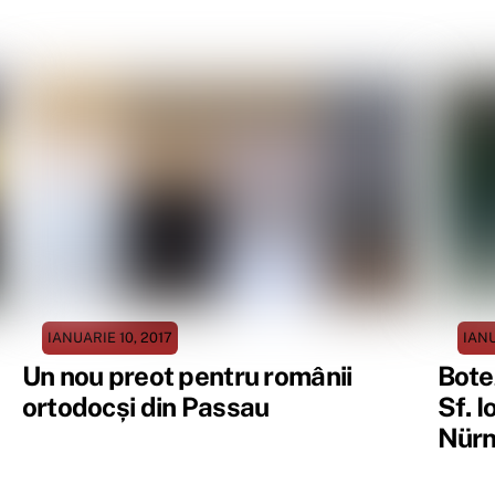
IANUARIE 10, 2017
IANU
Un nou preot pentru românii
Bote
ortodocși din Passau
Sf. I
Nür