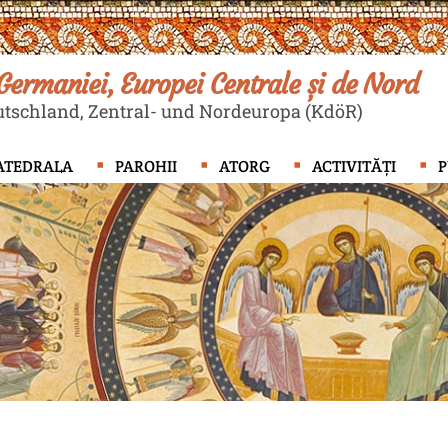
ermaniei, Europei Centrale și de Nord
tschland, Zentral- und Nordeuropa (KdöR)
ATEDRALA
PAROHII
ATORG
ACTIVITĂȚI
P