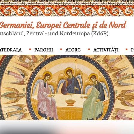
ermaniei, Europei Centrale și de Nord
tschland, Zentral- und Nordeuropa (KdöR)
ATEDRALA
PAROHII
ATORG
ACTIVITĂȚI
P