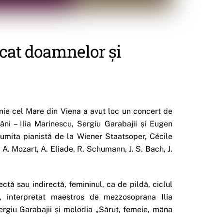
icat doamnelor și
onie cel Mare din Viena a avut loc un concert de
mâni – Ilia Marinescu, Sergiu Garabajii și Eugen
umita pianistă de la Wiener Staatsoper, Cécile
 A. Mozart, A. Eliade, R. Schumann, J. S. Bach, J.
tă sau indirectă, femininul, ca de pildă, ciclul
 interpretat maestros de mezzosoprana Ilia
Sergiu Garabajii și melodia „Sărut, femeie, mâna