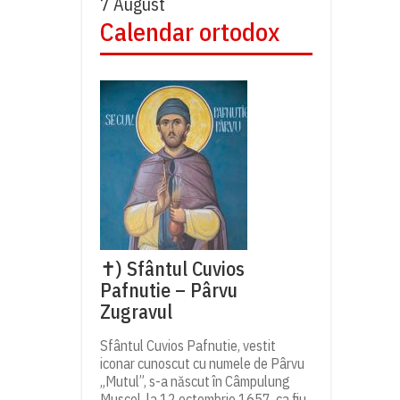
7 August
Calendar ortodox
✝) Sfântul Cuvios
Pafnutie – Pârvu
Zugravul
Sfântul Cuvios Pafnutie, vestit
iconar cunoscut cu numele de Pârvu
„Mutul”, s-a născut în Câmpulung
Muscel, la 12 octombrie 1657, ca fiu