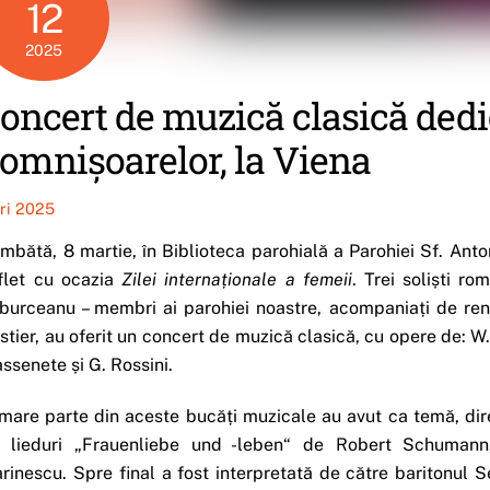
12
2025
oncert de muzică clasică ded
omnișoarelor, la Viena
iri 2025
mbătă, 8 martie, în Biblioteca parohială a Parohiei Sf. Ant
flet cu ocazia
Zilei internaționale a femeii
. Trei soliști ro
burceanu – membri ai parohiei noastre, acompaniați de ren
stier, au oferit un concert de muzică clasică, cu opere de: W.
ssenete și G. Rossini.
mare parte din aceste bucăți muzicale au avut ca temă, direc
 lieduri „Frauenliebe und -leben“ de Robert Schumann,
rinescu. Spre final a fost interpretată de către baritonul 