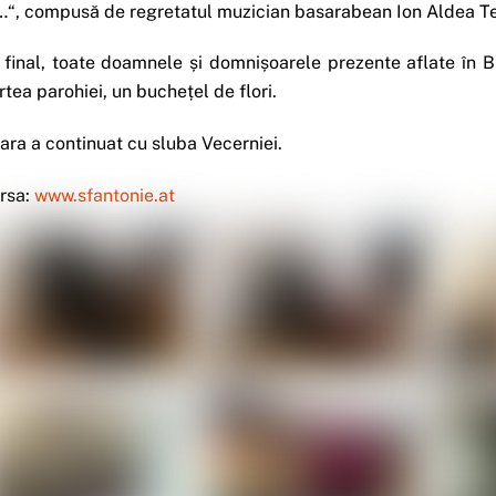
…“, compusă de regretatul muzician basarabean Ion Aldea Te
 final, toate doamnele și domnișoarele prezente aflate în B
rtea parohiei, un buchețel de flori.
ara a continuat cu sluba Vecerniei.
rsa:
www.sfantonie.at