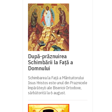
După-prăznuirea
Schimbării la Față a
Domnului
Schimbarea la Față a Mântuitorului
Iisus Hristos este unul din Praznicele
împărătești ale Bisericii Ortodoxe,
sărbătorită la 6 august.