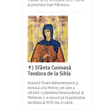
al preotului Ioan Pârvescu...
✝) Sfânta Cuvioasă
Teodora de la Sihla
Această floare duhovnicească și
mireasă a lui Hristos, pe care a
odrăslit-o pământul binecuvântat al
Moldovei, s-a născut pe la jumătatea
secolului al XVII-lea, în satul...