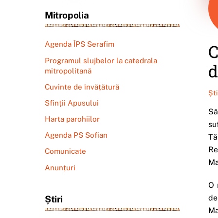
Mitropolia
Agenda ÎPS Serafim
C
Programul slujbelor la catedrala
d
mitropolitană
Cuvinte de învățătură
Șt
Sfinții Apusului
Sâ
Harta parohiilor
su
Agenda PS Sofian
Tă
Re
Comunicate
Ma
Anunțuri
O 
de
Știri
Ma