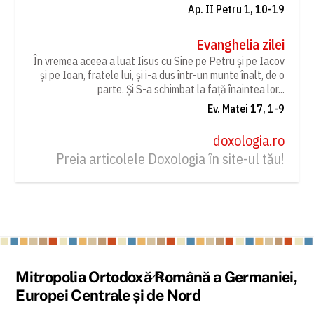
Ap. II Petru 1, 10-19
Evanghelia zilei
În vremea aceea a luat Iisus cu Sine pe Petru și pe Iacov
și pe Ioan, fratele lui, și i-a dus într-un munte înalt, de o
parte. Și S-a schimbat la față înaintea lor...
Ev. Matei 17, 1-9
doxologia.ro
Preia articolele Doxologia în site-ul tău!
Back
Mitropolia Ortodoxă Română a Germaniei,
To
Europei Centrale și de Nord
Top