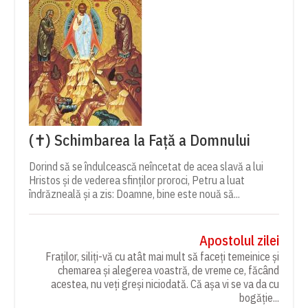
(✝) Schimbarea la Față a Domnului
Dorind să se îndulcească neîncetat de acea slavă a lui
Hristos și de vederea sfinților proroci, Petru a luat
îndrăzneală și a zis: Doamne, bine este nouă să...
Apostolul zilei
Fraților, siliți-vă cu atât mai mult să faceți temeinice și
chemarea și alegerea voastră, de vreme ce, făcând
acestea, nu veți greși niciodată. Că așa vi se va da cu
bogăție...