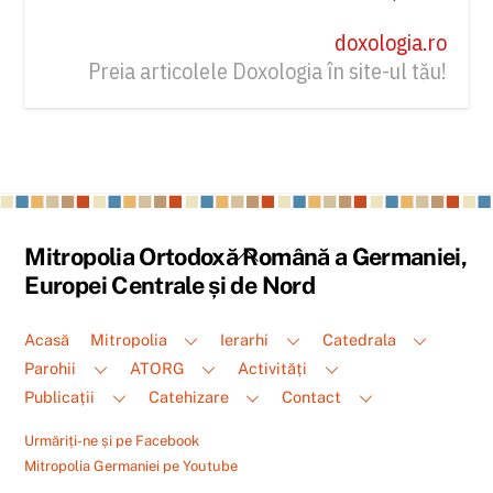
doxologia.ro
Preia articolele Doxologia în site-ul tău!
Back
Mitropolia Ortodoxă Română a Germaniei,
To
Europei Centrale și de Nord
Top
Acasă
Mitropolia
Ierarhi
Catedrala
Parohii
ATORG
Activități
Publicații
Catehizare
Contact
Urmăriți-ne și pe Facebook
Mitropolia Germaniei pe Youtube