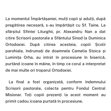
La momentul Împărtășaniei, mulți copii și adulți, după
pregătirea necesară, s-au împărtășit cu Sf. Taine. La
sfârșitul Sfintei Liturghii, pr. Alexandru Nan a dat
citire Scrisorii pastorale a Sfântului Sinod la Duminica
Ortodoxiei. După citirea acesteia, copiii Școlii
parohiale, îndrumați de doamnele Camelia Stoica și
Luminița Orha, au intrat în procesiune în biserică,
purtând icoane în mâine, în timp ce corul a interpretat
de mai multe ori troparul Ortodoxiei.
La final a fost organizată, conform îndemnului
Scrisorii pastorale, colecta pentru Fondul Central
Misionar. Toți copiii prezenți la acest moment au
primit cadou icoana purtată în procesiune.