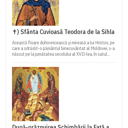
✝) Sfânta Cuvioasă Teodora de la Sihla
Această floare duhovnicească și mireasă a lui Hristos, pe
care a odrăslit-o pământul binecuvântat al Moldovei, s-a
născut pe la jumătatea secolului al XVII-lea, în satul...
După-prăznuirea Schimbării la Față a