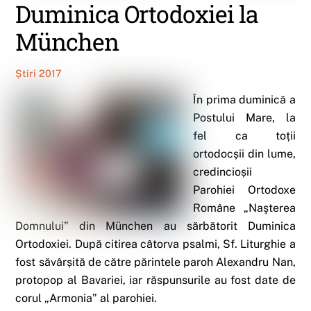
Duminica Ortodoxiei la
München
Știri 2017
În prima duminică a
Postului Mare, la
fel ca toții
ortodocșii din lume,
credincioșii
Parohiei Ortodoxe
Române „Naşterea
Domnului” din München au sărbătorit Duminica
Ortodoxiei. După citirea câtorva psalmi, Sf. Liturghie a
fost săvârșită de către părintele paroh Alexandru Nan,
protopop al Bavariei, iar răspunsurile au fost date de
corul „Armonia” al parohiei.