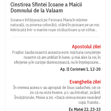
Cinstirea Sfintei Icoane a Maicii
Domnului de la Valaam
Icoana o înfățișează pe Fecioara Maria în mărime
naturală, cu privirea coborâtă, stând în picioare pe un nor,
îmbrăcată într-o mantie roșie strălucitoare și un stihar...
Apostolul zilei
Fraților, lauda noastră aceasta este: mărturia conștiinței
noastre că am umblat în lume, și mai ales la voi, în
sfințenie și în curăție dumnezeiască, nu în înțelepciune...
Ap. II Corinteni 1, 12-20
Evanghelia zilei
În vremea aceea s-au apropiat de Iisus saducheii, cei ce
zic că nu este înviere, și L-au întrebat, zicând:
Învățătorule, Moise a zis: «Dacă cineva moare neavând
copii, fratele...
Ev. Matei 22, 23-33