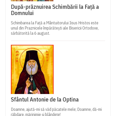
După-prăznuirea Schimbării la Față a
Domnului
Schimbarea la Față a Mântuitorului Iisus Hristos este
unul din Praznicele împărătești ale Bisericii Ortodoxe,
sărbătorită la 6 august.
Sfântul Antonie de la Optina
Doamne, ajută-mi să văd păcatele mele; Doamne, dă-mi
răbdare, mărinimie şi blândeţe!