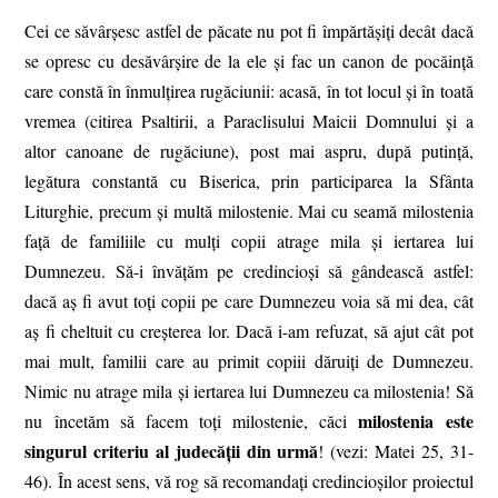
Cei ce săvârșesc astfel de păcate nu pot fi împărtășiți decât dacă
se opresc cu desăvârșire de la ele și fac un canon de pocăință
care constă în înmulțirea rugăciunii: acasă, în tot locul și în toată
vremea (citirea Psaltirii, a Paraclisului Maicii Domnului și a
altor canoane de rugăciune), post mai aspru, după putință,
legătura constantă cu Biserica, prin participarea la Sfânta
Liturghie, precum și multă milostenie. Mai cu seamă milostenia
față de familiile cu mulți copii atrage mila și iertarea lui
Dumnezeu. Să-i învățăm pe credincioși să gândească astfel:
dacă aș fi avut toți copii pe care Dumnezeu voia să mi dea, cât
aș fi cheltuit cu creșterea lor. Dacă i-am refuzat, să ajut cât pot
mai mult, familii care au primit copiii dăruiți de Dumnezeu.
Nimic nu atrage mila și iertarea lui Dumnezeu ca milostenia! Să
milostenia este
nu încetăm să facem toți milostenie, căci
singurul criteriu al judecății din urmă
! (vezi: Matei 25, 31-
46). În acest sens, vă rog să recomandați credincioșilor proiectul