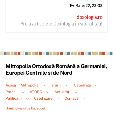
Ev. Matei 22, 23-33
doxologia.ro
Preia articolele Doxologia în site-ul tău!
Back
Mitropolia Ortodoxă Română a Germaniei,
To
Europei Centrale și de Nord
Top
Acasă
Mitropolia
Ierarhi
Catedrala
Parohii
ATORG
Activități
Publicații
Catehizare
Contact
Urmăriți-ne și pe Facebook