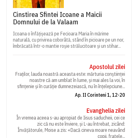
Cinstirea Sfintei Icoane a Maicii
Domnului de la Valaam
Icoana o înfățișează pe Fecioara Maria în mărime
naturală, cu privirea coborâtă, stând în picioare pe un nor,
îmbrăcată într-o mantie roșie strălucitoare și un stihar...
Apostolul zilei
Fraților, lauda noastră aceasta este: mărturia conștiinței
noastre că am umblat în lume, și mai ales la voi, în
sfințenie și în curăție dumnezeiască, nu în înțelepciune...
Ap. II Corinteni 1, 12-20
Evanghelia zilei
În vremea aceea s-au apropiat de Iisus saducheii, cei ce
zic că nu este înviere, și L-au întrebat, zicând:
Învățătorule, Moise a zis: «Dacă cineva moare neavând
copii, fratele...