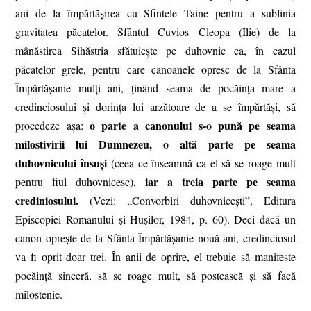
ani de la împărtășirea cu Sfintele Taine pentru a sublinia
gravitatea păcatelor. Sfântul Cuvios Cleopa (Ilie) de la
mânăstirea Sihăstria sfătuiește pe duhovnic ca, în cazul
păcatelor grele, pentru care canoanele opresc de la Sfânta
Împărtășanie mulți ani, ținând seama de pocăința mare a
credinciosului și dorința lui arzătoare de a se împărtăși, să
o parte a canonului s-o pună pe seama
procedeze așa:
milostivirii lui Dumnezeu, o altă parte pe seama
duhovnicului însuși
(ceea ce înseamnă ca el să se roage mult
iar a treia parte pe seama
pentru fiul duhovnicesc),
crediniosului.
(Vezi: „Convorbiri duhovnicești”, Editura
Episcopiei Romanului și Hușilor, 1984, p. 60). Deci dacă un
canon oprește de la Sfânta Împărtășanie nouă ani, credinciosul
va fi oprit doar trei. În anii de oprire, el trebuie să manifeste
pocăință sinceră, să se roage mult, să postească și să facă
milostenie.