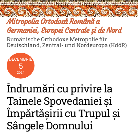
Skip
Men
to
content
Mitropolia Ortodoxă Română a
Germaniei, Europei Centrale și de Nord
Rumänische Orthodoxe Metropolie für
Deutschland, Zentral- und Nordeuropa (KdöR)
DECEMBRIE
5
2024
Îndrumări cu privire la
Tainele Spovedaniei și
Împărtășirii cu Trupul și
Sângele Domnului