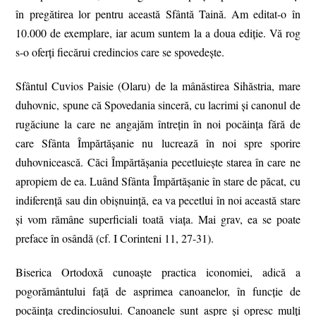
în pregătirea lor pentru această Sfântă Taină. Am editat-o în
10.000 de exemplare, iar acum suntem la a doua ediție. Vă rog
s-o oferți fiecărui credincios care se spovedește.
Sfântul Cuvios Paisie (Olaru) de la mânăstirea Sihăstria, mare
duhovnic, spune că Spovedania sinceră, cu lacrimi și canonul de
rugăciune la care ne angajăm întrețin în noi pocăința fără de
care Sfânta Împărtășanie nu lucrează în noi spre sporire
duhovnicească. Căci Împărtășania pecetluiește starea în care ne
apropiem de ea. Luând Sfânta Împărtășanie în stare de păcat, cu
indiferență sau din obișnuință, ea va pecetlui în noi această stare
și vom rămâne superficiali toată viața. Mai grav, ea se poate
preface în osândă (cf. I Corinteni 11, 27-31).
Biserica Ortodoxă cunoaște practica iconomiei, adică a
pogorământului față de asprimea canoanelor, în funcție de
pocăința credinciosului. Canoanele sunt aspre și opresc mulți