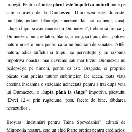
orice păcat este împotriva naturii
trupești. Pentru că
bune pe
care o avem de la Dumnezeu. Dumnezeu este dragoste,
bunătate, iertare, blândețe, smerenie. Iar noi oamenii, creați
„după chipul și asemănarea lui Dumnezeu”, trebuie să fim ca și
Dumnezeu: buni, iertători, blânzi, smeriți; să trăim, deci, potrivit
naturii noastre bune pentru ca să ne bucurăm de sănătate. Altfel
natura, adică sufletul și trupul, se pervertește și se răzbună
împotriva noastră, mai devreme sau mai tîrziu. Dumnezeu nu
pedepsește pe nimeni, pentru că este Dragoste, ci propriile
păcate sunt pricina tuturor suferințelor. De aceea, toată viața
creștină înseamnă o strădanie neîncetată pentru a trăi după voia
luptă până la sânge
lui Dumnezeu, o „
” împotriva păcatului
(Evrei 12,4) prin rugăciune, post, facere de bine, răbdarea
necazurilor…
Broșura „Îndrumări pentru Taina Spovedaniei”, editată de
Mitropolia noastră, este un ghid foarte prețios pentru credincioși