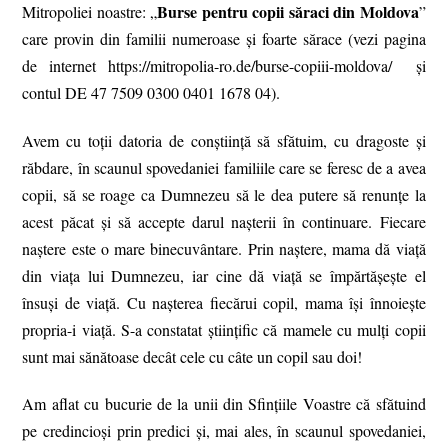
Burse pentru copii săraci din Moldova
Mitropoliei noastre: „
”
care provin din familii numeroase și foarte sărace (vezi pagina
de internet https://mitropolia-ro.de/burse-copiii-moldova/ și
contul DE 47 7509 0300 0401 1678 04).
Avem cu toții datoria de conștiință să sfătuim, cu dragoste și
răbdare, în scaunul spovedaniei familiile care se feresc de a avea
copii, să se roage ca Dumnezeu să le dea putere să renunțe la
acest păcat și să accepte darul nașterii în continuare. Fiecare
naștere este o mare binecuvântare. Prin naștere, mama dă viață
din viața lui Dumnezeu, iar cine dă viață se împărtășește el
însuși de viață. Cu nașterea fiecărui copil, mama își înnoiește
propria-i viață. S-a constatat științific că mamele cu mulți copii
sunt mai sănătoase decât cele cu câte un copil sau doi!
Am aflat cu bucurie de la unii din Sfințiile Voastre că sfătuind
pe credincioși prin predici și, mai ales, în scaunul spovedaniei,