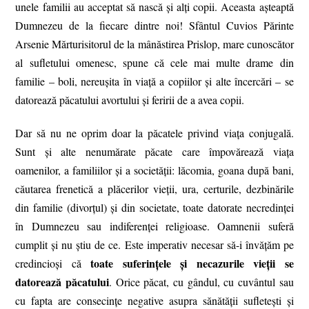
unele familii au acceptat să nască și alți copii. Aceasta așteaptă
Dumnezeu de la fiecare dintre noi! Sfântul Cuvios Părinte
Arsenie Mărturisitorul de la mânăstirea Prislop, mare cunoscător
al sufletului omenesc, spune că cele mai multe drame din
familie – boli, nereușita în viață a copiilor și alte încercări – se
datorează păcatului avortului și feririi de a avea copii.
Dar să nu ne oprim doar la păcatele privind viața conjugală.
Sunt și alte nenumărate păcate care împovărează viața
oamenilor, a familiilor și a societății: lăcomia, goana după bani,
căutarea frenetică a plăcerilor vieții, ura, certurile, dezbinările
din familie (divorțul) și din societate, toate datorate necredinței
în Dumnezeu sau indiferenței religioase. Oamnenii suferă
cumplit și nu știu de ce. Este imperativ necesar să-i învățăm pe
toate suferințele și necazurile vieții se
credincioși că
datorează păcatului
. Orice păcat, cu gândul, cu cuvântul sau
cu fapta are consecințe negative asupra sănătății sufletești și