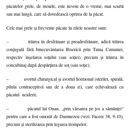
păcatelor grele, de moarte, este nevoie de o vreme, mai scurtă
sau mai lungă, care să dovedească oprirea de la păcat.
Cele mai grele și frecvente păcate în zilele noastre sunt:
–
trăirea în desfrânare și preadesfrânare, adică trăirea
conjugală fără binecuvântarea Bisericii prin Taina Cununiei,
respectiv înșelarea soțului (sau soției), precum și trăirea în
concubinaj după despărțirea de soț (sau soție);
–
avortul chirurgical și avortul hormonal (sterilet, spirală,
pilula contraceptivă sau de a doua zi), care echivalează cu
păcatul uciderii;
–
păcatul lui Onan, „prin vărsarea pe jos a sămânței
“
pentru care a fost omorât de Dumnezeu (vezi: Facere 38, 9-10),
precum și sterilizarea prin legarea trompelor;