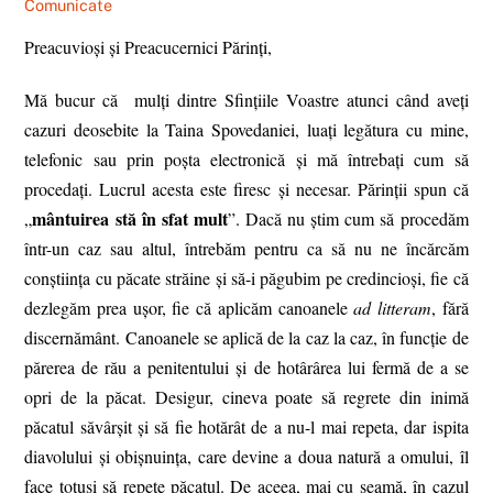
Comunicate
Preacuvioși și Preacucernici Părinți,
Mă bucur că mulți dintre Sfințiile Voastre atunci când aveți
cazuri deosebite la Taina Spovedaniei, luați legătura cu mine,
telefonic sau prin poșta electronică și mă întrebați cum să
procedați. Lucrul acesta este firesc și necesar. Părinții spun că
mântuirea stă în sfat mult
„
”. Dacă nu știm cum să procedăm
într-un caz sau altul, întrebăm pentru ca să nu ne încărcăm
conștiința cu păcate străine și să-i păgubim pe credincioși, fie că
dezlegăm prea ușor, fie că aplicăm canoanele
ad litteram
, fără
discernământ. Canoanele se aplică de la caz la caz, în funcție de
părerea de rău a penitentului și de hotârârea lui fermă de a se
opri de la păcat. Desigur, cineva poate să regrete din inimă
păcatul săvârșit și să fie hotărât de a nu-l mai repeta, dar ispita
diavolului și obișnuința, care devine a doua natură a omului, îl
face totuși să repete păcatul. De aceea, mai cu seamă, în cazul