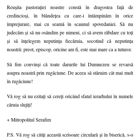
Reușita pastorației noastre constă în dragostea față de
credincioși, în blândețea cu care-i întâmpinăm în orice
împrejurare, mai cu seamă în scaunul spovedaniei. Să nu
judecăm și să nu osândim pe nimeni, ci să avem răbdare cu toți
și să înțelegem neputința fiecăruia, socotind că neputința
noastră: preot, episcop, oricine am fi, este mai mare ca a tuturor.
Să fim convinși că toate darurile lui Dumnezeu se revarsă
asupra noastră prin rugăciune. De aceea să stăruim cât mai mult
în rugăciune!
Vă rog să nu ezitați să cereți oricând sfatul ierarhului în numele
căruia slujiți!
+ Mitropolitul Serafim
P.S. Vă rog să citiți această scrisoare circulară și în biserică, s-o