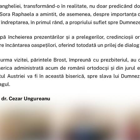
angheliei, transformând-o în realitate, nu doar predicând doa
 Sora Raphaela a amintit, de asemenea, despre importanța de
 îndreptarea, în primul rând, a propriului suflet spre Dumnezeu
pă încheierea prezentărilor și a prelegerilor, credincioșii o
re încântarea oaspețilori, oferind totodată un prilej de dialog
 urma vizitei, părintele Brost, împreună cu prezbiteriul, au 
serica administrată acum de românii ortodocși și din jurul e
tul Austriei va fi în această biserică, spre slava lui Dumnez
agul.
. dr. Cezar Ungureanu