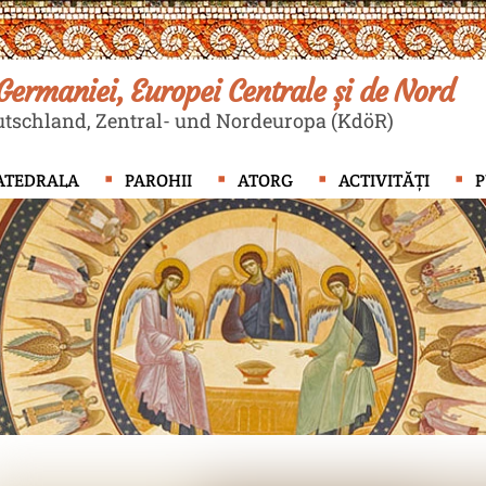
ermaniei, Europei Centrale și de Nord
tschland, Zentral- und Nordeuropa (KdöR)
ATEDRALA
PAROHII
ATORG
ACTIVITĂȚI
P