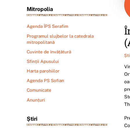
Mitropolia
Agenda ÎPS Serafim
Î
Programul slujbelor la catedrala
(
mitropolitană
Cuvinte de învățătură
Șt
Sfinții Apusului
Vi
Harta parohiilor
Or
Agenda PS Sofian
oa
pr
Comunicate
St
Anunțuri
Th
Pr
Știri
Co