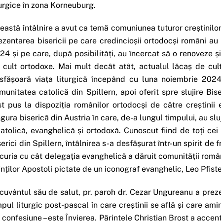
turgice în zona Korneuburg.
eastă întâlnire a avut ca temă comuniunea tuturor creștinilor î
ezentarea bisericii pe care credincioșii ortodocși români au 
24 și pe care, după posibilități, au încercat să o renoveze și
 cult ortodoxe. Mai mult decât atât, actualul lăcaș de cult
sfășoară viața liturgică începând cu luna noiembrie 2024,
munitatea catolică din Spillern, apoi oferit spre slujire Bis
st pus la dispoziția românilor ortodocși de către creștinii 
ngura biserică din Austria în care, de-a lungul timpului, au slu
catolică, evanghelică și ortodoxă. Cunoscut fiind de toți cei
serici din Spillern, întâlnirea s-a desfășurat într-un spirit de
curia cu cât delegația evanghelică a dăruit comunității româ
inților Apostoli pictate de un iconograf evanghelic, Leo Pfiste
 cuvântul său de salut, pr. paroh dr. Cezar Ungureanu a prez
mpul liturgic post-pascal în care creștinii se află și care amin
 confesiune – este Învierea. Părintele Christian Brost a accent