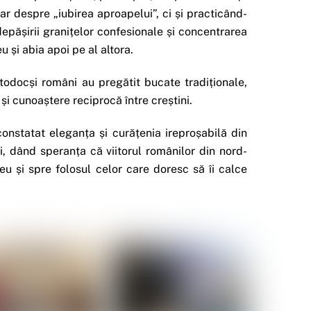
r despre „iubirea aproapelui”, ci și practicând-
pășirii granițelor confesionale și concentrarea
 și abia apoi pe al altora.
rtodocși români au pregătit bucate tradiționale,
 și cunoaștere reciprocă între creștini.
constatat eleganța și curățenia ireproșabilă din
i, dând speranța că viitorul românilor din nord-
eu și spre folosul celor care doresc să îi calce