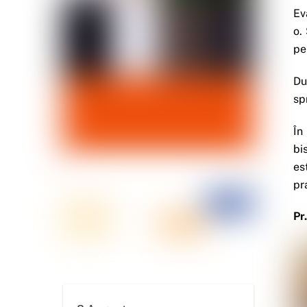
Ev
o.
pe
Du
sp
În
bi
es
pr
Pr