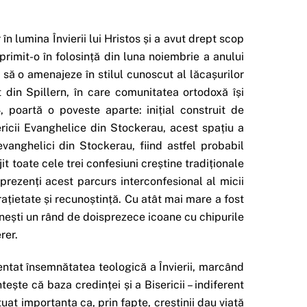
n lumina Învierii lui Hristos și a avut drept scop
primit-o în folosință din luna noiembrie a anului
 să o amenajeze în stilul cunoscut al lăcașurilor
 din Spillern, în care comunitatea ortodoxă își
 poartă o poveste aparte: inițial construit de
ericii Evanghelice din Stockerau, acest spațiu a
evanghelici din Stockerau, fiind astfel probabil
jit toate cele trei confesiuni creștine tradiționale
 prezenți acest parcurs interconfesional al micii
 frațietate și recunoștință. Cu atât mai mare a fost
nești un rând de doisprezece icoane cu chipurile
rer.
entat însemnătatea teologică a Învierii, marcând
tește că baza credinței și a Bisericii – indiferent
uat importanța ca, prin fapte, creștinii dau viață