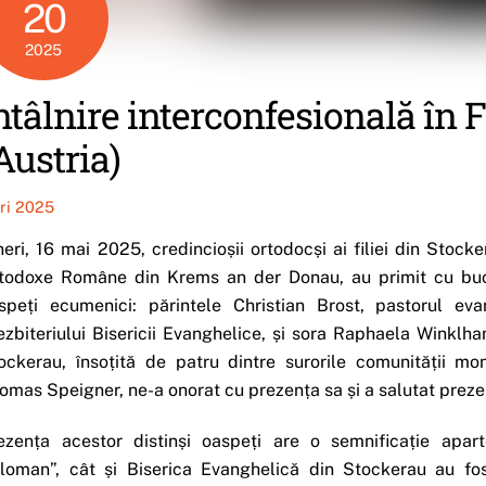
20
2025
ntâlnire interconfesională în 
Austria)
iri 2025
neri, 16 mai 2025, credincioșii ortodocși ai filiei din Stock
todoxe Române din Krems an der Donau, au primit cu bucur
speți ecumenici: părintele Christian Brost, pastorul ev
ezbiteriului Bisericii Evanghelice, și sora Raphaela Winklh
ockerau, însoțită de patru dintre surorile comunității mon
omas Speigner, ne-a onorat cu prezența sa și a salutat prezen
ezența acestor distinși oaspeți are o semnificație apart
loman”, cât și Biserica Evanghelică din Stockerau au fost