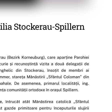
Filia Stockerau-Spillern
erau (Bezirk Korneuburg), care aparține Parohiei
ie și recunoștință vizita a două delegații de
anghelic din Stockerau, însoțit de membri ai
ammer, stareța Mănăstirii „Sfântul Coloman” din
ahale. De asemenea, primarul localității, ing.
ța comunității ortodoxe în orașul Spillern.
e, întrucât atât Mănăstirea catolică „Sfântul
 gazde primitoare pentru începuturile slujirii