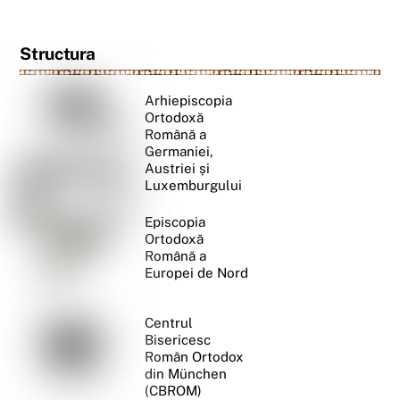
Structura
Arhiepiscopia
Ortodoxă
Română a
Germaniei,
Austriei și
Luxemburgului
Episcopia
Ortodoxă
Română a
Europei de Nord
Centrul
Bisericesc
Român Ortodox
din München
(CBROM)