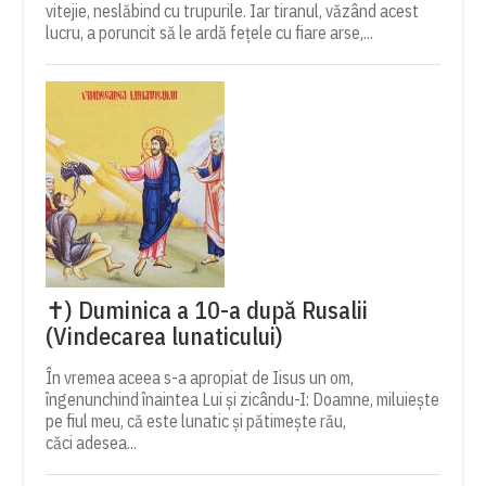
vitejie, neslăbind cu trupurile. Iar tiranul, văzând acest
lucru, a poruncit să le ardă fețele cu fiare arse,...
✝) Duminica a 10-a după Rusalii
(Vindecarea lunaticului)
În vremea aceea s-a apropiat de Iisus un om,
îngenunchind înaintea Lui și zicându-I: Doamne, miluiește
pe fiul meu, că este lunatic și pătimește rău,
căci adesea...