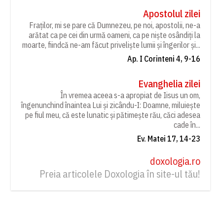
Apostolul zilei
Fraților, mi se pare că Dumnezeu, pe noi, apostolii, ne-a
arătat ca pe cei din urmă oameni, ca pe niște osândiți la
moarte, fiindcă ne-am făcut priveliște lumii și îngerilor și...
Ap. I Corinteni 4, 9-16
Evanghelia zilei
În vremea aceea s-a apropiat de Iisus un om,
îngenunchind înaintea Lui și zicându-I: Doamne, miluiește
pe fiul meu, că este lunatic și pătimește rău, căci adesea
cade în...
Ev. Matei 17, 14-23
doxologia.ro
Preia articolele Doxologia în site-ul tău!