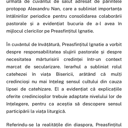
urmată de cuvântul de salut adresat de părintele
protopop Alexandru Nan, care a subliniat importanța
întâlnirilor periodice pentru consolidarea colaborării
pastorale și a evidențiat bucuria de a-l avea în
mijlocul clericilor pe Preasfințitul Ignatie.
În cuvântul de învățătură, Preasfințitul Ignatie a vorbit
despre responsabilitatea slujirii pastorale și despre
necesitatea mărturisirii credinței într-un context
marcat de secularizare. Ierarhul a subliniat rolul
catehezei în viața Bisericii, arătând că mulți
credincioși nu mai înțeleg sensul cultului din cauza
lipsei de catehizare. El a evidențiat că explicațiile
oferite credincioșilor trebuie adaptate nivelului lor de
înțelegere, pentru ca aceștia să descopere sensul
participării la viața liturgică.
Referindu-se la realitățile din diaspora, Preasfințitul