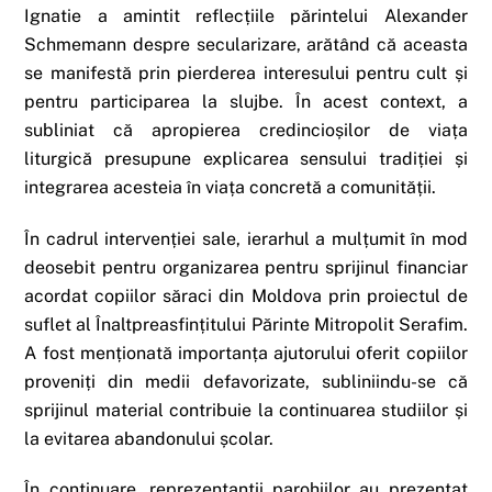
Ignatie a amintit reflecțiile părintelui Alexander
Schmemann despre secularizare, arătând că aceasta
se manifestă prin pierderea interesului pentru cult și
pentru participarea la slujbe. În acest context, a
subliniat că apropierea credincioșilor de viața
liturgică presupune explicarea sensului tradiției și
integrarea acesteia în viața concretă a comunității.
În cadrul intervenției sale, ierarhul a mulțumit în mod
deosebit pentru organizarea pentru sprijinul financiar
acordat copiilor săraci din Moldova prin proiectul de
suflet al Înaltpreasfințitului Părinte Mitropolit Serafim.
A fost menționată importanța ajutorului oferit copiilor
proveniți din medii defavorizate, subliniindu-se că
sprijinul material contribuie la continuarea studiilor și
la evitarea abandonului școlar.
În continuare, reprezentanții parohiilor au prezentat