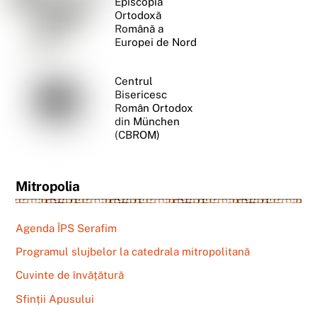
Episcopia
Ortodoxă
Română a
Europei de Nord
Centrul
Bisericesc
Român Ortodox
din München
(CBROM)
Mitropolia
Agenda ÎPS Serafim
Programul slujbelor la catedrala mitropolitană
Cuvinte de învățătură
Sfinții Apusului