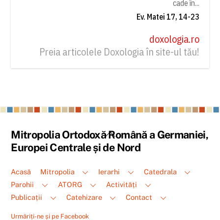
cade în...
Ev. Matei 17, 14-23
doxologia.ro
Preia articolele Doxologia în site-ul tău!
Back
Mitropolia Ortodoxă Română a Germaniei,
To
Europei Centrale și de Nord
Top
Acasă
Mitropolia
Ierarhi
Catedrala
Parohii
ATORG
Activități
Publicații
Catehizare
Contact
Urmăriți-ne și pe Facebook