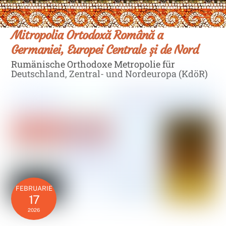
Skip
Men
to
content
Mitropolia Ortodoxă Română a
Germaniei, Europei Centrale și de Nord
Rumänische Orthodoxe Metropolie für
Deutschland, Zentral- und Nordeuropa (KdöR)
FEBRUARIE
17
2026