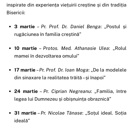
inspirate din experiența viețuirii creștine și din tradiția
Bisericii:
3 martie
–
Pr. Prof. Dr. Daniel Benga
: „Postul și
rugăciunea în familia creștină”
10 martie
–
Protos. Med. Athanasie Ulea
: „Rolul
mamei în dezvoltarea omului”
17 martie
–
Pr. Prof. Dr. Ioan Moga
: „De la modelele
din sinaxare la realitatea trăită – și înapoi”
24 martie
–
Pr. Ciprian Negreanu
: „Familia, între
legea lui Dumnezeu și obișnuința obraznică”
31 martie
–
Pr. Nicolae Tănase
: „Soțul ideal. Soția
ideală”