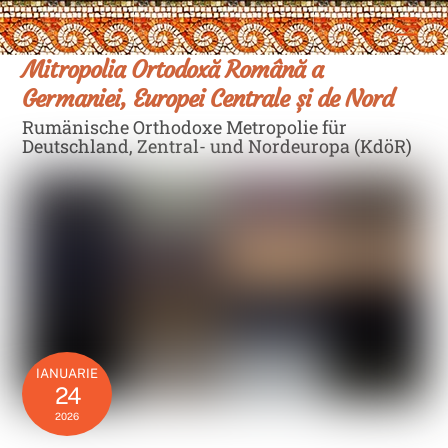
Skip
Men
to
content
Mitropolia Ortodoxă Română a
Germaniei, Europei Centrale și de Nord
Rumänische Orthodoxe Metropolie für
Deutschland, Zentral- und Nordeuropa (KdöR)
IANUARIE
24
2026