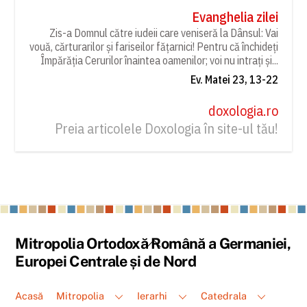
Evanghelia zilei
Zis-a Domnul către iudeii care veniseră la Dânsul: Vai
vouă, cărturarilor și fariseilor fățarnici! Pentru că închideți
Împărăția Cerurilor înaintea oamenilor; voi nu intrați și...
Ev. Matei 23, 13-22
doxologia.ro
Preia articolele Doxologia în site-ul tău!
Back
Mitropolia Ortodoxă Română a Germaniei,
To
Europei Centrale și de Nord
Top
Acasă
Mitropolia
Ierarhi
Catedrala