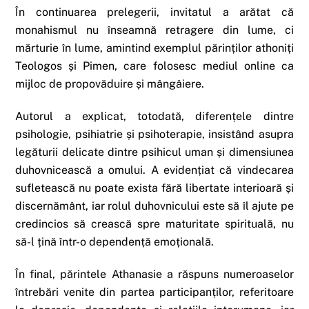
În continuarea prelegerii, invitatul a arătat că
monahismul nu înseamnă retragere din lume, ci
mărturie în lume, amintind exemplul părinților athoniți
Teologos și Pimen, care folosesc mediul online ca
mijloc de propovăduire și mângâiere.
Autorul a explicat, totodată, diferențele dintre
psihologie, psihiatrie și psihoterapie, insistând asupra
legăturii delicate dintre psihicul uman și dimensiunea
duhovnicească a omului. A evidențiat că vindecarea
sufletească nu poate exista fără libertate interioară și
discernământ, iar rolul duhovnicului este să îl ajute pe
credincios să crească spre maturitate spirituală, nu
să-l țină într-o dependență emoțională.
În final, părintele Athanasie a răspuns numeroaselor
întrebări venite din partea participanților, referitoare