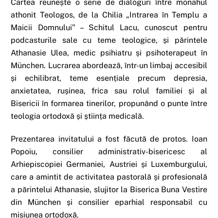
Cartea reunește o serie de dialoguri între monahul
athonit Teologos, de la Chilia „Intrarea în Templu a
Maicii Domnului” – Schitul Lacu, cunoscut pentru
podcasturile sale cu teme teologice, și părintele
Athanasie Ulea, medic psihiatru și psihoterapeut în
München. Lucrarea abordează, într-un limbaj accesibil
și echilibrat, teme esențiale precum depresia,
anxietatea, rușinea, frica sau rolul familiei și al
Bisericii în formarea tinerilor, propunând o punte între
teologia ortodoxă și știința medicală.
Prezentarea invitatului a fost făcută de protos. Ioan
Popoiu, consilier administrativ-bisericesc al
Arhiepiscopiei Germaniei, Austriei și Luxemburgului,
care a amintit de activitatea pastorală și profesională
a părintelui Athanasie, slujitor la Biserica Buna Vestire
din München și consilier eparhial responsabil cu
misiunea ortodoxă.