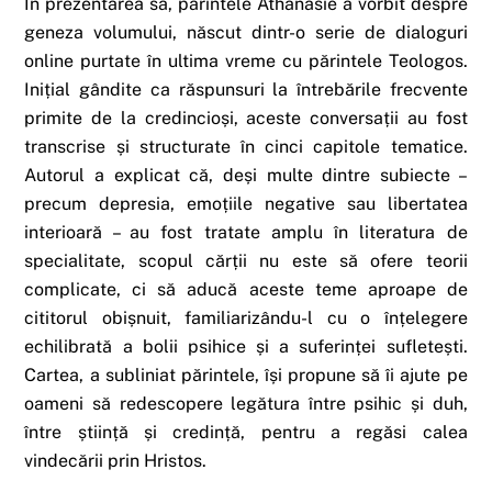
În prezentarea sa, părintele Athanasie a vorbit despre
geneza volumului, născut dintr-o serie de dialoguri
online purtate în ultima vreme cu părintele Teologos.
Inițial gândite ca răspunsuri la întrebările frecvente
primite de la credincioși, aceste conversații au fost
transcrise și structurate în cinci capitole tematice.
Autorul a explicat că, deși multe dintre subiecte –
precum depresia, emoțiile negative sau libertatea
interioară – au fost tratate amplu în literatura de
specialitate, scopul cărții nu este să ofere teorii
complicate, ci să aducă aceste teme aproape de
cititorul obișnuit, familiarizându-l cu o înțelegere
echilibrată a bolii psihice și a suferinței sufletești.
Cartea, a subliniat părintele, își propune să îi ajute pe
oameni să redescopere legătura între psihic și duh,
între știință și credință, pentru a regăsi calea
vindecării prin Hristos.