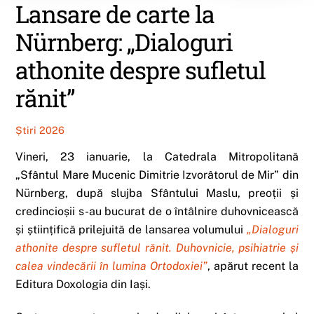
Lansare de carte la
Nürnberg: „Dialoguri
athonite despre sufletul
rănit”
Știri 2026
Vineri, 23 ianuarie, la Catedrala Mitropolitană
„Sfântul Mare Mucenic Dimitrie Izvorâtorul de Mir” din
Nürnberg, după slujba Sfântului Maslu, preoții și
credincioșii s-au bucurat de o întâlnire duhovnicească
și științifică prilejuită de lansarea volumului
„Dialoguri
athonite despre sufletul rănit. Duhovnicie, psihiatrie și
calea vindecării în lumina Ortodoxiei”
, apărut recent la
Editura Doxologia din Iași.