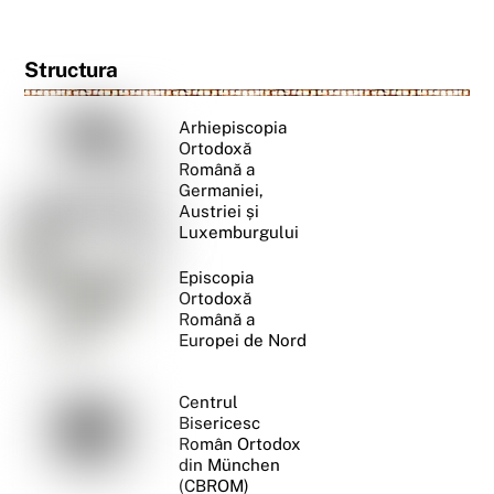
Structura
Arhiepiscopia
Ortodoxă
Română a
Germaniei,
Austriei și
Luxemburgului
Episcopia
Ortodoxă
Română a
Europei de Nord
Centrul
Bisericesc
Român Ortodox
din München
(CBROM)