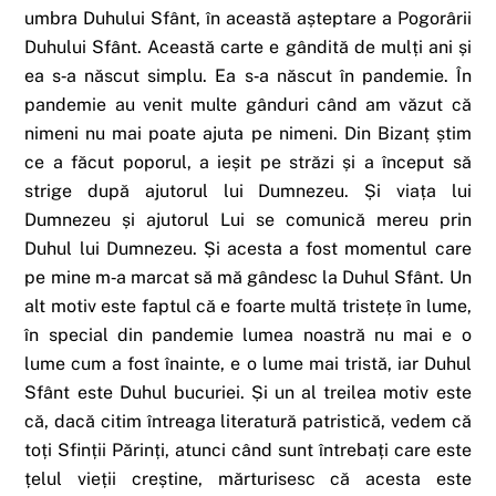
umbra Duhului Sfânt, în această așteptare a Pogorârii
Duhului Sfânt. Această carte e gândită de mulți ani și
ea s‑a născut simplu. Ea s‑a născut în pandemie. În
pandemie au venit multe gânduri când am văzut că
nimeni nu mai poate ajuta pe nimeni. Din Bizanț știm
ce a făcut poporul, a ieșit pe străzi și a început să
strige după ajutorul lui Dumnezeu. Și viața lui
Dumnezeu și ajutorul Lui se comunică mereu prin
Duhul lui Dumnezeu. Și acesta a fost momentul care
pe mine m‑a marcat să mă gândesc la Duhul Sfânt. Un
alt motiv este faptul că e foarte multă tristețe în lume,
în special din pandemie lumea noastră nu mai e o
lume cum a fost înainte, e o lume mai tristă, iar Duhul
Sfânt este Duhul bucuriei. Și un al treilea motiv este
că, dacă citim întreaga literatură patristică, vedem că
toți Sfinții Părinți, atunci când sunt întrebați care este
țelul vieții creștine, mărturisesc că acesta este