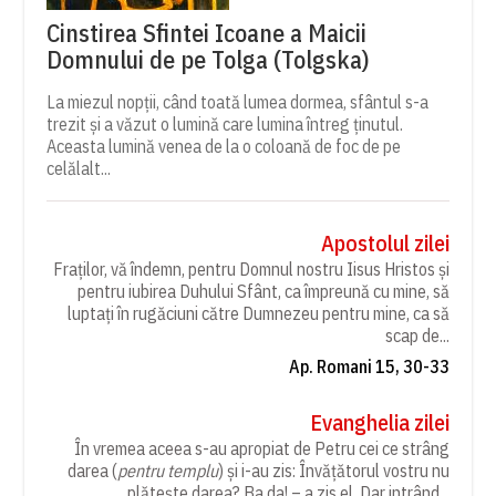
Cinstirea Sfintei Icoane a Maicii
Domnului de pe Tolga (Tolgska)
La miezul nopții, când toată lumea dormea, sfântul s-a
trezit și a văzut o lumină care lumina întreg ținutul.
Aceasta lumină venea de la o coloană de foc de pe
celălalt...
Apostolul zilei
Fraților, vă îndemn, pentru Domnul nostru Iisus Hristos și
pentru iubirea Duhului Sfânt, ca împreună cu mine, să
luptați în rugăciuni către Dumnezeu pentru mine, ca să
scap de...
Ap. Romani 15, 30-33
Evanghelia zilei
În vremea aceea s-au apropiat de Petru cei ce strâng
darea (
pentru templu
) și i-au zis: Învățătorul vostru nu
plătește darea? Ba da! – a zis el. Dar intrând...