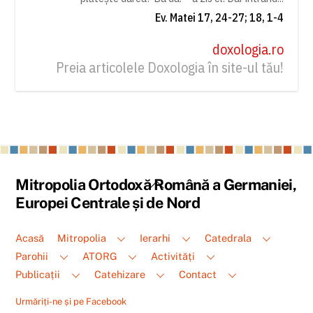
Ev. Matei 17, 24-27; 18, 1-4
doxologia.ro
Preia articolele Doxologia în site-ul tău!
Back
Mitropolia Ortodoxă Română a Germaniei,
To
Europei Centrale și de Nord
Top
Acasă
Mitropolia
Ierarhi
Catedrala
Parohii
ATORG
Activități
Publicații
Catehizare
Contact
Urmăriți-ne și pe Facebook