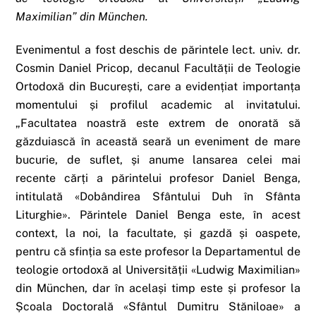
Maximilian” din München.
Evenimentul a fost deschis de părintele lect. univ. dr.
Cosmin Daniel Pricop, decanul Facultății de Teologie
Ortodoxă din București, care a evidențiat importanța
momentului și profilul academic al invitatului.
„Facultatea noastră este extrem de onorată să
găzduiască în această seară un eveniment de mare
bucurie, de suflet, și anume lansarea celei mai
recente cărți a părintelui profesor Daniel Benga,
intitulată «Dobândirea Sfântului Duh în Sfânta
Liturghie». Părintele Daniel Benga este, în acest
context, la noi, la facultate, și gazdă și oaspete,
pentru că sfinția sa este profesor la Departamentul de
teologie ortodoxă al Universității «Ludwig Maximilian»
din München, dar în același timp este și profesor la
Școala Doctorală «Sfântul Dumitru Stăniloae» a