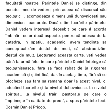
facultății noastre. Părintele Daniel se distinge, din
punctul meu de vedere, prin aceea că discursul său
teologic îl acomodează dimensiunii duhovnicești sau
dimensiunii pastorale. Dacă citim lucrările părintelui
Daniel vedem interesul deosebit pe care îl acordă
îmbinării celor două aspecte, pentru că adesea de la
catedră, în spațiul academic, avem tendința să
conceptualizăm destul de mult, să abstractizăm
destul de mult. Lecturând această carte, veți vedea
până la urmă felul în care părintele Daniel înțelege să
teologhisească, fără să facă rabat de la rigoarea
academică și științifică, dar, în același timp, fără să se
blocheze sau fără să rămână doar la acest nivel, ci
aducând lucrurile și la nivelul duhovnicesc, la nivelul
spiritual, la nivelul trăirii pastorale pe care o
împlinește în calitate de preot”, a spus părintele lect.
Cosmin Daniel Pricop.