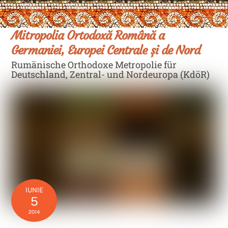
Skip
Men
to
content
Mitropolia Ortodoxă Română a
Germaniei, Europei Centrale și de Nord
Rumänische Orthodoxe Metropolie für
Deutschland, Zentral- und Nordeuropa (KdöR)
IUNIE
5
2014