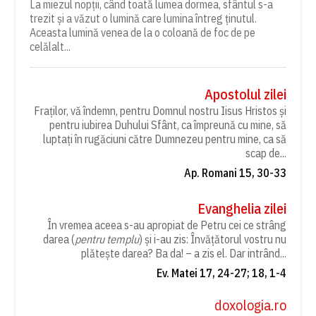
La miezul nopții, când toată lumea dormea, sfântul s-a
trezit și a văzut o lumină care lumina întreg ținutul.
Aceasta lumină venea de la o coloană de foc de pe
celălalt...
Apostolul zilei
Fraților, vă îndemn, pentru Domnul nostru Iisus Hristos și
pentru iubirea Duhului Sfânt, ca împreună cu mine, să
luptați în rugăciuni către Dumnezeu pentru mine, ca să
scap de...
Ap. Romani 15, 30-33
Evanghelia zilei
În vremea aceea s-au apropiat de Petru cei ce strâng
darea (
pentru templu
) și i-au zis: Învățătorul vostru nu
plătește darea? Ba da! – a zis el. Dar intrând...
Ev. Matei 17, 24-27; 18, 1-4
doxologia.ro