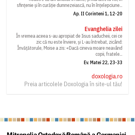
sfințenie și în curăție dumnezeiască, nu în înțelepciune...
Ap. II Corinteni 1, 12-20
Evanghelia zilei
În vremea aceea s-au apropiat de Iisus saducheii, cei ce
zic că nu este înviere, și L-au întrebat, zicând:
Învățătorule, Moise a zis: «Dacă cineva moare neavând
copii, fratele...
Ev. Matei 22, 23-33
doxologia.ro
Preia articolele Doxologia în site-ul tău!
Back
Mitropolia Ortodoxă Română a Germaniei,