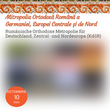
Skip
Men
to
content
Mitropolia Ortodoxă Română a
Germaniei, Europei Centrale și de Nord
Rumänische Orthodoxe Metropolie für
Deutschland, Zentral- und Nordeuropa (KdöR)
OCTOMBRIE
10
2025