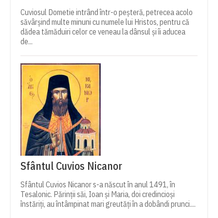
Cuviosul Dometie intrând într-o peșteră, petrecea acolo
săvârșind multe minuni cu numele lui Hristos, pentru că
dădea tămăduiri celor ce veneau la dânsul și îi aducea
de...
Sfântul Cuvios Nicanor
Sfântul Cuvios Nicanor s-a născut în anul 1491, în
Tesalonic. Părinții săi, Ioan și Maria, doi credincioși
înstăriți, au întâmpinat mari greutăți în a dobândi prunci....