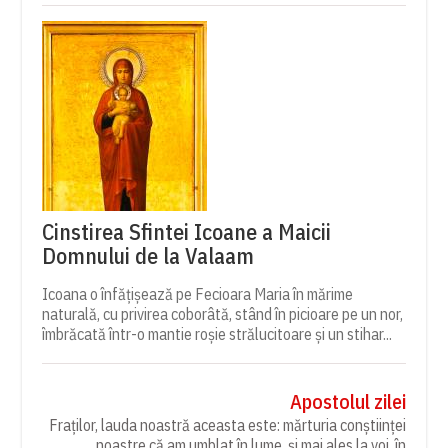
Cinstirea Sfintei Icoane a Maicii
Domnului de la Valaam
Icoana o înfățișează pe Fecioara Maria în mărime
naturală, cu privirea coborâtă, stând în picioare pe un nor,
îmbrăcată într-o mantie roșie strălucitoare și un stihar...
Apostolul zilei
Fraților, lauda noastră aceasta este: mărturia conștiinței
noastre că am umblat în lume, și mai ales la voi, în