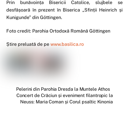
Prin bunăvoința Bisericii Catolice, slujbele se
desfășoară în prezent în Biserica „Sfinții Heinrich și
Kunigunde” din Göttingen.
Foto credit: Parohia Ortodoxă Română Göttingen
Știre preluată de pe
www.basilica.ro
Pelerini din Parohia Dresda la Muntele Athos
Concert de Crăciun și eveniment filantropic la
Neuss: Maria Coman și Corul psaltic Kinonia