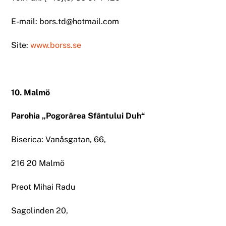
E-mail: bors.td@hotmail.com
Site:
www.borss.se
10. Malmö
Parohia „Pogorârea Sfântului Duh“
Biserica: Vanåsgatan, 66,
216 20 Malmö
Preot Mihai Radu
Sagolinden 20,