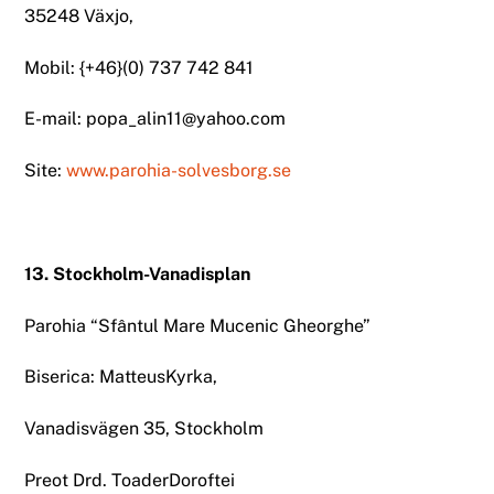
35248 Växjo,
Mobil: {+46}(0) 737 742 841
E-mail: popa_alin11@yahoo.com
Site:
www.parohia-solvesborg.se
13. Stockholm-Vanadisplan
Parohia “Sfântul Mare Mucenic Gheorghe”
Biserica: MatteusKyrka,
Vanadisvägen 35, Stockholm
Preot Drd. ToaderDoroftei