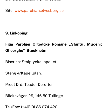
Site:
www.parohia-solvesborg.se
9. Linköping
Filia Parohiei Ortodoxe Române „Sfântul Mucenic
Gheorghe“-Stockholm
Biserica: Stolplyckekapellet
Steng 4/Kapellplan,
Preot Drd. Toader Doroftei
Blickavägen 29, 146 50 Tullinge
Tel/Fax: {+46}(0) 86 074 420