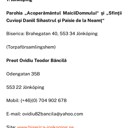
Parohia „Acoperământul MaiciiDomnului“ şi „Sfinţii
Cuvioşi Daniil Sihastrul şi Paisie de la Neamţ“
Biserica: Brahegatan 40, 553 34 Jönköping
(Torpaförsamlingshem)
Preot Ovidiu Teodor Băncilă
Odengatan 35B
553 22 Jönköping
Mobil: {+46}(0) 704 902 678
E-mail: ovidiu82bancila@yahoo.com
Site:
www.biserica-jonkoping.se