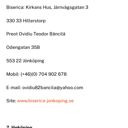
Biserica: Kirkans Hus, Järnvägsgatan 3
330 33 Hillerstorp
Preot Ovidiu Teodor Băncilă
Odengatan 35B
553 22 Jönköping
Mobil: {+46}(0) 704 902 678
E-mail: ovidiu82bancila@yahoo.com
Site:
www.biserica-jonkoping.se
7. Jönköping