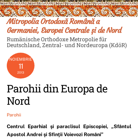
Skip
Men
to
content
Mitropolia Ortodoxă Română a
Germaniei, Europei Centrale și de Nord
Rumänische Orthodoxe Metropolie für
Deutschland, Zentral- und Nordeuropa (KdöR)
NOIEMBRIE
11
2013
Parohii din Europa de
Nord
Parohii
Centrul Eparhial şi paraclisul Episcopiei, „Sfântul
Apostol Andrei şi Sfinţii Voievozi Români”