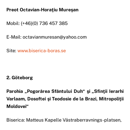
Preot Octavian-Horaţiu Mureşan
Mobil: {+46}(0) 736 457 385
E-Mail: octavianmuresan@yahoo.com
Site:
www.biserica-boras.se
2. Göteborg
Parohia „Pogorârea Sfântului Duh“ şi „Sfinţii Ierarhi
Varlaam, Dosoftei şi Teodosie de la Brazi, Mitropoliţii
Moldovei“
Biserica: Matteus Kapelle Västraberravnings-platsen,