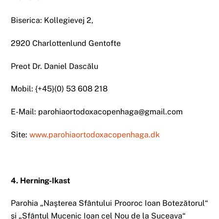
Biserica: Kollegievej 2,
2920 Charlottenlund Gentofte
Preot Dr. Daniel Dascălu
Mobil: {+45}(0) 53 608 218
E-Mail: parohiaortodoxacopenhaga@gmail.com
Site:
www.parohiaortodoxacopenhaga.dk
4. Herning-Ikast
Parohia „Naşterea Sfântului Prooroc Ioan Botezătorul“
şi „Sfântul Mucenic Ioan cel Nou de la Suceava“