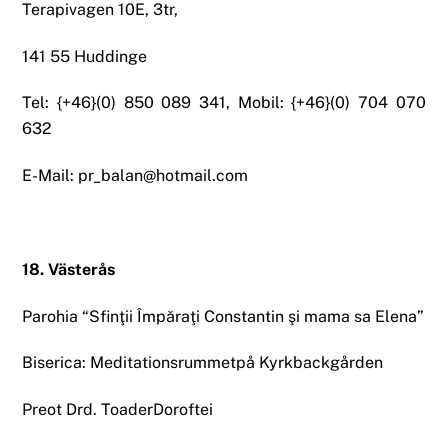
Terapivagen 10E, 3tr,
141 55 Huddinge
Tel: {+46}(0) 850 089 341, Mobil: {+46}(0) 704 070
632
E-Mail: pr_balan@hotmail.com
18. Västerås
Parohia “Sfinţii Împăraţi Constantin şi mama sa Elena”
Biserica: Meditationsrummetpå Kyrkbackgården
Preot Drd. ToaderDoroftei