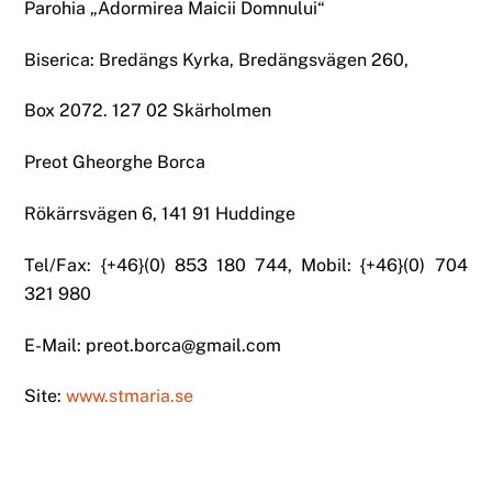
Parohia „Adormirea Maicii Domnului“
Biserica: Bredängs Kyrka, Bredängsvägen 260,
Box 2072. 127 02 Skärholmen
Preot Gheorghe Borca
Rökärrsvägen 6, 141 91 Huddinge
Tel/Fax: {+46}(0) 853 180 744, Mobil: {+46}(0) 704
321 980
E-Mail: preot.borca@gmail.com
Site:
www.stmaria.se