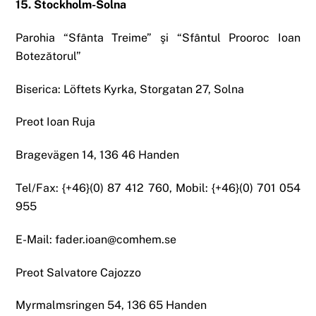
15. Stockholm-Solna
Parohia “Sfânta Treime” şi “Sfântul Prooroc Ioan
Botezătorul”
Biserica: Löftets Kyrka, Storgatan 27, Solna
Preot Ioan Ruja
Bragevägen 14, 136 46 Handen
Tel/Fax: {+46}(0) 87 412 760, Mobil: {+46}(0) 701 054
955
E-Mail: fader.ioan@comhem.se
Preot Salvatore Cajozzo
Myrmalmsringen 54, 136 65 Handen