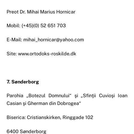
Preot Dr. Mihai Marius Hornicar
Mobil: {+45}(0) 52 651 703
E-Mail: mihai_hornicar@yahoo.com
Site: www.ortodoks-roskilde.dk
7. Sønderborg
Parohia „Botezul Domnului“ şi „Sfinţii Cuvioşi Ioan
Casian şi Gherman din Dobrogea“
Biserica: Cristianskirken, Ringgade 102
6400 Sønderborg