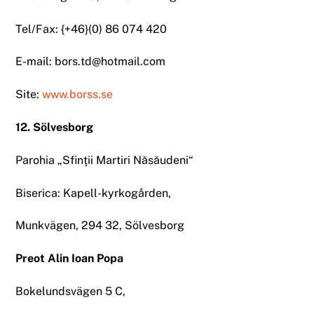
Tel/Fax: {+46}(0) 86 074 420
E-mail: bors.td@hotmail.com
Site:
www.borss.se
12. Sölvesborg
Parohia „Sfinţii Martiri Năsăudeni“
Biserica: Kapell-kyrkogården,
Munkvägen, 294 32, Sölvesborg
Preot Alin Ioan Popa
Bokelundsvägen 5 C,