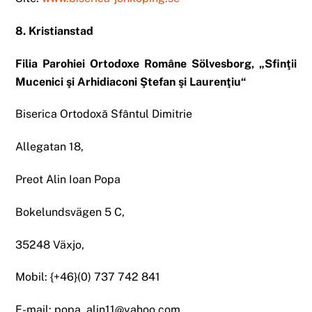
8. Kristianstad
Filia Parohiei Ortodoxe Române Sölvesborg, „Sfinţii
Mucenici şi Arhidiaconi Ştefan şi Laurenţiu“
Biserica Ortodoxă Sfântul Dimitrie
Allegatan 18,
Preot Alin Ioan Popa
Bokelundsvägen 5 C,
35248 Växjo,
Mobil: {+46}(0) 737 742 841
E-mail: popa_alin11@yahoo.com