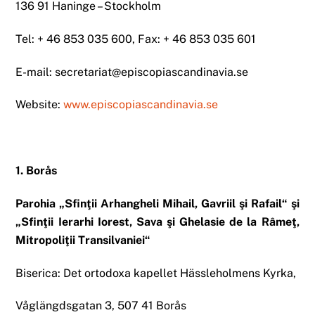
136 91 Haninge – Stockholm
Tel: + 46 853 035 600, Fax: + 46 853 035 601
E-mail: secretariat@episcopiascandinavia.se
Website:
www.episcopiascandinavia.se
1. Borås
Parohia „Sfinţii Arhangheli Mihail, Gavriil şi Rafail“ şi
„Sfinţii Ierarhi Iorest, Sava şi Ghelasie de la Râmeţ,
Mitropoliţii Transilvaniei“
Biserica: Det ortodoxa kapellet Hässleholmens Kyrka,
Våglängdsgatan 3, 507 41 Borås