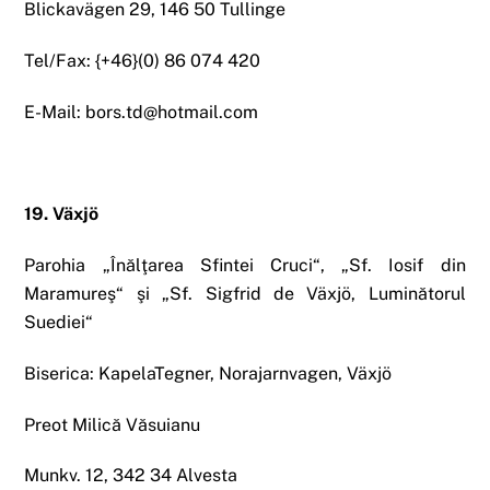
Blickavägen 29, 146 50 Tullinge
Tel/Fax: {+46}(0) 86 074 420
E-Mail: bors.td@hotmail.com
19. Växjö
Parohia „Înălţarea Sfintei Cruci“, „Sf. Iosif din
Maramureş“ şi „Sf. Sigfrid de Växjö, Luminătorul
Suediei“
Biserica: KapelaTegner, Norajarnvagen, Växjö
Preot Milică Văsuianu
Munkv. 12, 342 34 Alvesta