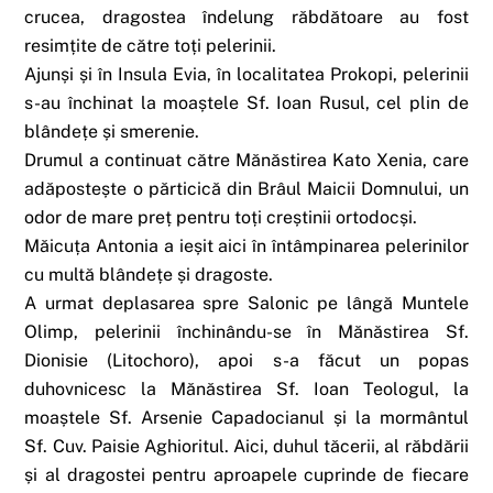
crucea, dragostea îndelung răbdătoare au fost
resimțite de către toți pelerinii.
Ajunși și în Insula Evia, în localitatea Prokopi, pelerinii
s-au închinat la moaștele Sf. Ioan Rusul, cel plin de
blândețe și smerenie.
Drumul a continuat către Mănăstirea Kato Xenia, care
adăpostește o părticică din Brâul Maicii Domnului, un
odor de mare preț pentru toți creștinii ortodocși.
Măicuța Antonia a ieșit aici în întâmpinarea pelerinilor
cu multă blândețe și dragoste.
A urmat deplasarea spre Salonic pe lângă Muntele
Olimp, pelerinii închinându-se în Mănăstirea Sf.
Dionisie (Litochoro), apoi s-a făcut un popas
duhovnicesc la Mănăstirea Sf. Ioan Teologul, la
moaștele Sf. Arsenie Capadocianul și la mormântul
Sf. Cuv. Paisie Aghioritul. Aici, duhul tăcerii, al răbdării
și al dragostei pentru aproapele cuprinde de fiecare