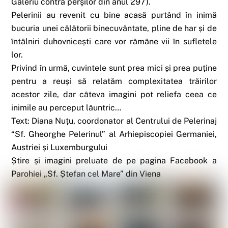
Galeriu contra perşilor din anul 297).
Pelerinii au revenit cu bine acasă purtând în inimă
bucuria unei călătorii binecuvântate, pline de har și de
întâlniri duhovnicești care vor rămâne vii în sufletele
lor.
Privind în urmă, cuvintele sunt prea mici și prea puține
pentru a reuși să relatăm complexitatea trăirilor
acestor zile, dar câteva imagini pot reliefa ceea ce
inimile au perceput lăuntric…
Text: Diana Nuțu, coordonator al Centrului de Pelerinaj
“Sf. Gheorghe Pelerinul” al Arhiepiscopiei Germaniei,
Austriei și Luxemburgului
Știre și imagini preluate de pe pagina Facebook a
Parohiei „Sf. Ștefan cel Mare” din Viena