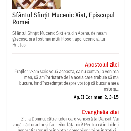
Sfântul Sfințit Mucenic Xist, Episcopul
Romei
Sfântul Sfințit Mucenic Sixt era din Atena, de neam
grecesc, și a fost mai întâi filosof, apoi ucenic al lui
Hristos.
Apostolul zilei
Fraților, v-am scris vouă aceasta, ca nu cumva, la venirea
mea, să am întristare de la aceia care trebuie să mă
bucure, fiind încredințat despre voi toți că bucuria mea
este și...
Ap. II Corinteni 2, 3-15
Evanghelia zilei
Zis-a Domnul către iudeii care veniseră la Dânsul: Vai
vouă, cărturarilor și fariseilor fățarnici! Pentru că închideți
Împărăția Cerurilor înaintea oamenilor; voi nu intrați și...