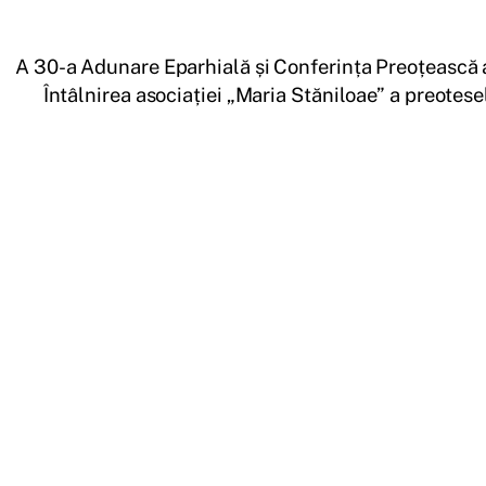
A 30-a Adunare Eparhială și Conferința Preoțească 
Întâlnirea asociației „Maria Stăniloae” a preotese