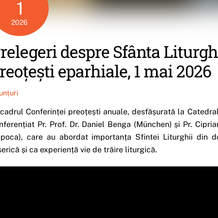
1
2026
relegeri despre Sfânta Liturgh
reoțești eparhiale, 1 mai 2026
unțuri
 cadrul Conferinței preoțești anuale, desfășurată la Catedr
nferențiat Pr. Prof. Dr. Daniel Benga (München) și Pr. Cipria
poca), care au abordat importanța Sfintei Liturghii din d
serică și ca experiență vie de trăire liturgică.