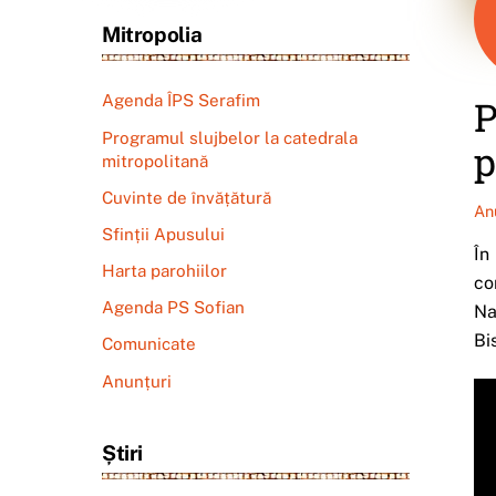
Mitropolia
Agenda ÎPS Serafim
P
Programul slujbelor la catedrala
p
mitropolitană
Cuvinte de învățătură
An
Sfinții Apusului
În
Harta parohiilor
co
Agenda PS Sofian
Na
Bi
Comunicate
Anunțuri
Știri