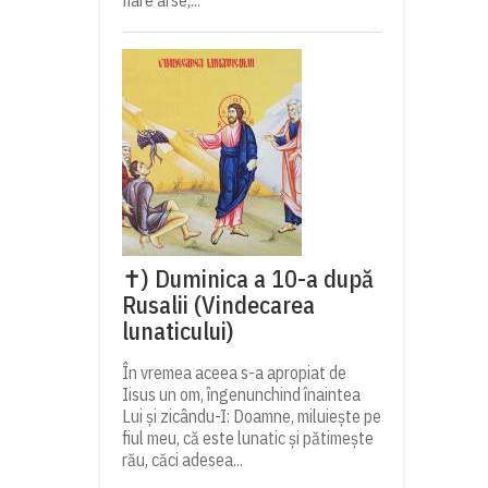
fiare arse,...
✝) Duminica a 10-a după
Rusalii (Vindecarea
lunaticului)
În vremea aceea s-a apropiat de
Iisus un om, îngenunchind înaintea
Lui și zicându-I: Doamne, miluiește pe
fiul meu, că este lunatic și pătimește
rău, căci adesea...