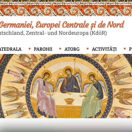
ermaniei, Europei Centrale și de Nord
tschland, Zentral- und Nordeuropa (KdöR)
ATEDRALA
PAROHII
ATORG
ACTIVITĂȚI
P