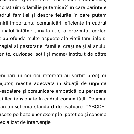
 construim o familie puternică?” în care părintele
adrul familiei și despre felurile în care putem
lnirii importanta comunicării eficiente în cadrul
inalul întâlnirii, invitatul și-a prezentat cartea
t aprofunda multe aspecte ale vieții familiale și
ial al pastorației familiei creștine și al anului
ițe, cuvioase, soții și mame) instituit de către
minarului cei doi referenți au vorbit preoților
utor, reacția adecvată în situații de urgență
de-escalare și comunicare empatică cu persoane
ațiilor tensionate în cadrul comunității. Doamna
inarului schema standard de evaluare “ABCDE”
xerseze pe baza unor exemple ipotetice și schema
cializat de intervenţie.