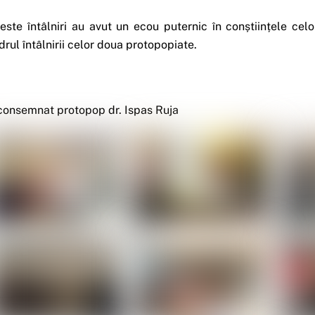
este întâlniri au avut un ecou puternic în conștiințele celo
drul întâlnirii celor doua protopopiate.
consemnat protopop dr. Ispas Ruja