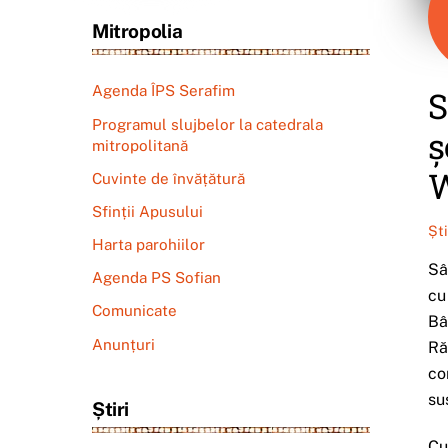
Mitropolia
Agenda ÎPS Serafim
S
Programul slujbelor la catedrala
ș
mitropolitană
W
Cuvinte de învățătură
Sfinții Apusului
Șt
Harta parohiilor
Sâ
Agenda PS Sofian
cu
Comunicate
Bâ
Anunțuri
Ră
co
su
Știri
Cu