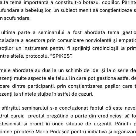
alta temă importantă a constituit-o botezul copiilor. Părint
ufundare a bebeluşilor, un subiect menit să conştientizeze si
in scufundare.
 ultima parte a seminarului a fost abordată tema gestio
caladare a acestora prin comunicare nonviolentă şi empatic
eoților un instrument pentru fi sprijiniţi credincioşii la pr
intre altele, protocolul “SPIKES”.
mele abordate au dus la un schimb de idei și la o serie de d
ezenți multe aspecte ale felului în care pot gestiona astfel de 
ecare dintre participanți, prin conștientizarea pașilor care
ezenți la sfintele slujbe în astfel de cazuri.
 sfârşitul seminarului s-a concluzionat faptul că este nevoi
drul careia preotul pregătind o parte din credincioși să f
ofesionist și promt în orice situație de urgență. Părinții
amne preotese Maria Podașcă pentru inițiativa și organizare