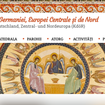
ermaniei, Europei Centrale și de Nord
tschland, Zentral- und Nordeuropa (KdöR)
ATEDRALA
PAROHII
ATORG
ACTIVITĂȚI
P