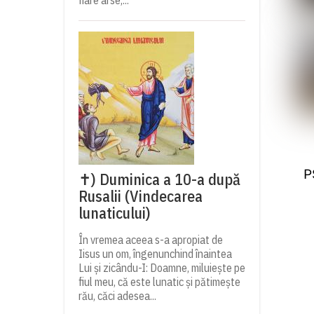
fiare arse,...
P
✝) Duminica a 10-a după
Rusalii (Vindecarea
lunaticului)
În vremea aceea s-a apropiat de
Iisus un om, îngenunchind înaintea
Lui și zicându-I: Doamne, miluiește pe
fiul meu, că este lunatic și pătimește
rău, căci adesea...