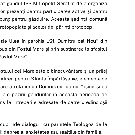
utat gândul IPS Mitropolit Serafim de a organiza
or prezenți pentru participarea activa și pentru
Duisburg pentru găzduire. Aceasta ședință comună
protopopiate și acelor doi părinți protopopi.
sie Ulea în parohia „Sf. Dumitru cel Nou“ din
ua din Postul Mare și prin susținerea la sfasitul
 Postul Mare”.
stului cel Mare este o binecuvântare și un prilej
gătirea pentru Sfânta Împărtășanie, elemente ce
are a relației cu Dumnezeu, cu noi înșine și cu
și ale păzirii gândurilor în aceasta perioada de
ns la întrebările adresate de către credincioșii
 cuprinde dialoguri cu părintele Teologos de la
 depresia, anxietatea sau realtiile din familie.