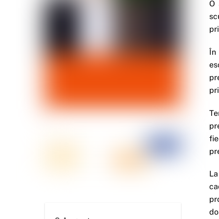
O 
sc
pr
În
es
pr
pr
Te
pr
fi
pr
La
ca
pr
do