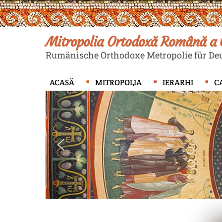
Skip
to
content
Mitropolia Ortodoxă Română a G
Rumänische Orthodoxe Metropolie für Deu
ACASĂ
MITROPOLIA
IERARHI
C