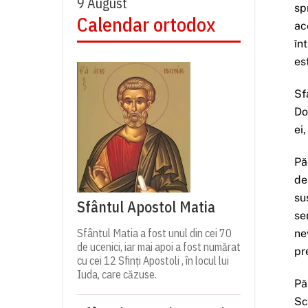
9 August
sp
Calendar ortodox
ac
în
es
Sf
Do
ei
Pă
de
su
Sfântul Apostol Matia
se
Sfântul Matia a fost unul din cei 70
ne
de ucenici, iar mai apoi a fost numărat
pr
cu cei 12 Sfinți Apostoli , în locul lui
Iuda, care căzuse.
Pă
Sc