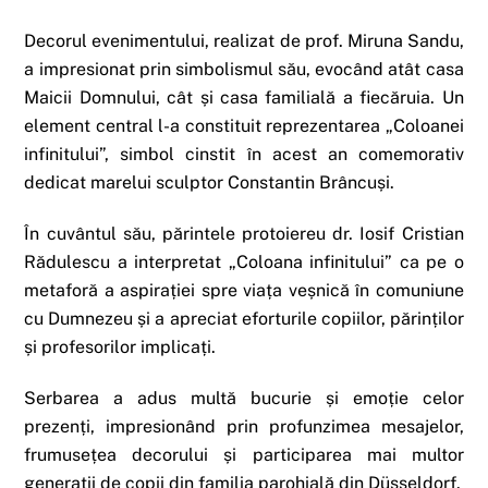
Decorul evenimentului, realizat de prof. Miruna Sandu,
a impresionat prin simbolismul său, evocând atât casa
Maicii Domnului, cât și casa familială a fiecăruia. Un
element central l-a constituit reprezentarea „Coloanei
infinitului”, simbol cinstit în acest an comemorativ
dedicat marelui sculptor Constantin Brâncuși.
În cuvântul său, părintele protoiereu dr. Iosif Cristian
Rădulescu a interpretat „Coloana infinitului” ca pe o
metaforă a aspirației spre viața veșnică în comuniune
cu Dumnezeu și a apreciat eforturile copiilor, părinților
și profesorilor implicați.
Serbarea a adus multă bucurie și emoție celor
prezenți, impresionând prin profunzimea mesajelor,
frumusețea decorului și participarea mai multor
generații de copii din familia parohială din Düsseldorf.