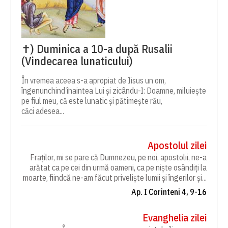
✝) Duminica a 10-a după Rusalii
(Vindecarea lunaticului)
În vremea aceea s-a apropiat de Iisus un om,
îngenunchind înaintea Lui și zicându-I: Doamne, miluiește
pe fiul meu, că este lunatic și pătimește rău,
căci adesea...
Apostolul zilei
Fraților, mi se pare că Dumnezeu, pe noi, apostolii, ne-a
arătat ca pe cei din urmă oameni, ca pe niște osândiți la
moarte, fiindcă ne-am făcut priveliște lumii și îngerilor și...
Ap. I Corinteni 4, 9-16
Evanghelia zilei