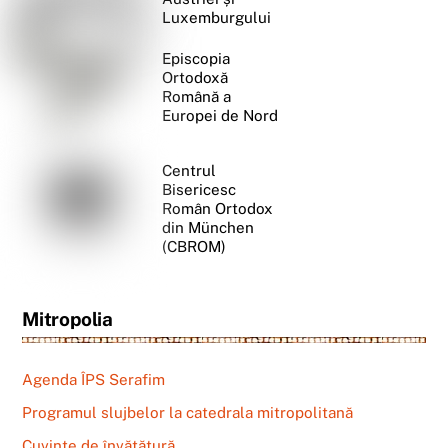
Luxemburgului
Episcopia
Ortodoxă
Română a
Europei de Nord
Centrul
Bisericesc
Român Ortodox
din München
(CBROM)
Mitropolia
Agenda ÎPS Serafim
Programul slujbelor la catedrala mitropolitană
Cuvinte de învățătură