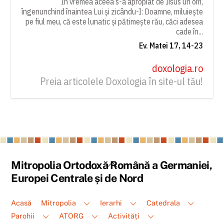
În vremea aceea s-a apropiat de Iisus un om,
îngenunchind înaintea Lui și zicându-I: Doamne, miluiește
pe fiul meu, că este lunatic și pătimește rău, căci adesea
cade în...
Ev. Matei 17, 14-23
doxologia.ro
Preia articolele Doxologia în site-ul tău!
Back
Mitropolia Ortodoxă Română a Germaniei,
To
Europei Centrale și de Nord
Top
Acasă
Mitropolia
Ierarhi
Catedrala
Parohii
ATORG
Activități