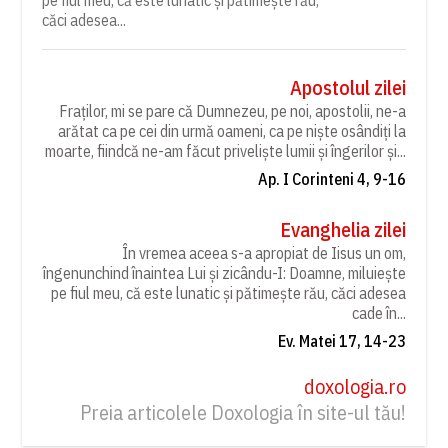
căci adesea...
Apostolul zilei
Fraților, mi se pare că Dumnezeu, pe noi, apostolii, ne-a
arătat ca pe cei din urmă oameni, ca pe niște osândiți la
moarte, fiindcă ne-am făcut priveliște lumii și îngerilor și...
Ap. I Corinteni 4, 9-16
Evanghelia zilei
În vremea aceea s-a apropiat de Iisus un om,
îngenunchind înaintea Lui și zicându-I: Doamne, miluiește
pe fiul meu, că este lunatic și pătimește rău, căci adesea
cade în...
Ev. Matei 17, 14-23
doxologia.ro
Preia articolele Doxologia în site-ul tău!