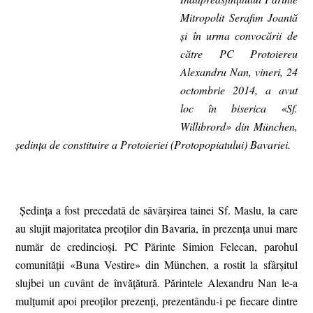
Mitropolit Serafim Joantă
și în urma convocării de
către PC Protoiereu
Alexandru Nan, vineri, 24
octombrie 2014, a avut
loc în biserica «Sf.
Willibrord» din München,
ședința de constituire a Protoieriei (Protopopiatului) Bavariei.
Ședința a fost precedată de săvârșirea tainei Sf. Maslu, la care
au slujit majoritatea preoților din Bavaria, în prezența unui mare
număr de credincioși. PC Părinte Simion Felecan, parohul
comunității «Buna Vestire» din München, a rostit la sfârșitul
slujbei un cuvânt de învățătură. Părintele Alexandru Nan le-a
mulțumit apoi preoților prezenți, prezentându-i pe fiecare dintre