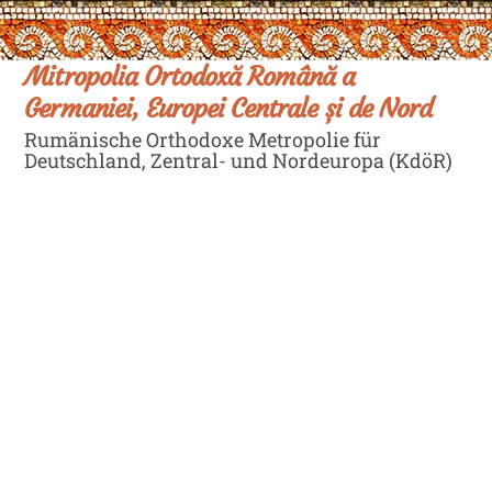
Skip
Men
to
content
Mitropolia Ortodoxă Română a
Germaniei, Europei Centrale și de Nord
Rumänische Orthodoxe Metropolie für
Deutschland, Zentral- und Nordeuropa (KdöR)