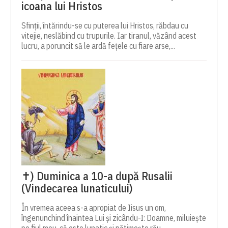
icoana lui Hristos
Sfinții, întărindu-se cu puterea lui Hristos, răbdau cu
vitejie, neslăbind cu trupurile. Iar tiranul, văzând acest
lucru, a poruncit să le ardă fețele cu fiare arse,...
✝) Duminica a 10-a după Rusalii
(Vindecarea lunaticului)
În vremea aceea s-a apropiat de Iisus un om,
îngenunchind înaintea Lui și zicându-I: Doamne, miluiește
pe fiul meu, că este lunatic și pătimește rău,