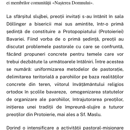
ei membrilor comunității «Nașterea Domnului».
La sfârșitul slujbei, preoții invitați s-au întânit în sala
Döllinger a bisericii mai sus amintite, într-o primă
ședință de constituire a Protopopiatului (Protoieriei)
Bavariei. Fiind vorba de o primă ședință, preoții au
discutat problemele pastorale cu care se confruntă,
făcând propuneri concrete pentru temele care vor
trebui dezbătute la următoarele întâlniri. Între acestea
se numără: uniformizarea metodelor de pastorație,
delimitarea teritorială a parohiilor pe baza realităților
concrete din teren, viitorul învățământului religios
ortodox în școlile bavareze, omogenizarea statutelor
de organizare ale parohiilor, întrajutorarea preoților,
inițierea unei tradiții de împreună-slujire a tuturor
preoților din Protoierie, mai ales a Sf. Maslu.
Dorind o intensificare a activității pastoral-misionare