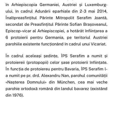
în Arhiepiscopia Germaniei, Austriei și Luxemburg-
ului, în cadrul Adunării eparhiale din 2-3 mai 2014,
Înaltpreasfințitul Părinte Mitropolit Serafim Joantă,
secondat de Preasfințitul Părinte Sofian Brașoveanul,
Episcop-vicar al Arhiepiscopiei, a hotărât înființarea a
6 protoierii pentru Germania, pe teritoriul Austriei
parohiile existente funcționând în cadrul unui Vicariat.
În cadrul aceleași ședințe, ÎPS Serafim a numit și
protoiereii (protopopii) celor șase protoierii înființate.
În funcția de protoiereu pentru Bavaria, ÎPS Serafim l-
a numit pe pr. drd. Alexandru Nan, parohul comunității
«Nașterea Domnului» din München, cea mai veche
parohie ortodoxă română din landul bavarez (existând
din 1976).