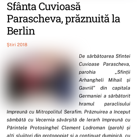
Sfânta Cuvioasă
Parascheva, prăznuită la
Berlin
Ştiri 2018
De sărbătoarea Sfintei
Cuvioase Parascheva,
parohia „Sfinții
Arhangheli Mihail și
Gavriil” din capitala
Germaniei a sărbătorit
hramul paraclisului
împreună cu Mitropolitul
Serafim. Prăznuirea a început
sâmbătă cu Vecernia săvârșită de Ierarh împreună cu
Părintele Protosinghel Clement Lodroman (paroh) și
alți slujitori din protopopiat și a continuat duminică, cu