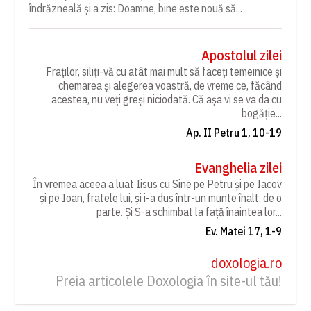
îndrăzneală și a zis: Doamne, bine este nouă să...
Apostolul zilei
Fraților, siliți-vă cu atât mai mult să faceți temeinice și
chemarea și alegerea voastră, de vreme ce, făcând
acestea, nu veți greși niciodată. Că așa vi se va da cu
bogăție...
Ap. II Petru 1, 10-19
Evanghelia zilei
În vremea aceea a luat Iisus cu Sine pe Petru și pe Iacov
și pe Ioan, fratele lui, și i-a dus într-un munte înalt, de o
parte. Și S-a schimbat la față înaintea lor...
Ev. Matei 17, 1-9
doxologia.ro
Preia articolele Doxologia în site-ul tău!