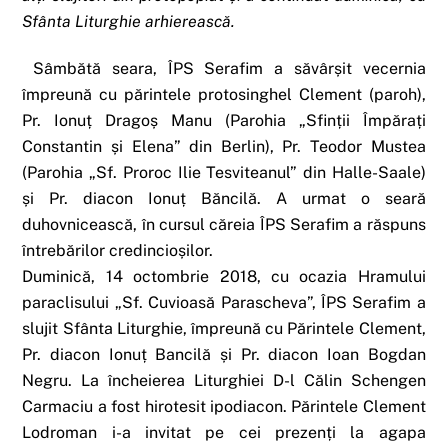
Sfânta Liturghie arhierească.
Sâmbătă seara, ÎPS Serafim a săvârșit vecernia
împreună cu părintele protosinghel Clement (paroh),
Pr. Ionuț Dragoș Manu (Parohia
„Sfinții Împărați
Constantin și Elena” din Berlin), Pr. Teodor Mustea
(Parohia
„Sf. Proroc Ilie Tesviteanul” din Halle-Saale)
și Pr. diacon Ionuț Băncilă. A urma
t o seară
duhovnicească, în cursul căreia ÎPS Serafim a răspuns
întrebărilor credincioșilor.
Duminică, 14 octombrie 2018, cu ocazia Hramului
paraclisului „Sf. Cuvioasă Parascheva”, ÎPS Serafim a
slujit Sfânta Liturghie, împreună cu Părintele Clement,
Pr. diacon Ionuț Bancilă și Pr. diacon Ioan Bogdan
Negru. La încheierea Liturghiei D-l Călin Schengen
Carmaciu a fost hirotesit ipodiacon. Părintele Clement
Lodroman i-a invitat pe cei prezenți la agapa