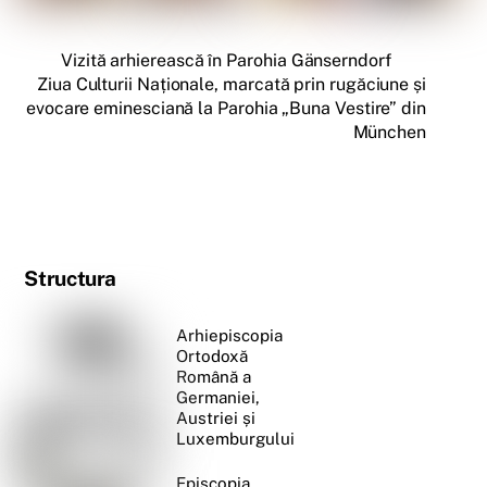
Vizită arhierească în Parohia Gänserndorf
Ziua Culturii Naționale, marcată prin rugăciune și
evocare eminesciană la Parohia „Buna Vestire” din
München
Structura
Arhiepiscopia
Ortodoxă
Română a
Germaniei,
Austriei și
Luxemburgului
Episcopia