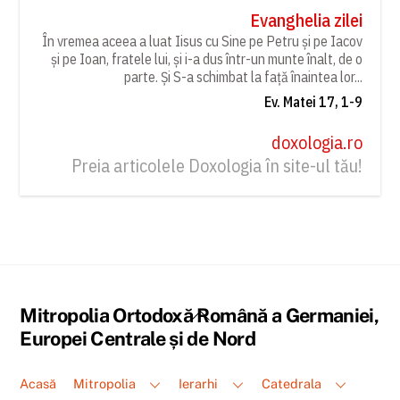
Evanghelia zilei
În vremea aceea a luat Iisus cu Sine pe Petru și pe Iacov
și pe Ioan, fratele lui, și i-a dus într-un munte înalt, de o
parte. Și S-a schimbat la față înaintea lor...
Ev. Matei 17, 1-9
doxologia.ro
Preia articolele Doxologia în site-ul tău!
Back
Mitropolia Ortodoxă Română a Germaniei,
To
Europei Centrale și de Nord
Top
Acasă
Mitropolia
Ierarhi
Catedrala