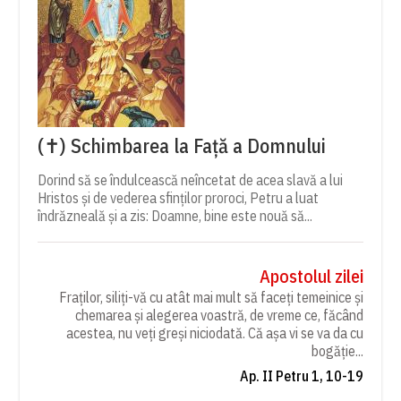
(✝) Schimbarea la Față a Domnului
Dorind să se îndulcească neîncetat de acea slavă a lui
Hristos și de vederea sfinților proroci, Petru a luat
îndrăzneală și a zis: Doamne, bine este nouă să...
Apostolul zilei
Fraților, siliți-vă cu atât mai mult să faceți temeinice și
chemarea și alegerea voastră, de vreme ce, făcând
acestea, nu veți greși niciodată. Că așa vi se va da cu
bogăție...
Ap. II Petru 1, 10-19