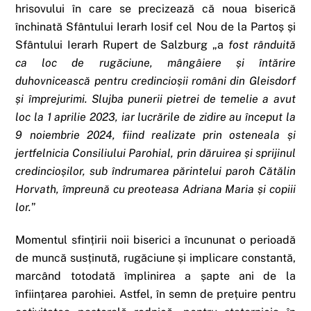
hrisovului în care se precizează că noua biserică
închinată Sfântului Ierarh Iosif cel Nou de la Partoș și
Sfântului Ierarh Rupert de Salzburg „a
fost rânduită
ca loc de rugăciune, mângâiere și întărire
duhovnicească pentru credincioșii români din Gleisdorf
și împrejurimi. Slujba punerii pietrei de temelie a avut
loc la 1 aprilie 2023, iar lucrările de zidire au început la
9 noiembrie 2024, fiind realizate prin osteneala și
jertfelnicia Consiliului Parohial, prin dăruirea și sprijinul
credincioșilor, sub îndrumarea părintelui paroh Cătălin
Horvath, împreună cu preoteasa Adriana Maria și copiii
lor.
”
Momentul sfințirii noii biserici a încununat o perioadă
de muncă susținută, rugăciune și implicare constantă,
marcând totodată împlinirea a șapte ani de la
înființarea parohiei. Astfel, în semn de prețuire pentru