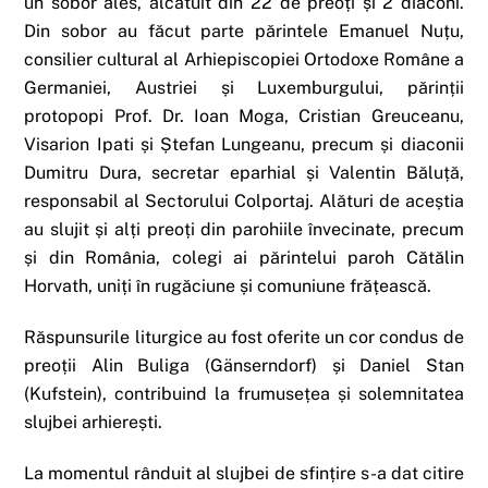
un sobor ales, alcătuit din 22 de preoți și 2 diaconi.
Din sobor au făcut parte părintele Emanuel Nuțu,
consilier cultural al Arhiepiscopiei Ortodoxe Române a
Germaniei, Austriei și Luxemburgului, părinții
protopopi Prof. Dr. Ioan Moga, Cristian Greuceanu,
Visarion Ipati și Ștefan Lungeanu, precum și diaconii
Dumitru Dura, secretar eparhial și Valentin Băluță,
responsabil al Sectorului Colportaj. Alături de aceștia
au slujit și alți preoți din parohiile învecinate, precum
și din România, colegi ai părintelui paroh Cătălin
Horvath, uniți în rugăciune și comuniune frățească.
Răspunsurile liturgice au fost oferite un cor condus de
preoții Alin Buliga (Gänserndorf) și Daniel Stan
(Kufstein), contribuind la frumusețea și solemnitatea
slujbei arhierești.
La momentul rânduit al slujbei de sfințire s-a dat citire