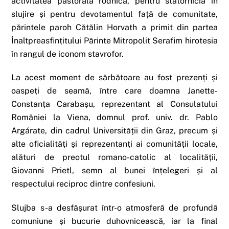
activitatea pastorală rodnică, pentru statornicia în
slujire și pentru devotamentul față de comunitate,
părintele paroh Cătălin Horvath a primit din partea
Înaltpreasfințitului Părinte Mitropolit Serafim hirotesia
în rangul de iconom stavrofor.
La acest moment de sărbătoare au fost prezenți și
oaspeți de seamă, între care doamna Janette-
Constanța Carabașu, reprezentant al Consulatului
României la Viena, domnul prof. univ. dr. Pablo
Argárate, din cadrul Universității din Graz, precum și
alte oficialități și reprezentanți ai comunității locale,
alături de preotul romano-catolic al localității,
Giovanni Prietl, semn al bunei înțelegeri și al
respectului reciproc dintre confesiuni.
Slujba s-a desfășurat într-o atmosferă de profundă
comuniune și bucurie duhovnicească, iar la final