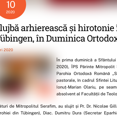
10
2020
lujbă arhierească și hirotonie 
übingen, în Duminica Ortodox
iri 2020
În prima duminică a Sfântului
2020), ÎPS Părinte Mitropolit 
Parohia Ortodoxă Română „Sf.
pastorale, în cadrul Sfintei Litu
Ionuț-Marian Olariu, pe seam
absolvent al Facultății de Teol
ături de Mitropolitul Serafim, au slujit și Pr. Dr. Nicolae 
rohiei din Tübingen), Diac. Dumitru Dura (Secretar Eparhia