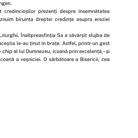
ingen.
it credincioșilor prezenți despre însemnătatea
ăznuim biruința dreptei credințe asupra ereziei
Liturghii, Înaltpreasfinția Sa a săvârșit slujba de
ceștia le-au ținut în brațe. Astfel, printr-un gest
 chip al lui Dumnezeu, icoană prin excelență,– și
coană a veșniciei. O sărbătoare a Bisericii, cea