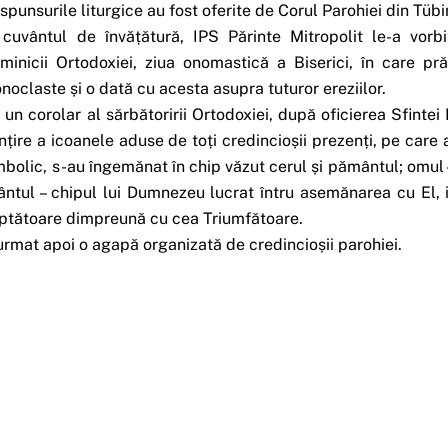
spunsurile liturgice au fost oferite de Corul Parohiei din Tüb
 cuvântul de învățătură, IPS Părinte Mitropolit le-a vorb
minicii Ortodoxiei, ziua onomastică a Biserici, în care pr
onoclaste și o dată cu acesta asupra tuturor ereziilor.
 un corolar al sărbătoririi Ortodoxiei, după oficierea Sfintei 
ințire a icoanele aduse de toți credincioșii prezenți, pe care a
mbolic, s-au îngemănat în chip văzut cerul și pământul; omul –
ântul – chipul lui Dumnezeu lucrat întru asemănarea cu El, i
ptătoare dimpreună cu cea Triumfătoare.
urmat apoi o agapă organizată de credincioșii parohiei.