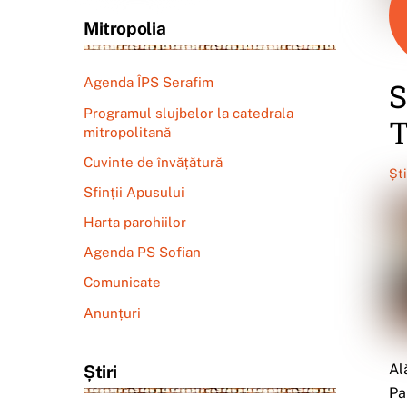
Mitropolia
Agenda ÎPS Serafim
S
Programul slujbelor la catedrala
T
mitropolitană
Cuvinte de învățătură
Șt
Sfinții Apusului
Harta parohiilor
Agenda PS Sofian
Comunicate
Anunțuri
Al
Știri
Pa