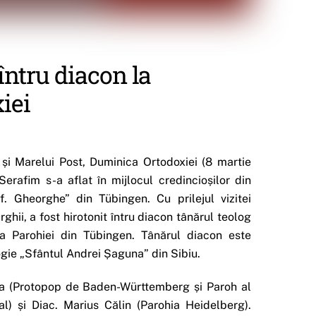
întru diacon la
iei
 și Marelui Post, Duminica Ortodoxiei (8 martie
Serafim s-a aflat în mijlocul credincioșilor din
 Gheorghe” din Tübingen. Cu prilejul vizitei
rghii, a fost hirotonit întru diacon tânărul teolog
a Parohiei din Tübingen. Tânărul diacon este
ogie „Sfântul Andrei Șaguna” din Sibiu.
Gilla (Protopop de Baden-Württemberg și Paroh al
l) și Diac. Marius Călin (Parohia Heidelberg).