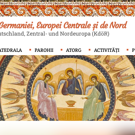
ermaniei, Europei Centrale și de Nord
tschland, Zentral- und Nordeuropa (KdöR)
ATEDRALA
PAROHII
ATORG
ACTIVITĂȚI
P