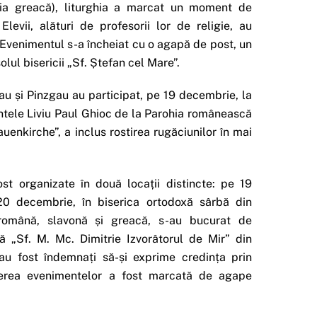
olia greacă), liturghia a marcat un moment de
Elevii, alături de profesorii lor de religie, au
. Evenimentul s-a încheiat cu o agapă de post, un
ul bisericii „Sf. Ștefan cel Mare”.
au și Pinzgau au participat, pe 19 decembrie, la
intele Liviu Paul Ghioc de la Parohia românească
uenkirche”, a inclus rostirea rugăciunilor în mai
ost organizate în două locații distincte: pe 19
20 decembrie, în biserica ortodoxă sârbă din
, română, slavonă și greacă, s-au bucurat de
ă „Sf. M. Mc. Dimitrie Izvorâtorul de Mir” din
au fost îndemnați să-și exprime credința prin
eierea evenimentelor a fost marcată de agape