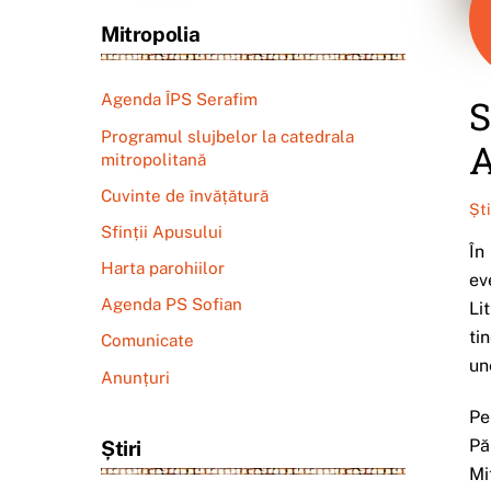
Mitropolia
Agenda ÎPS Serafim
S
Programul slujbelor la catedrala
A
mitropolitană
Cuvinte de învățătură
Șt
Sfinții Apusului
În
Harta parohiilor
ev
Agenda PS Sofian
Li
ti
Comunicate
un
Anunțuri
Pe
Pă
Știri
Mi