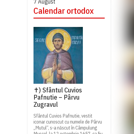
7 August
Calendar ortodox
✝) Sfântul Cuvios
Pafnutie – Pârvu
Zugravul
Sfântul Cuvios Pafnutie, vestit
iconar cunoscut cu numele de Pârvu
„Mutul”, s-a născut în Câmpulung
Muscel, la 12 octombrie 1657, ca fiu