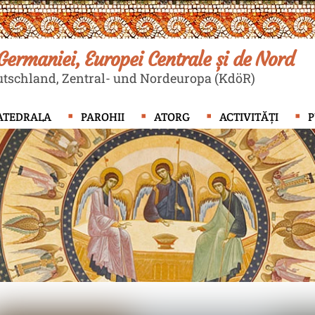
ermaniei, Europei Centrale și de Nord
tschland, Zentral- und Nordeuropa (KdöR)
ATEDRALA
PAROHII
ATORG
ACTIVITĂȚI
P