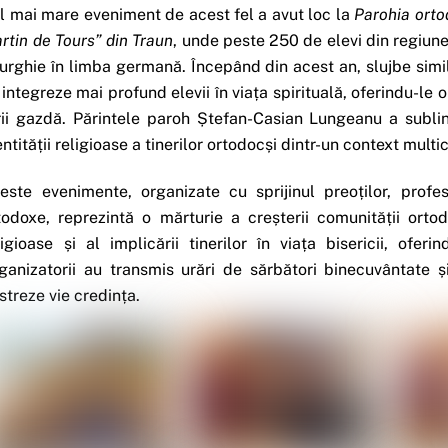
l mai mare eveniment de acest fel a avut loc la
Parohia ortod
rtin de Tours” din Traun
, unde peste 250 de elevi din regiune
turghie în limba germană. Începând din acest an, slujbe simi
 integreze mai profund elevii în viața spirituală, oferindu-le
rii gazdă. Părintele paroh Ștefan-Casian Lungeanu a subli
entității religioase a tinerilor ortodocși dintr-un context multic
este evenimente, organizate cu sprijinul preoților, profes
todoxe, reprezintă o mărturie a creșterii comunității ortod
ligioase și al implicării tinerilor în viața bisericii, ofer
ganizatorii au transmis urări de sărbători binecuvântate și
streze vie credința.