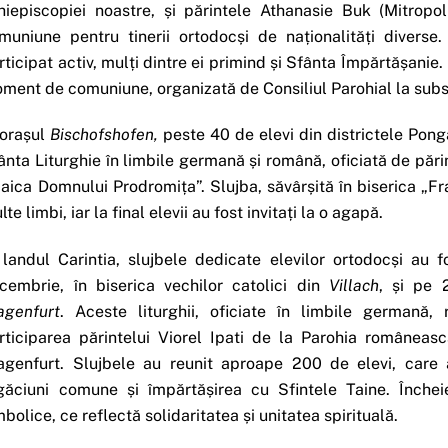
hiepiscopiei noastre, și părintele Athanasie Buk (Mitrop
muniune pentru tinerii ortodocși de naționalități diverse. 
rticipat activ, mulți dintre ei primind și Sfânta Împărtășanie
ment de comuniune, organizată de Consiliul Parohial la subsol
 orașul
Bischofshofen,
peste 40 de elevi din districtele Pong
ânta Liturghie în limbile germană și română, oficiată de păr
aica Domnului Prodromița”. Slujba, săvârșită în biserica „Fra
lte limbi, iar la final elevii au fost invitați la o agapă.
 landul Carintia, slujbele dedicate elevilor ortodocși au f
cembrie, în biserica vechilor catolici din
Villach
, și pe 
agenfurt
. Aceste liturghii, oficiate în limbile germană
rticiparea părintelui Viorel Ipati de la Parohia româneasc
agenfurt. Slujbele au reunit aproape 200 de elevi, care 
găciuni comune și împărtășirea cu Sfintele Taine. Înch
mbolice, ce reflectă solidaritatea și unitatea spirituală.