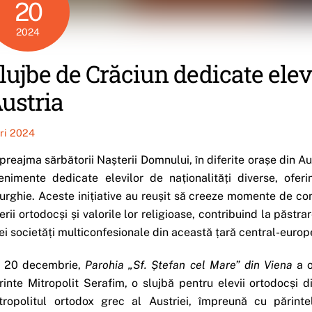
20
2024
lujbe de Crăciun dedicate elev
ustria
iri 2024
 preajma sărbătorii Nașterii Domnului, în diferite orașe din Au
enimente dedicate elevilor de naționalități diverse, ofer
turghie. Aceste inițiative au reușit să creeze momente de com
nerii ortodocși și valorile lor religioase, contribuind la păstra
ei societăți multiconfesionale din această țară central-euro
 20 decembrie,
Parohia „Sf. Ștefan cel Mare” din Viena
a o
rinte Mitropolit Serafim, o slujbă pentru elevii ortodocși d
tropolitul ortodox grec al Austriei, împreună cu părint