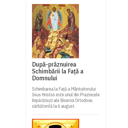
După-prăznuirea
Schimbării la Față a
Domnului
Schimbarea la Față a Mântuitorului
Iisus Hristos este unul din Praznicele
împărătești ale Bisericii Ortodoxe,
sărbătorită la 6 august.