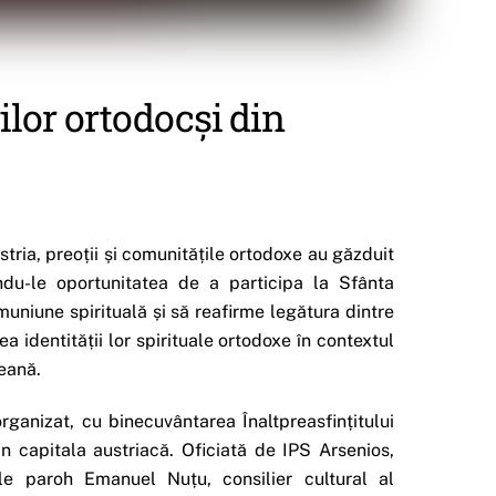
ilor ortodocși din
stria, preoții și comunitățile ortodoxe au găzduit
indu-le oportunitatea de a participa la Sfânta
uniune spirituală și să reafirme legătura dintre
rea identității lor spirituale ortodoxe în contextul
peană.
rganizat, cu binecuvântarea Înaltpreasfințitului
in capitala austriacă. Oficiată de IPS Arsenios,
ele paroh Emanuel Nuțu, consilier cultural al