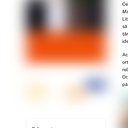
Ce
Ma
Li
să
ță
id
Ac
or
re
Or
pă