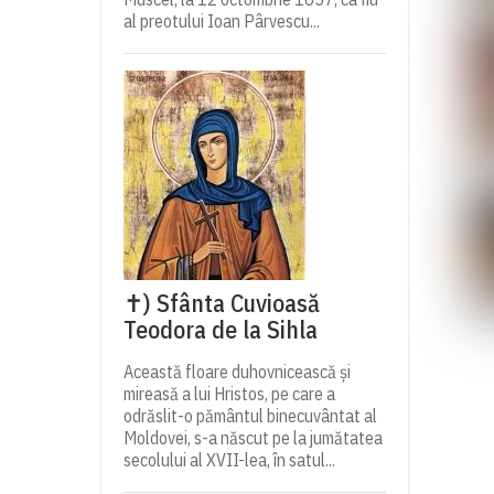
al preotului Ioan Pârvescu...
✝) Sfânta Cuvioasă
Teodora de la Sihla
Această floare duhovnicească și
mireasă a lui Hristos, pe care a
odrăslit-o pământul binecuvântat al
Moldovei, s-a născut pe la jumătatea
secolului al XVII-lea, în satul...