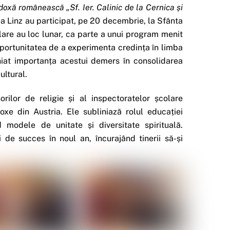
oxă românească „Sf. Ier. Calinic de la Cernica și
a Linz au participat, pe 20 decembrie, la Sfânta
lare au loc lunar, ca parte a unui program menit
 oportunitatea de a experimenta credința în limba
niat importanța acestui demers în consolidarea
ultural.
orilor de religie și al inspectoratelor școlare
oxe din Austria. Ele subliniază rolul educației
ind modele de unitate și diversitate spirituală.
 de succes în noul an, încurajând tinerii să-și